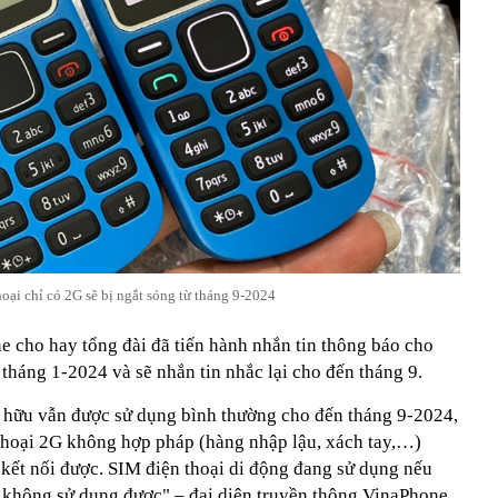
hoại chỉ có 2G sẽ bị ngắt sóng từ tháng 9-2024
e cho hay tổng đài đã tiến hành nhắn tin thông báo cho
tháng 1-2024 và sẽ nhắn tin nhắc lại cho đến tháng 9.
n hữu vẫn được sử dụng bình thường cho đến tháng 9-2024,
 thoại 2G không hợp pháp (hàng nhập lậu, xách tay,…)
kết nối được. SIM điện thoại di động đang sử dụng nếu
g không sử dụng được" – đại diện truyền thông VinaPhone