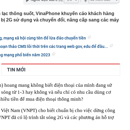
 Max đang có giá thấp nhất từ trước đến nay
n lạc thông suốt, VinaPhone khuyến cáo khách hàng
"bay" lên không trung khiến nhiều người thót tim
iết bị 2G sử dụng và chuyển đổi, nâng cấp sang các máy
 đi cầu khỉ miền Tây, dân mạng nín thở vì hồi hộp
thành phụ huynh có con sắp vào lớp 1: Đừng mua các
ọc tập này, chỉ PHÍ TIỀN mà không dùng đến!
, mạng xã hội cùng tên để lừa đảo chuyển tiền
lập kỷ lục thế giới khi đứng trên cánh máy bay giữa
 soạn thảo CMS lỗi thời trên các trang web gov, edu để đầu...
n của Nguyễn Minh Hiền SN 1992, liên hệ công an gấp
ông mạng phổ biến năm 2023
 tử”, “công chúa” ngồi ghế nóng doanh nghiệp gia đình:
 hào quang
TIN MỚI
inh giao dịch chuyển khoản 747.500.000 đồng giữa
hương Hoa và Trần Văn Phúc: 1 người được mời đến
 việc
in) hoang mang không biết điện thoại của mình đang sử
hất nhì Việt Nam U45 đi khắp thế gian, đến Tây Tạng
t sóng từ 1-3 hay không và nếu chỉ có nhu cầu dùng cơ
iều
 nhiều tiền để mua điện thoại thông minh?
 Việt Nam (VNPT) cho biết chuẩn bị cho việc dừng công
NPT đã có lộ trình tắt sóng 2G và các phương án hỗ trợ