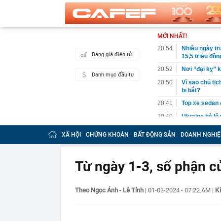
MỚI NHẤT!
20:54
Nhiều ngày trư
Bảng giá điện tử
15,5 triệu đồn
20:52
Nơi “đại kỵ” k
Danh mục đầu tư
20:50
Vì sao chủ tịc
bị bắt?
20:41
Top xe sedan 
20:40
Ukraine hé lộ
20:40
Đây là số tiề
XÃ HỘI
CHỨNG KHOÁN
BẤT ĐỘNG SẢN
DOANH NGHIỆ
trai Khánh Th
20:39
Công bố Car C
sự kiện thúc 
Từ ngày 1-3, số phận củ
20:32
Bảng giá xe 
20:31
Thi hành lệnh
K
Theo Ngọc Ánh - Lê Tỉnh
|
01-03-2024 - 07:22 AM
|
tỷ đồng
20:31
Ba mỹ nhân có
20:25
TikToker Nguy