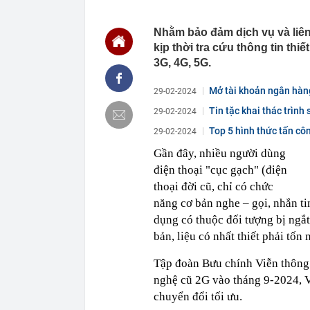
20:24
iPhone 17 Pro
Nhằm bảo đảm dịch vụ và liê
20:17
Ô tô bất ngờ 
kịp thời tra cứu thông tin th
20:15
Xem khách Tây
3G, 4G, 5G.
20:14
Khuyên chân 
món đồ dụng h
Mở tài khoản ngân hàng
29-02-2024
20:08
Cụ bà 97 tuổi 
Tin tặc khai thác trình
29-02-2024
không trung
20:05
Ai là nạn nhâ
Top 5 hình thức tấn c
29-02-2024
19:59
Thế hệ “hoàng
Gần đây, nhiều người dùng
Đằng sau ánh
điện thoại "cục gạch" (điện
19:56
Công an xác m
thoại đời cũ, chỉ có chức
Nguyễn Thị P
ngân hàng làm
năng cơ bản nghe – gọi, nhắn t
19:50
Hoa hậu đẹp n
dụng có thuộc đối tượng bị ngắ
nhận ra một đ
bản, liệu có nhất thiết phải tốn
Tập đoàn Bưu chính Viễn thông
nghệ cũ 2G vào tháng 9-2024, V
chuyển đổi tối ưu.