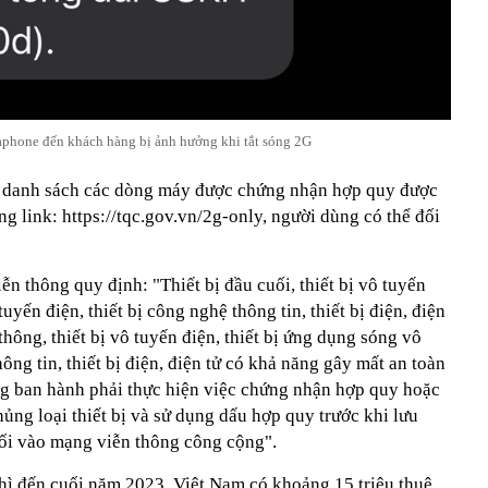
aphone đến khách hàng bị ảnh hưởng khi tắt sóng 2G
t danh sách các dòng máy được chứng nhận hợp quy được
g link: https://tqc.gov.vn/2g-only, người dùng có thể đối
n thông quy định: "Thiết bị đầu cuối, thiết bị vô tuyến
uyến điện, thiết bị công nghệ thông tin, thiết bị điện, điện
thông, thiết bị vô tuyến điện, thiết bị ứng dụng sóng vô
hông tin, thiết bị điện, điện tử có khả năng gây mất an toàn
g ban hành phải thực hiện việc chứng nhận hợp quy hoặc
ủng loại thiết bị và sử dụng dấu hợp quy trước khi lưu
nối vào mạng viễn thông công cộng".
hì đến cuối năm 2023, Việt Nam có khoảng 15 triệu thuê