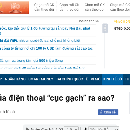
Chọn mã CK
Chọn mã CK
Chọn mã CK
Chọn mã CK
cần theo dõi
cần theo dõi
cần theo dõi
cần theo dõi
Đọc nhanh >>
ớc, kịp thời xử lý 1 đối tượng tại sân bay Nội Bài, phạt
g
hi đặt WiFi, nhiều người để sai chỗ mà không biết
h công ty từng 'nổ' chi 100 tỷ USD làm đường sắt cao tốc
đáng mua trong tầm giá 500 triệu đồng
 về chiến dịch 40 ngày tấn công sâu vào lãnh thổ Nga
n cần chi hàng năm nếu muốn vào học cùng trường con
P
NGÂN HÀNG
SMART MONEY
TÀI CHÍNH QUỐC TẾ
VĨ MÔ
KINH TẾ SỐ
TH
i - Phan Hiển: Xem con số "toát mồ hôi"
hoice Awards 2026: Mở rộng vinh danh cả con người,
đẩy ngành xe Việt Nam
a điện thoại “cục gạch” ra sao?
máy Honda tháng 8/2026 mới nhất
 bắt tạm giam Nguyễn Minh Hiền SN 1992 liên quan hơn 1
inh tế số
Chia sẻ
 gương mặt đẹp nhất giới giải trí Trung Quốc
ễn Dương Kiều Vy lĩnh án
4:02
Nghe đọc bài