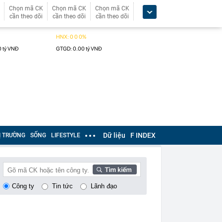
Chọn mã CK
Chọn mã CK
Chọn mã CK
cần theo dõi
cần theo dõi
cần theo dõi
Dữ liệu
F INDEX
Ị TRƯỜNG
SỐNG
LIFESTYLE
Công ty
Tin tức
Lãnh đạo