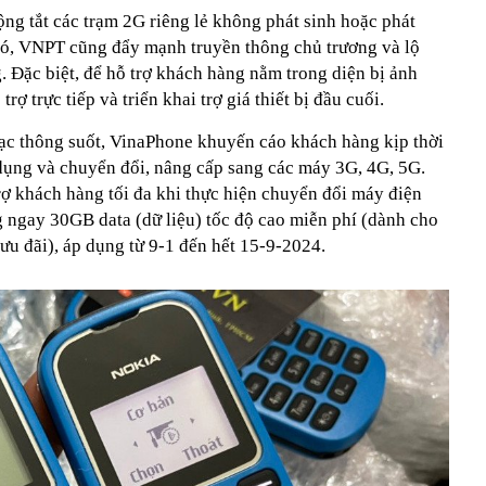
ng tắt các trạm 2G riêng lẻ không phát sinh hoặc phát
h đó, VNPT cũng đẩy mạnh truyền thông chủ trương và lộ
g. Đặc biệt, để hỗ trợ khách hàng nằm trong diện bị ảnh
ợ trực tiếp và triển khai trợ giá thiết bị đầu cuối.
ạc thông suốt, VinaPhone khuyến cáo khách hàng kịp thời
ử dụng và chuyển đổi, nâng cấp sang các máy 3G, 4G, 5G.
rợ khách hàng tối đa khi thực hiện chuyển đổi máy điện
g ngay 30GB data (dữ liệu) tốc độ cao miễn phí (dành cho
ưu đãi), áp dụng từ 9-1 đến hết 15-9-2024.