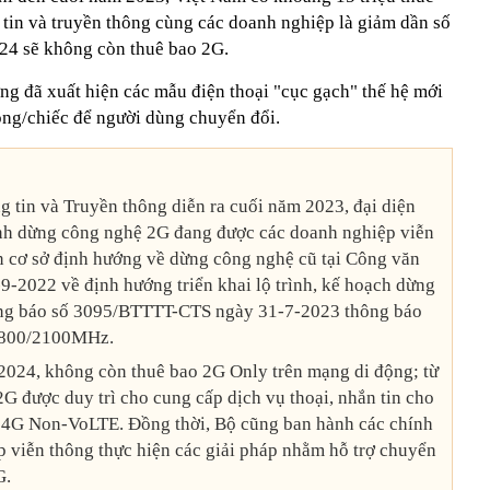
tin và truyền thông cùng các doanh nghiệp là giảm dần số
24 sẽ không còn thuê bao 2G.
ường đã xuất hiện các mẫu điện thoại "cục gạch" thế hệ mới
đồng/chiếc để người dùng chuyển đổi.
 tin và Truyền thông diễn ra cuối năm 2023, đại diện
rình dừng công nghệ 2G đang được các doanh nghiệp viễn
ên cơ sở định hướng về dừng công nghệ cũ tại Công văn
2022 về định hướng triển khai lộ trình, kế hoạch dừng
ng báo số 3095/BTTTT-CTS ngày 31-7-2023 thông báo
/1800/2100MHz.
-2024, không còn thuê bao 2G Only trên mạng di động; từ
G được duy trì cho cung cấp dịch vụ thoại, nhắn tin cho
 4G Non-VoLTE. Đồng thời, Bộ cũng ban hành các chính
p viễn thông thực hiện các giải pháp nhằm hỗ trợ chuyển
G.