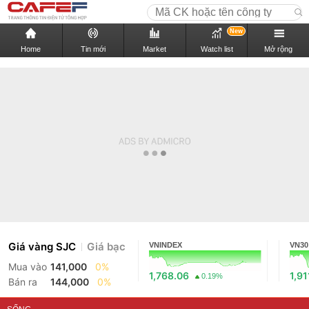
New
Home
Tin mới
Market
Watch list
Mở rộng
Giá vàng SJC
Giá bạc
VNINDEX
VN30
Mua vào
141,000
0%
1,768.06
1,91
0.19%
Bán ra
144,000
0%