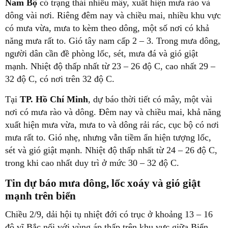
Nam Bộ
có trạng thái nhiều mây, xuất hiện mưa rào và
dông vài nơi. Riêng đêm nay và chiều mai, nhiều khu vực
có mưa vừa, mưa to kèm theo dông, một số nơi có khả
năng mưa rất to. Gió tây nam cấp 2 – 3. Trong mưa dông,
người dân cần đề phòng lốc, sét, mưa đá và gió giật
mạnh. Nhiệt độ thấp nhất từ 23 – 26 độ C, cao nhất 29 –
32 độ C, có nơi trên 32 độ C.
Tại
TP. Hồ Chí Minh
, dự báo thời tiết có mây, một vài
nơi có mưa rào và dông. Đêm nay và chiều mai, khả năng
xuất hiện mưa vừa, mưa to và dông rải rác, cục bộ có nơi
mưa rất to. Gió nhẹ, nhưng vẫn tiềm ẩn hiện tượng lốc,
sét và gió giật mạnh. Nhiệt độ thấp nhất từ 24 – 26 độ C,
trong khi cao nhất duy trì ở mức 30 – 32 độ C.
Tin dự báo mưa dông, lốc xoáy và gió giật
mạnh trên biển
Chiều 2/9, dải hội tụ nhiệt đới có trục ở khoảng 13 – 16
độ vĩ Bắc nối với vùng áp thấp trên khu vực giữa Biển