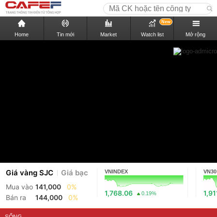
New
Home
Tin mới
Market
Watch list
Mở rộng
Giá vàng SJC
Giá bạc
VNINDEX
VN30
Mua vào
141,000
0%
1,768.06
1,91
0.19%
Bán ra
144,000
0%