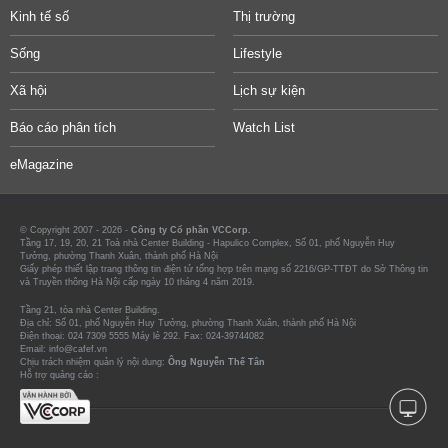
Kinh tế số
Thị trường
Sống
Lifestyle
Xã hội
Lịch sự kiện
Báo cáo phân tích
Watch List
eMagazine
© Copyright 2007 - 2026 -
Công ty Cổ phần VCCorp.
Tầng 17, 19, 20, 21 Toà nhà Center Building - Hapulico Complex, Số 01, phố Nguyễn Huy
Tưởng, phường Thanh Xuân, thành phố Hà Nội
Giấy phép thiết lập trang thông tin điện tử tổng hợp trên mạng số 2216/GP-TTĐT do Sở Thông tin
và Truyền thông Hà Nội cấp ngày 10 tháng 4 năm 2019.
Tầng 21, tòa nhà Center Building.
Địa chỉ: Số 01, phố Nguyễn Huy Tưởng, phường Thanh Xuân, thành phố Hà Nội
Điện thoại: 024 7309 5555 Máy lẻ 292. Fax: 024-39744082
Email: info@cafef.vn
Chịu trách nhiệm quản lý nội dung:
Ông Nguyễn Thế Tân
Hỗ trợ quảng cáo :