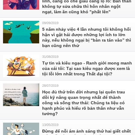
lĩnh, càng cố che giấu càng lộ rõ: Bản thân
không tự sửa chữa thì hôn nhân ngột
ngạt, làm ăn cũng khó "phất lên"
09/09/2019
5 năm nhảy việc 4 lần nhưng tôi không hối
hận vì gặt hái được những lợi ích to lớn
này, nếu không ngại bị “bàn ra tán vào” thì
bạn cũng nên thử
31/08/2019
Tự tin và kiêu ngạo - Ranh giới mong manh
của cái tôi: Tại sao kiêu ngạo được xem là
tội lỗi lớn nhất trong Thất đại tội?
28/07/2019
Học đủ thứ trên đời nhưng lại quên trau
dồi kỹ năng quan trọng nhất để thành
công và sống thư thái: Chúng ta liệu có
hạnh phúc và hiểu rõ bản thân như vẫn
tưởng?
13/05/2019
Đừng để nỗi ám ảnh sáng thứ hai giết chết