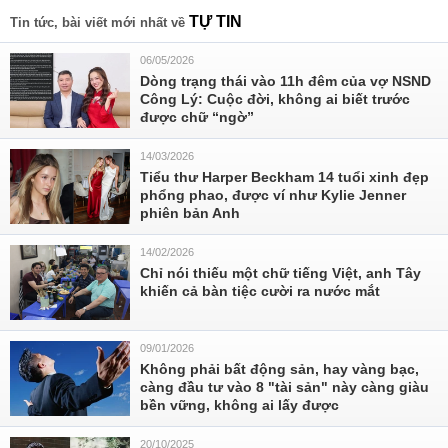
TỰ TIN
Tin tức, bài viết mới nhất về
06/05/2026
Dòng trạng thái vào 11h đêm của vợ NSND
Công Lý: Cuộc đời, không ai biết trước
được chữ “ngờ”
14/03/2026
Tiểu thư Harper Beckham 14 tuổi xinh đẹp
phổng phao, được ví như Kylie Jenner
phiên bản Anh
14/02/2026
Chỉ nói thiếu một chữ tiếng Việt, anh Tây
khiến cả bàn tiệc cười ra nước mắt
09/01/2026
Không phải bất động sản, hay vàng bạc,
càng đầu tư vào 8 "tài sản" này càng giàu
bền vững, không ai lấy được
20/10/2025