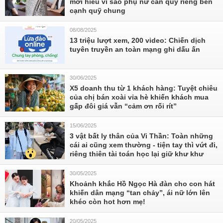
mới hiểu vì sao phụ nữ cần quỹ riêng bên
cạnh quỹ chung
08/08/2025
13 triệu lượt xem, 200 video: Chiến dịch
tuyên truyền an toàn mạng ghi dấu ấn
30/06/2025
X5 doanh thu từ 1 khách hàng: Tuyệt chiêu
của chị bán xoài vỉa hè khiến khách mua
gấp đôi giá vẫn “cảm ơn rối rít”
15/06/2025
3 vật bất ly thân của Vi Thần: Toàn những
cái ai cũng xem thường - tiện tay thì vứt đi,
riêng thiên tài toán học lại giữ khư khư
30/05/2025
Khoảnh khắc Hồ Ngọc Hà đàn cho con hát
khiến dân mạng “tan chảy”, ái nữ lớn lên
khéo còn hot hơn mẹ!
20/05/2025