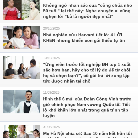
Không ngờ nhan sắc của "công chúa nhỏ
50 tuổi" lại thế này: Nghe chuyện ai cũng
nghẹn lời "bà là người đẹp nhất"
20/10/2025
Nhà nghiên cứu Harvard tiết lộ: 4 LỜI
KHEN nhưng khiến con gái thiếu tự tin
13/10/2025
“Ứng viên trước tốt nghiệp ĐH top 1 xuất
sắc hơn bạn, hãy cho tôi lý do để từ chối
họ và chọn bạn?”, cô gái trả lời xong lập
tức được nhận tại chỗ
11/09/2025
Hình thể 6 múi của Đoàn Công Vinh trước
giờ chinh phục Nam vương Quốc tế: Tiết
lộ khó khăn lớn nhất trong quá trình tập
luyện
31/08/2025
Mẹ Hà Nội chia sẻ: Sau 10 năm kết hôn tôi