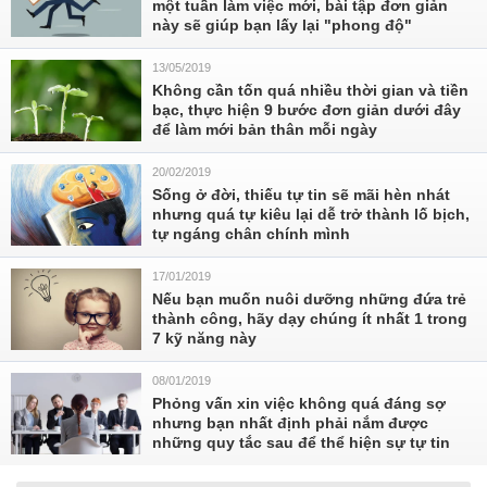
một tuần làm việc mới, bài tập đơn giản
này sẽ giúp bạn lấy lại "phong độ"
13/05/2019
Không cần tốn quá nhiều thời gian và tiền
bạc, thực hiện 9 bước đơn giản dưới đây
để làm mới bản thân mỗi ngày
20/02/2019
Sống ở đời, thiếu tự tin sẽ mãi hèn nhát
nhưng quá tự kiêu lại dễ trở thành lố bịch,
tự ngáng chân chính mình
17/01/2019
Nếu bạn muốn nuôi dưỡng những đứa trẻ
thành công, hãy dạy chúng ít nhất 1 trong
7 kỹ năng này
08/01/2019
Phỏng vấn xin việc không quá đáng sợ
nhưng bạn nhất định phải nắm được
những quy tắc sau để thể hiện sự tự tin