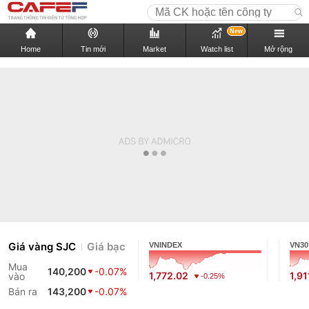
New
Home
Tin mới
Market
Watch list
Mở rộng
Giá vàng SJC
Giá bạc
VNINDEX
VN30
Mua
140,200
-0.07%
1,772.02
1,91
vào
-0.25%
Bán ra
143,200
-0.07%