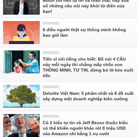
Muốn trở nên tự tin và thần thái, hãy xóa
sổ những câu nói này khỏi từ điển của
bạn!
07/09/2022
6 điều người thật sự thông minh không
bao giờ làm
20/02/2022
Tiến sĩ nổi tiếng cho biết: Bố nói 4 CÂU
này mỗi ngày thì chẳng mấy chốc con
THÔNG MINH, TỰ TIN, đừng bỏ lỡ kẻo nuối
tiếc
24/08/2021
Deloitte Việt Nam: 5 phẩm chất và 8 đề xuất
xây dựng một doanh nghiệp kiên cường
05/06/2021
Có 2 kiểu tự tin và Jeff Bezos thuộc kiểu
có thể khiến người khác rót 8 triệu USD
vào Amazon chỉ bằng 1 nụ cười