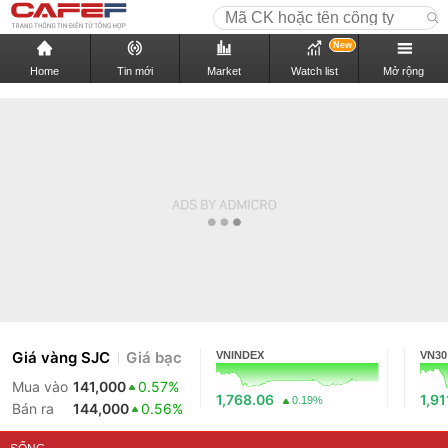
New
Home
Tin mới
Market
Watch list
Mở rộng
Giá vàng SJC
Giá bạc
VNINDEX
VN30
Mua vào
141,000
0.57%
1,768.06
1,91
0.19%
Bán ra
144,000
0.56%