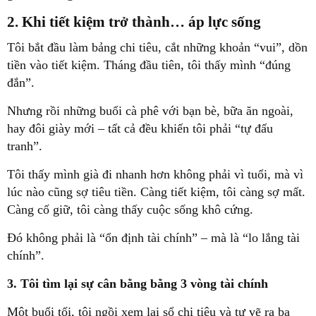
2. Khi tiết kiệm trở thành… áp lực sống
Tôi bắt đầu làm bảng chi tiêu, cắt những khoản “vui”, dồn
tiền vào tiết kiệm. Tháng đầu tiên, tôi thấy mình “đúng
đắn”.
Nhưng rồi những buổi cà phê với bạn bè, bữa ăn ngoài,
hay đôi giày mới – tất cả đều khiến tôi phải “tự đấu
tranh”.
Tôi thấy mình
già đi nhanh hơn
không phải vì tuổi, mà vì
lúc nào cũng sợ tiêu tiền. Càng tiết kiệm, tôi càng sợ mất.
Càng cố giữ, tôi càng thấy cuộc sống khô cứng.
Đó không phải là “ổn định tài chính” – mà là “lo lắng tài
chính”.
3. Tôi tìm lại sự cân bằng bằng 3 vòng tài chính
Một buổi tối, tôi ngồi xem lại sổ chi tiêu và tự vẽ ra ba