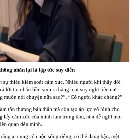
hông nhắn lại là lập tức suy diễn
ất sự thiếu kiểm soát cảm xúc. Nhiều người khi thấy đối
 lời tin nhắn liền sinh ra hàng loạt suy nghĩ tiêu cực:
g muốn nói chuyện nữa sao?”, “Có người khác chăng?”
àm tổn thương bản thân mà còn tạo áp lực vô hình cho
g lấy cảm xúc của mình làm trung tâm, nên dễ nghĩ mọi
iên quan đến mình.
rằng ai cũng có cuộc sống riêng, có thể đang bận, mệt