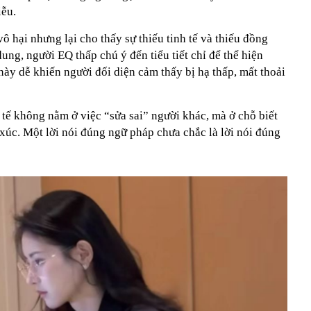
iễu.
ô hại nhưng lại cho thấy sự thiếu tinh tế và thiếu đồng
ung, người EQ thấp chú ý đến tiểu tiết chỉ để thể hiện
ày dễ khiến người đối diện cảm thấy bị hạ thấp, mất thoải
h tế không nằm ở việc “sửa sai” người khác, mà ở chỗ biết
xúc. Một lời nói đúng ngữ pháp chưa chắc là lời nói đúng