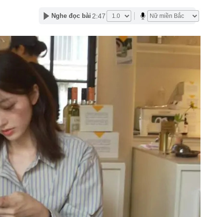
Quốc mê mẩn thức quà mùa thu này ở Hà Nội: Chỉ bán
một lần là nhớ mãi
2:47
Nghe đọc bài
oản thọ thường có 5 thói quen này vào buổi tối: Không
ì xin chúc mừng!
hời trang Việt thông báo đóng cửa sau 5 năm vận hành,
ông phải lúc nào cũng đẹp như trong ảnh"
nh bất ngờ bổ nhiệm 2 Phó Tổng Giám đốc mới
lưu thông một chiều đường Cách mạng Tháng Tám để thi
 2
u xảy ra ở series Chị Chị Em Em của NSX Will Vũ
g không hãng Vietnam Airlines mang quốc tịch Hàn Quốc:
.HCM sống 1 mình, mê nhất là đi xe ôm công nghệ
 Lai Châu: Không tiếp nhận tiền từ thiện của Huấn Hoa
24 bồn nước
báo tới tất cả người dân khi làm hộ chiếu online
ên HĐQT VPBankS xin từ nhiệm
ố toàn cầu không chỉ được xây bằng những công trình
à còn bằng những trải nghiệm khiến du khách muốn