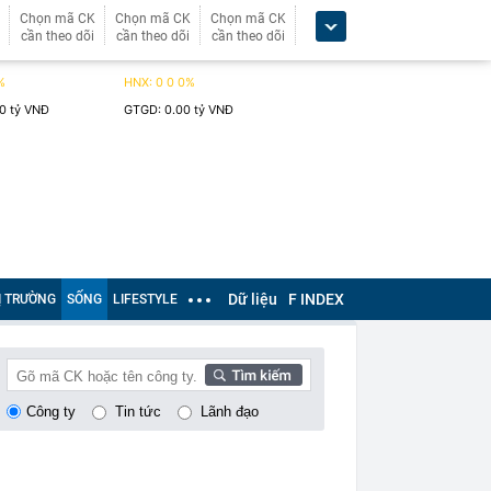
Chọn mã CK
Chọn mã CK
Chọn mã CK
cần theo dõi
cần theo dõi
cần theo dõi
Dữ liệu
F INDEX
Ị TRƯỜNG
SỐNG
LIFESTYLE
Công ty
Tin tức
Lãnh đạo