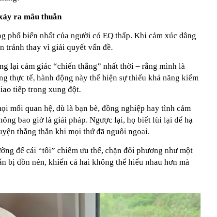
 xảy ra mâu thuẫn
g phổ biến nhất của người có EQ thấp. Khi cảm xúc dâng
 tránh thay vì giải quyết vấn đề.
g lại cảm giác “chiến thắng” nhất thời – rằng mình là
ng thực tế, hành động này thể hiện sự thiếu khả năng kiểm
iao tiếp trong xung đột.
ọi mối quan hệ, dù là bạn bè, đồng nghiệp hay tình cảm
hông bao giờ là giải pháp. Ngược lại, họ biết lùi lại để hạ
huyện thẳng thắn khi mọi thứ đã nguôi ngoai.
ường để cái “tôi” chiếm ưu thế, chặn đối phương như một
ẫn bị dồn nén, khiến cả hai không thể hiểu nhau hơn mà