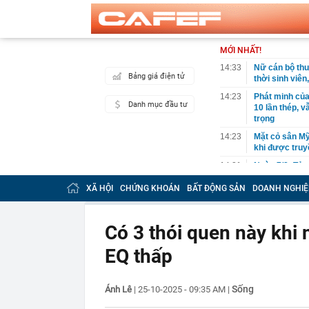
MỚI NHẤT!
14:33
Nữ cán bộ thu
Bảng giá điện tử
thời sinh viên
14:23
Phát minh của
Danh mục đầu tư
10 lần thép, 
trọng
14:23
Mặt cỏ sân Mỹ
khi được truy
14:21
Ngày 7/8: Tỷ 
14:21
Việt Nam sắp 
XÃ HỘI
CHỨNG KHOÁN
BẤT ĐỘNG SẢN
DOANH NGHIỆ
Sơn Hải trúng
14:20
Luật hóa nhiề
giao công ngh
Có 3 thói quen này khi 
14:18
Vinamilk sắp 
EQ thấp
14:15
Ông Phạm Nhậ
rộng gấp 3 lầ
Sống
Ánh Lê
|
25-10-2025 - 09:35 AM
|
14:15
Thi hành lệnh 
triệu đồng