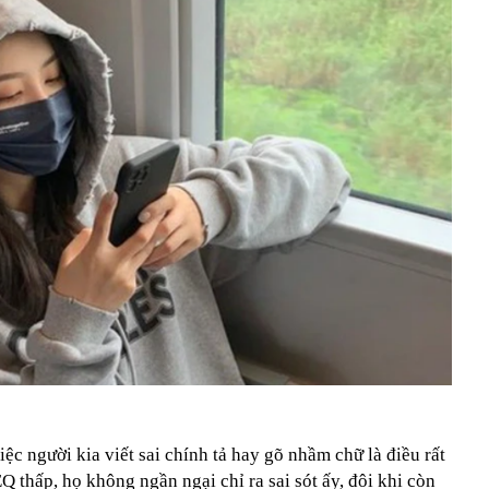
ệc người kia viết sai chính tả hay gõ nhầm chữ là điều rất
 thấp, họ không ngần ngại chỉ ra sai sót ấy, đôi khi còn