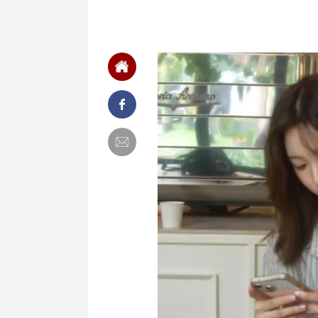
14:13
Khách Trung 
theo mùa, ăn 
14:08
Những người đ
có cái nào th
14:02
Thương hiệu t
thừa nhận "kh
14:00
Đại Quang Mi
14:00
TPHCM: Ô tô 
công metro số
14:00
Chuyện lần đầ
13:50
Tiếp viên hàn
Thuê nhà ở TP
13:49
Đại diện xã ở
Hồng, chỉ có 
13:46
Công an cảnh 
13:43
Một thành vi
13:42
"Một thành ph
biểu tượng, m
quay trở lại"