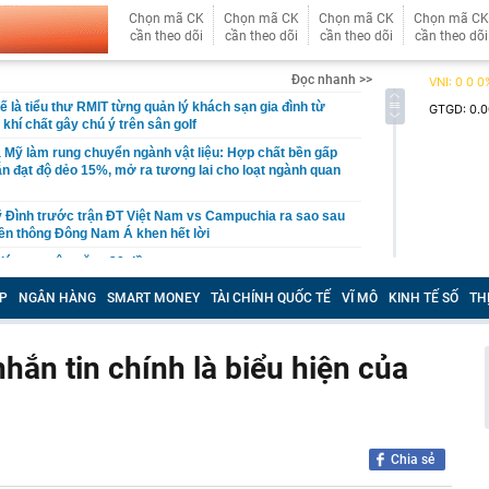
Chọn mã CK
Chọn mã CK
Chọn mã CK
Chọn mã CK
cần theo dõi
cần theo dõi
cần theo dõi
cần theo dõi
Đọc nhanh >>
ế là tiểu thư RMIT từng quản lý khách sạn gia đình từ
, khí chất gây chú ý trên sân golf
 Mỹ làm rung chuyển ngành vật liệu: Hợp chất bền gấp
vẫn đạt độ dẻo 15%, mở ra tương lai cho loạt ngành quan
 Đình trước trận ĐT Việt Nam vs Campuchia ra sao sau
ền thông Đông Nam Á khen hết lời
giá trung tâm tăng 30 đồng
có cao tốc 60km kết nối tới nước láng giềng: Liên danh
P
NGÂN HÀNG
SMART MONEY
TÀI CHÍNH QUỐC TẾ
VĨ MÔ
KINH TẾ SỐ
TH
 thầu hơn 5.000 tỷ đồng
u chính sách về viễn thông, giao dịch điện tử và chuyển
ệ
nhắn tin chính là biểu hiện của
có thêm 8000 con bò
t Vượng xây công viên câu cá rừng ngập mặn 660 ha
n ở Singapore
bắt tạm giam Văn Thị Thúy 37 tuổi liên quan số tiền 400
Chia sẻ