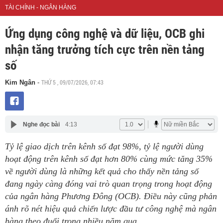
TÀI CHÍNH - NGÂN HÀNG
Ứng dụng công nghệ và dữ liệu, OCB ghi
nhận tăng trưởng tích cực trên nền tảng
số
THỨ 5 , 09/07/2026, 07:43
Kim Ngân
-
Nghe đọc bài
4:13
Tỷ lệ giao dịch trên kênh số đạt 98%, tỷ lệ người dùng
hoạt động trên kênh số đạt hơn 80% cùng mức tăng 35%
về người dùng là những kết quả cho thấy nền tảng số
đang ngày càng đóng vai trò quan trọng trong hoạt động
của ngân hàng Phương Đông (OCB). Điều này cũng phản
ánh rõ nét hiệu quả chiến lược đầu tư công nghệ mà ngân
hàng theo đuổi trong nhiều năm qua.