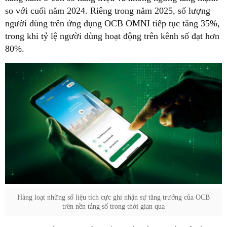
so với cuối năm 2024. Riêng trong năm 2025, số lượng
người dùng trên ứng dụng OCB OMNI tiếp tục tăng 35%,
trong khi tỷ lệ người dùng hoạt động trên kênh số đạt hơn
80%.
Hàng loạt những số liệu tích cực ghi nhận sự tăng trưởng của OCB
trên nền tảng số trong thời gian qua