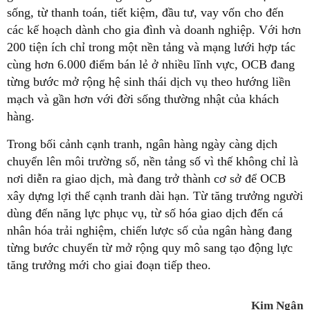
sống, từ thanh toán, tiết kiệm, đầu tư, vay vốn cho đến
các kế hoạch dành cho gia đình và doanh nghiệp. Với hơn
200 tiện ích chỉ trong một nền tảng và mạng lưới hợp tác
cùng hơn 6.000 điểm bán lẻ ở nhiều lĩnh vực, OCB đang
từng bước mở rộng hệ sinh thái dịch vụ theo hướng liền
mạch và gần hơn với đời sống thường nhật của khách
hàng.
Trong bối cảnh cạnh tranh, ngân hàng ngày càng dịch
chuyển lên môi trường số, nền tảng số vì thế không chỉ là
nơi diễn ra giao dịch, mà đang trở thành cơ sở để OCB
xây dựng lợi thế cạnh tranh dài hạn. Từ tăng trưởng người
dùng đến năng lực phục vụ, từ số hóa giao dịch đến cá
nhân hóa trải nghiệm, chiến lược số của ngân hàng đang
từng bước chuyển từ mở rộng quy mô sang tạo động lực
tăng trưởng mới cho giai đoạn tiếp theo.
Kim Ngân