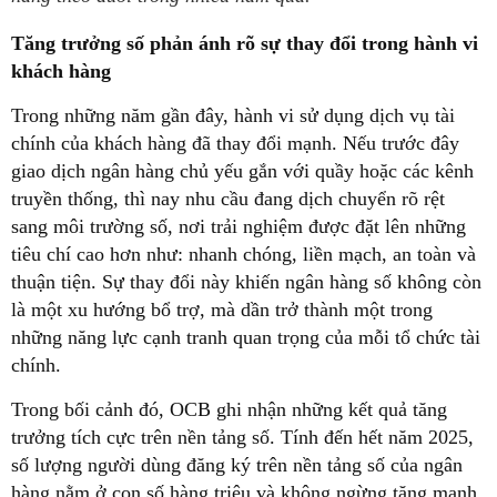
Tăng trưởng số phản ánh rõ sự thay đổi trong hành vi
khách hàng
Trong những năm gần đây, hành vi sử dụng dịch vụ tài
chính của khách hàng đã thay đổi mạnh. Nếu trước đây
giao dịch ngân hàng chủ yếu gắn với quầy hoặc các kênh
truyền thống, thì nay nhu cầu đang dịch chuyển rõ rệt
sang môi trường số, nơi trải nghiệm được đặt lên những
tiêu chí cao hơn như: nhanh chóng, liền mạch, an toàn và
thuận tiện. Sự thay đổi này khiến ngân hàng số không còn
là một xu hướng bổ trợ, mà dần trở thành một trong
những năng lực cạnh tranh quan trọng của mỗi tổ chức tài
chính.
Trong bối cảnh đó, OCB ghi nhận những kết quả tăng
trưởng tích cực trên nền tảng số. Tính đến hết năm 2025,
số lượng người dùng đăng ký trên nền tảng số của ngân
hàng nằm ở con số hàng triệu và không ngừng tăng mạnh