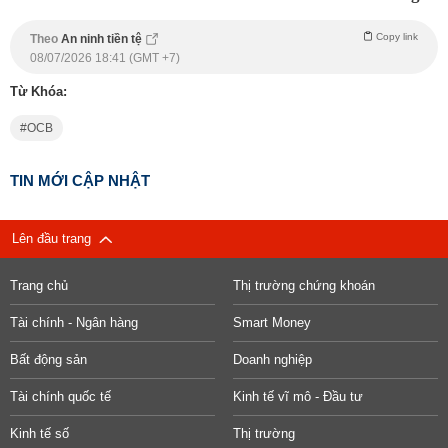
Copy link
Theo
An ninh tiền tệ
08/07/2026 18:41 (GMT +7)
Từ Khóa:
OCB
TIN MỚI CẬP NHẬT
Lên đầu trang
Trang chủ
Thị trường chứng khoán
Tài chính - Ngân hàng
Smart Money
Bất động sản
Doanh nghiệp
Tài chính quốc tế
Kinh tế vĩ mô - Đầu tư
Kinh tế số
Thị trường