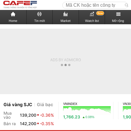
New
Home
Tin mới
Market
Watch list
Mở rộng
Giá vàng SJC
Giá bạc
VNINDEX
VN30
Mua
139,200
-0.36%
1,766.23
1,9
vào
0.08%
Bán ra
142,200
-0.35%