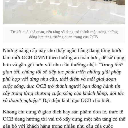
Từ kết quả khả quan, nền tảng số đang trở thành một trong những
động lực tăng trưởng quan trọng của OCB.
Những nâng cấp này cho thấy ngân hàng đang từng bước
làm mới OCB OMNI theo hướng an toàn hơn, dễ sử dụng
hơn và gần gũi hơn với nhu cầu thường nhật.
"Trong thời
gian tới, chúng tôi sẽ tiếp tục phát triển những giải pháp
phù hợp với từng nhu cầu, thời điểm và mỗi giai đoạn
cuộc sống, đưa OCB trở thành người bạn đồng hành tin
cậy trong từng chương cuộc sống của khách hàng, đối tác
và doanh nghiệp."
Đại diện lãnh đạo OCB cho biết.
Không chỉ dừng ở giao dịch hay sản phẩm đơn lẻ, thực tế
OCB đang hướng tới vai trò xây dựng một nền tảng có thể
gắn bó với khách hàng trong nhiều nhu cầu của cuộc