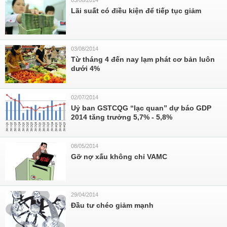
03/08/2014
Lãi suất có điều kiện để tiếp tục giảm
03/08/2014
Từ tháng 4 đến nay lạm phát cơ bản luôn
dưới 4%
02/07/2014
Uỷ ban GSTCQG “lạc quan” dự báo GDP
2014 tăng trưởng 5,7% - 5,8%
08/05/2014
Gỡ nợ xấu không chỉ VAMC
29/04/2014
Đầu tư chéo giảm mạnh