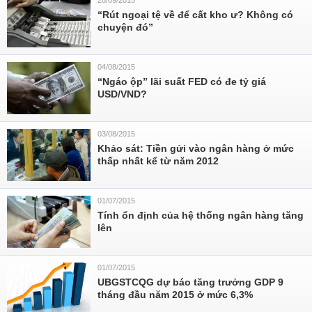
28/09/2015
“Rút ngoại tệ về để cất kho ư? Không có
chuyện đó”
04/08/2015
“Ngáo ộp” lãi suất FED có đe tỷ giá
USD/VND?
03/08/2015
Khảo sát: Tiền gửi vào ngân hàng ở mức
thấp nhất kể từ năm 2012
01/07/2015
Tính ổn định của hệ thống ngân hàng tăng
lên
01/07/2015
UBGSTCQG dự báo tăng trưởng GDP 9
tháng đầu năm 2015 ở mức 6,3%