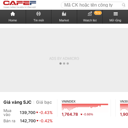
New
Home
Tin mới
Market
Watch list
Mở rộng
Giá vàng SJC
Giá bạc
VNINDEX
VN30
Mua
139,700
-0.43%
1,764.78
1,9
vào
-0.66%
Bán ra
142,700
-0.42%