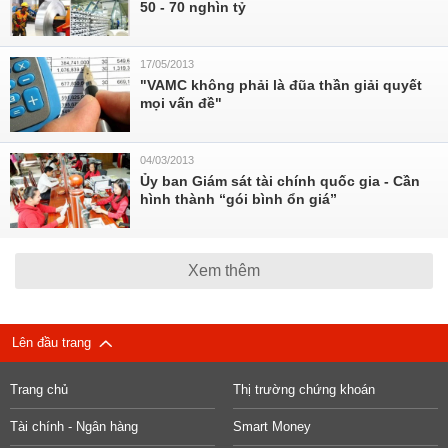
50 - 70 nghìn tỷ
17/05/2013
"VAMC không phải là đũa thần giải quyết
mọi vấn đề"
04/03/2013
Ủy ban Giám sát tài chính quốc gia - Cần
hình thành “gói bình ổn giá”
Xem thêm
Lên đầu trang
Trang chủ
Thị trường chứng khoán
Tài chính - Ngân hàng
Smart Money