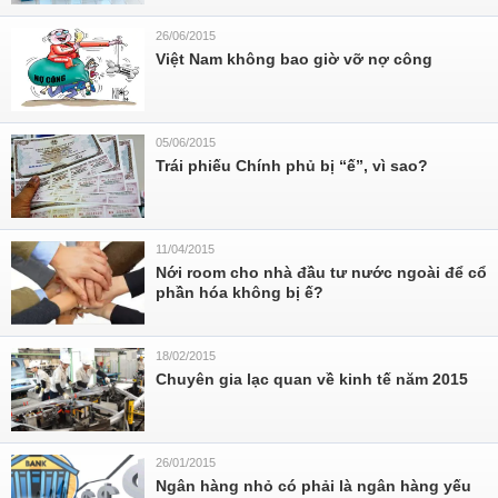
26/06/2015
​Việt Nam không bao giờ vỡ nợ công
05/06/2015
Trái phiếu Chính phủ bị “ế”, vì sao?
11/04/2015
Nới room cho nhà đầu tư nước ngoài để cổ
phần hóa không bị ế?
18/02/2015
Chuyên gia lạc quan về kinh tế năm 2015
26/01/2015
Ngân hàng nhỏ có phải là ngân hàng yếu