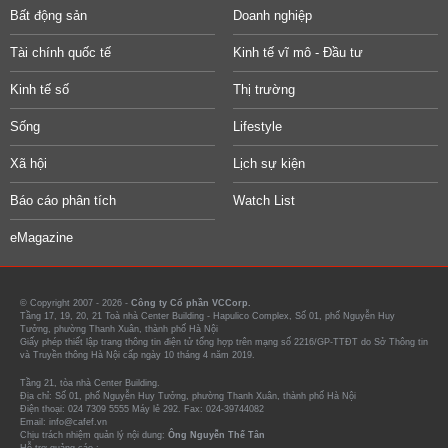
Bất động sản
Doanh nghiệp
Tài chính quốc tế
Kinh tế vĩ mô - Đầu tư
Kinh tế số
Thị trường
Sống
Lifestyle
Xã hội
Lịch sự kiện
Báo cáo phân tích
Watch List
eMagazine
© Copyright 2007 - 2026 -
Công ty Cổ phần VCCorp.
Tầng 17, 19, 20, 21 Toà nhà Center Building - Hapulico Complex, Số 01, phố Nguyễn Huy
Tưởng, phường Thanh Xuân, thành phố Hà Nội
Giấy phép thiết lập trang thông tin điện tử tổng hợp trên mạng số 2216/GP-TTĐT do Sở Thông tin
và Truyền thông Hà Nội cấp ngày 10 tháng 4 năm 2019.
Tầng 21, tòa nhà Center Building.
Địa chỉ: Số 01, phố Nguyễn Huy Tưởng, phường Thanh Xuân, thành phố Hà Nội
Điện thoại: 024 7309 5555 Máy lẻ 292. Fax: 024-39744082
Email: info@cafef.vn
Chịu trách nhiệm quản lý nội dung:
Ông Nguyễn Thế Tân