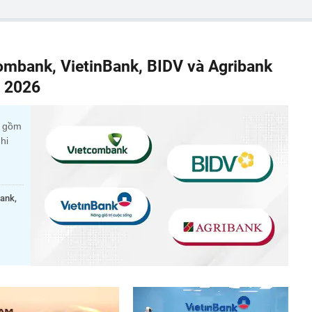
combank, VietinBank, BIDV và Agribank
m 2026
c gồm
hi
bank,
.