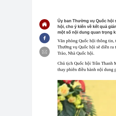
online của kh
16:24
"Tình hình vô
mạch" của Uk
Ủy ban Thường vụ Quốc hội s
16:22
Honda PCX160 
vương của Y
hội, cho ý kiến về kết quả g
16:18
Patrik Lê Gia
một số nội dung quan trọng k
16:15
Một chủ tịch 
Văn phòng Quốc hội thông tin, 
16:15
Tình hình hiệ
Thường vụ Quốc hội sẽ diễn ra 
"lạnh nhất Vi
Trào, Nhà Quốc hội.
16:13
Lừa cho thuê 
công ty bị bắt
Chủ tịch Quốc hội Trần Thanh M
16:12
Cổ phiếu DN n
thay phiên điều hành nội dung 
đã xảy ra?
16:12
Phương án thi
làm Trưởng Ba
16:07
Chủ tịch Hải 