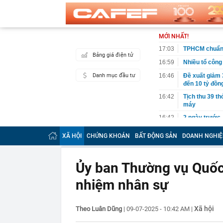
MỚI NHẤT!
17:03
TPHCM chuẩn b
Bảng giá điện tử
16:59
Nhiều tổ công 
Danh mục đầu tư
16:46
Đề xuất giảm 
đến 10 tỷ đồn
16:42
Tịch thu 39 th
máy
16:42
2 ngày trước 
cánh
XÃ HỘI
CHỨNG KHOÁN
BẤT ĐỘNG SẢN
DOANH NGHIỆ
16:40
Cắm loạt cọc 
bằng tòa nhà 
16:38
9 trụ cầu Hồn
Ủy ban Thường vụ Quốc
16:32
Đề xuất giảm 
nhiệm nhân sự
tỷ đồng
16:30
Vì sao ghế nh
16:30
Bắt giữ Lê Th
Xã hội
Theo Luân Dũng
|
09-07-2025 - 10:42 AM
|
16:24
Sau ngày 31/8,