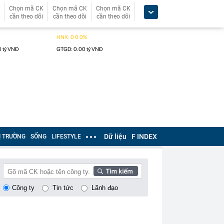
Chọn mã CK
Chọn mã CK
Chọn mã CK
cần theo dõi
cần theo dõi
cần theo dõi
Dữ liệu
F INDEX
Ị TRƯỜNG
SỐNG
LIFESTYLE
Công ty
Tin tức
Lãnh đạo