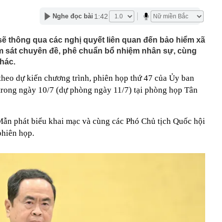
ách hàng trong trường hợp sau
1:42
Nghe đọc bài
 cùng phức tạp": Nga đổi chiến thuật, đánh vào "huyết
raine
ẽ thông qua các nghị quyết liên quan đến bảo hiểm xã
2027 trình làng với màn hình TFT và HSTC, đe dọa ngôi
amaha NVX và Honda SH
iám sát chuyên đề, phê chuẩn bổ nhiệm nhân sự, cùng
ng là ai mà gây sốt khi vướng nghi vấn hẹn hò Á hậu Việt?
hác.
giữ lời, mua hết lượng cổ phiếu đã đăng ký
theo dự kiến chương trình, phiên họp thứ 47 của Ủy ban
n tại của tuyến cáp treo lên thẳng nơi được mệnh danh
trong ngày 10/7 (dự phòng ngày 11/7) tại phòng họp Tân
ệt Nam": Khi nào đón khách?
nhà đã được ngân hàng bán đấu giá, một chủ tịch HĐQT
ẫn phát biểu khai mạc và cùng các Phó Chủ tịch Quốc hội
hà nước GVR, BCM, GAS... đồng loạt tăng trần: Điều gì
phiên họp.
 lại cho học sinh Chuyên Tuyên Quang: Ông Đỗ Anh Tuấn
n chỉ đạo cấp tỉnh
Phát Invest "gom" thành công 10 triệu cổ phiếu HPX