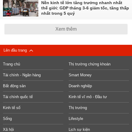
Nền kinh tế lớn tăng trưởng nhanh nhất
thế giới: GDP tháng 3-6 giảm tốc, tăng thấp
nhất trong 5 quý
Xem thêm
Lên đầu trang
Trang chủ
Thị trường chứng khoán
Tài chính - Ngân hàng
Smart Money
Bất động sản
Doanh nghiệp
Tài chính quốc tế
Kinh tế vĩ mô - Đầu tư
Kinh tế số
Thị trường
Sống
Lifestyle
Xã hội
Lịch sự kiện