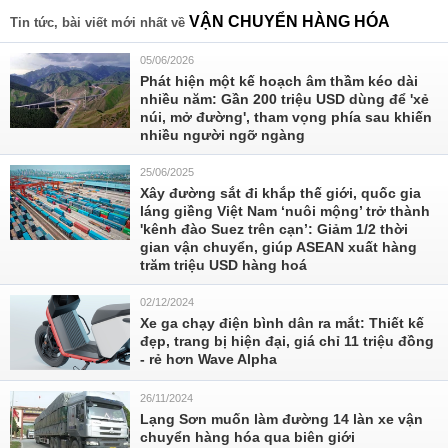
VẬN CHUYỂN HÀNG HÓA
Tin tức, bài viết mới nhất về
05/06/2026
Phát hiện một kế hoạch âm thầm kéo dài
nhiều năm: Gần 200 triệu USD dùng để 'xẻ
núi, mở đường', tham vọng phía sau khiến
nhiều người ngỡ ngàng
25/06/2025
Xây đường sắt đi khắp thế giới, quốc gia
láng giềng Việt Nam ‘nuôi mộng’ trở thành
'kênh đào Suez trên cạn’: Giảm 1/2 thời
gian vận chuyển, giúp ASEAN xuất hàng
trăm triệu USD hàng hoá
02/12/2024
Xe ga chạy điện bình dân ra mắt: Thiết kế
đẹp, trang bị hiện đại, giá chỉ 11 triệu đồng
- rẻ hơn Wave Alpha
26/11/2024
Lạng Sơn muốn làm đường 14 làn xe vận
chuyển hàng hóa qua biên giới