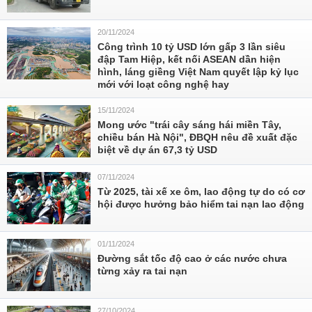
20/11/2024
Công trình 10 tỷ USD lớn gấp 3 lần siêu
đập Tam Hiệp, kết nối ASEAN dần hiện
hình, láng giềng Việt Nam quyết lập kỷ lục
mới với loạt công nghệ hay
15/11/2024
Mong ước "trái cây sáng hái miền Tây,
chiều bán Hà Nội", ĐBQH nêu đề xuất đặc
biệt về dự án 67,3 tỷ USD
07/11/2024
Từ 2025, tài xế xe ôm, lao động tự do có cơ
hội được hưởng bảo hiểm tai nạn lao động
01/11/2024
Đường sắt tốc độ cao ở các nước chưa
từng xảy ra tai nạn
27/10/2024