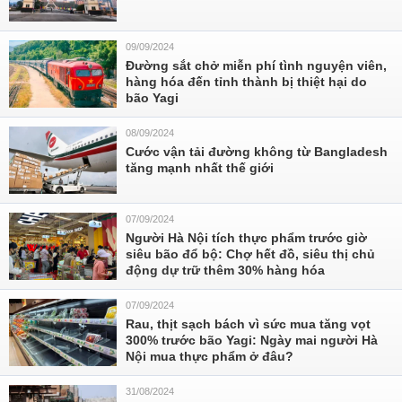
09/09/2024
Đường sắt chở miễn phí tình nguyện viên,
hàng hóa đến tỉnh thành bị thiệt hại do
bão Yagi
08/09/2024
Cước vận tải đường không từ Bangladesh
tăng mạnh nhất thế giới
07/09/2024
Người Hà Nội tích thực phẩm trước giờ
siêu bão đổ bộ: Chợ hết đồ, siêu thị chủ
động dự trữ thêm 30% hàng hóa
07/09/2024
Rau, thịt sạch bách vì sức mua tăng vọt
300% trước bão Yagi: Ngày mai người Hà
Nội mua thực phẩm ở đâu?
31/08/2024