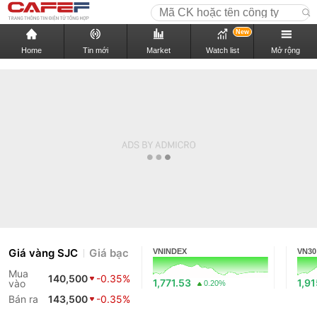
New
Home
Tin mới
Market
Watch list
Mở rộng
Giá vàng SJC
Giá bạc
VNINDEX
VN30
Mua
140,500
-0.35%
1,771.53
1,9
vào
0.20%
Bán ra
143,500
-0.35%