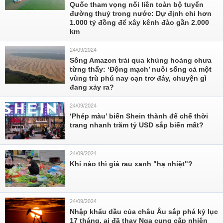
Quốc tham vọng nối liền toàn bộ tuyến
đường thuỷ trong nước: Dự định chi hơn
1.000 tỷ đồng để xây kênh đào gần 2.000
km
24/09/2024
Sông Amazon trải qua khủng hoảng chưa
từng thấy: ‘Động mạch’ nuôi sống cả một
vùng trù phú nay cạn trơ đáy, chuyện gì
đang xảy ra?
24/09/2024
‘Phép màu’ biến Shein thành đế chế thời
trang nhanh trăm tỷ USD sắp biến mất?
24/09/2024
Khi nào thì giá rau xanh "hạ nhiệt"?
24/09/2024
Nhập khẩu dầu của châu Âu sắp phá kỷ lục
17 tháng, ai đã thay Nga cung cấp nhiên