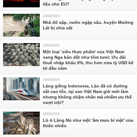
liệu cho EU?
23/09/2024
Nhà đổ sập, nước ngập sâu, huyện Mường
Lát bị chia cắt
23/09/2024
Một loại ‘siêu thực phẩm’ của Việt Nam
sang Nga bán đắt như tôm tươi: Ưu đãi
thuế nhập khẩu 0%, thu hơn nửa tỷ USD kể
từ đầu năm
20/09/2024
Láng giềng Indonesia, Lào đã có đường
sắt cao tốc, tại sao Việt Nam giờ mới làm
nhưng không chậm chân mà chiếm ưu thế
vượt trội?
18/09/2024
Lũ ở Làng Nủ như một 'âm mưu bí mật' của
thiên nhiên