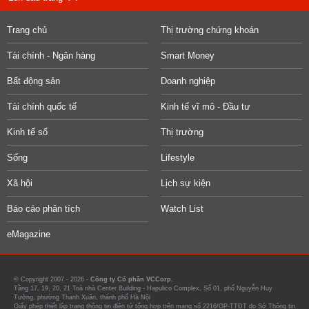
Trang chủ
Thị trường chứng khoán
Tài chính - Ngân hàng
Smart Money
Bất động sản
Doanh nghiệp
Tài chính quốc tế
Kinh tế vĩ mô - Đầu tư
Kinh tế số
Thị trường
Sống
Lifestyle
Xã hội
Lịch sự kiện
Báo cáo phân tích
Watch List
eMagazine
© Copyright 2007 - 2026 -
Công ty Cổ phần VCCorp.
Tầng 17, 19, 20, 21 Toà nhà Center Building - Hapulico Complex, Số 01, phố Nguyễn Huy
Tưởng, phường Thanh Xuân, thành phố Hà Nội
Giấy phép thiết lập trang thông tin điện tử tổng hợp trên mạng số 2216/GP-TTĐT do Sở Thông tin