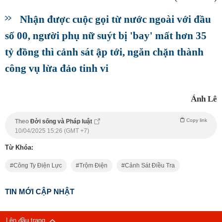
Nhận được cuộc gọi từ nước ngoài với đầu
số 00, người phụ nữ suýt bị 'bay' mất hơn 35
tỷ đồng thì cảnh sát ập tới, ngăn chặn thành
công vụ lừa đảo tinh vi
Ánh Lê
Copy link
Theo
Đời sống và Pháp luật
10/04/2025 15:26 (GMT +7)
Từ Khóa:
Công Ty Điện Lực
Trộm Điện
Cảnh Sát Điều Tra
TIN MỚI CẬP NHẬT
Lên đầu trang