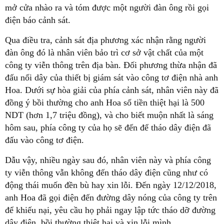
mở cửa nhào ra và tóm được một người đàn ông rồi gọi
điện báo cảnh sát.
Qua điều tra, cảnh sát địa phương xác nhận rằng người
đàn ông đó là nhân viên bảo trì cơ sở vật chất của một
công ty viễn thông trên địa bàn. Đối phương thừa nhận đã
đấu nối dây của thiết bị giám sát vào công tơ điện nhà anh
Hoa. Dưới sự hòa giải của phía cảnh sát, nhân viên này đã
đồng ý bồi thường cho anh Hoa số tiền thiệt hại là 500
NDT (hơn 1,7 triệu đồng), và cho biết muộn nhất là sáng
hôm sau, phía công ty của họ sẽ đến để tháo dây điện đã
đấu vào công tơ điện.
Dẫu vậy, nhiều ngày sau đó, nhân viên này và phía công
ty viễn thông vẫn không đến tháo dây điện cũng như có
động thái muốn đền bù hay xin lỗi. Đến ngày 12/12/2018,
anh Hoa đã gọi điện đến đường dây nóng của công ty trên
để khiếu nại, yêu cầu họ phải ngay lập tức tháo dỡ đường
dây điện, bồi thường thiệt hại và xin lỗi mình.