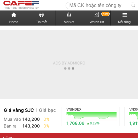
New
Home
Tin mới
Market
Watch list
Mở rộng
Giá vàng SJC
Giá bạc
VNINDEX
VN30
Mua vào
140,200
0%
1,768.06
1,91
0.19%
Bán ra
143,200
0%