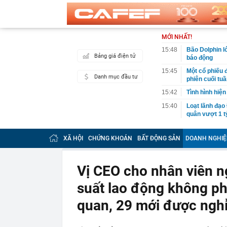
MỚI NHẤT!
15:48
Bão Dolphin l
Bảng giá điện tử
báo động
15:45
Một cổ phiếu 
Danh mục đầu tư
phiên cuối tu
15:42
Tình hình hiện
15:40
Loạt lãnh đạo
quân vượt 1 t
15:34
Một tài khoản
100 triệu đồn
XÃ HỘI
CHỨNG KHOÁN
BẤT ĐỘNG SẢN
DOANH NGHIỆ
15:32
Phát hiện 'kho
thác dưới 1 U
tức quan tâm
Vị CEO cho nhân viên n
15:32
Quét rác trên 
suất lao động không ph
xe
15:30
Lương bác sĩ, 
quan, 29 mới được nghỉ
khác biệt về 
15:29
Trả hồ sơ điều