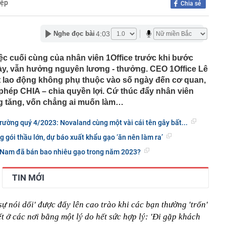
iệp
Chia sẻ
 này điên thật” của cựu kỹ sư Apple hé lộ văn hóa dùng
OpenAI
 đến Paris, châu Âu còn có một thành phố đẹp hơn cổ
4:03
Nghe đọc bài
t: Bảo sao được bình chọn là nơi đáng sống nhất hành tinh
eABank chưa từng sử dụng đột ngột phát sinh 100 triệu
ệc cuối cùng của nhân viên 1Office trước khi bước
khoản: Công an mời 1 người phụ nữ đến làm việc
gày, vẫn hưởng nguyên lương - thưởng. CEO 1Office Lê
tin của con dâu cũ gia tộc Samsung
t lao động không phụ thuộc vào số ngày đến cơ quan,
ầu người dân có sổ đỏ đặc biệt lưu ý thông tin sau
hép CHIA – chia quyền lợi. Cứ thúc đẩy nhân viên
 Việt Nam' sắp có tuyến cáp treo lên thẳng đỉnh núi cao
g tăng, vốn chẳng ai muốn làm…
ng vốn trên 7.300 tỷ đồng
Anh Trai Say Hi tự tin vượt kế hoạch nhờ loạt chương
 trường quý 4/2023: Novaland cùng một vài cái tên gây bất...
n” cuối năm
 gói thầu lớn, dự báo xuất khẩu gạo ‘ăn nên làm ra’
23.900 tỷ đồng giúp tăng kết nối với Lào và Thái Lan, có
ủa Đèo Cả đang được thực hiện ra sao?
 Nam đã bán bao nhiêu gạo trong năm 2023?
 nhiêu mới khiến nhà hàng bắt đầu lỗ?
hiệp chỉ ra 2 dấu vết cho thấy mối mọt đang "rút ruột"
TIN MỚI
 xử lý tận gốc
ều quốc gia cấm trẻ em dưới 16 tuổi sử dụng mạng xã
sự nói dối' được đẩy lên cao trào khi các bạn thường 'trốn'
ết ở các nơi bằng một lý do hết sức hợp lý: 'Đi gặp khách