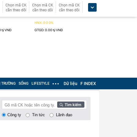
Chọn mã CK
Chọn mã CK
Chọn mã CK
cần theo dõi
cần theo dõi
cần theo dõi
Dữ liệu
F INDEX
Ị TRƯỜNG
SỐNG
LIFESTYLE
Công ty
Tin tức
Lãnh đạo