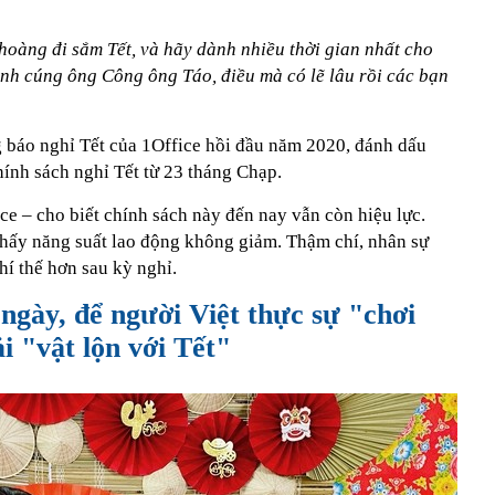
oàng đi sắm Tết, và hãy dành nhiều thời gian nhất cho
đình cúng ông Công ông Táo, điều mà có lẽ lâu rồi các bạn
 báo nghỉ Tết của 1Office hồi đầu năm 2020, đánh dấu
ính sách nghỉ Tết từ 23 tháng Chạp.
e – cho biết chính sách này đến nay vẫn còn hiệu lực.
thấy năng suất lao động không giảm. Thậm chí, nhân sự
hí thế hơn sau kỳ nghỉ.
 ngày, để người Việt thực sự "chơi
i "vật lộn với Tết"