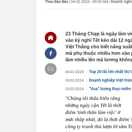
Doanh ngh
Theo Bảo Bảo
|
04-02-2024 - 09:05 AM
|
15:25
Tin nhắn “nơi
AI bên trong 
15:22
Đừng chỉ nhắc
tích ít ai biế
15:19
1 tài khoản S
23 Tháng Chạp là ngày làm vi
đồng chuyển 
vào kỳ nghỉ Tết kéo dài 12 n
15:17
Hình ảnh khó 
Việt Thắng cho biết năng suấ
15:16
Công an yêu c
mà phụ thuộc nhiều hơn vào p
15:13
Nơi 'lạnh nhất
làm nhiều lên mà lương khôn
hơn 1500m, tổ
15:12
Nhà sản xuất 
Top 20 lãi lớn nhất thị
04-02-2024
trình “bom tấ
Doanh nghiệp Việt trúng
03-02-2024
15:11
Tuyến cao tốc 
sự góp mặt c
“Vua" lương thực miền
03-02-2024
15:10
Ăn buffet bao
"
Chúng tôi thấu hiểu rằng
15:07
Thợ chuyên ng
những ngày cận Tết là thời
nhà bạn: Cách
điểm 'tinh thần làm việc' ở
15:00
Ngày càng nhi
mức thấp nhất, đó là thời điểm '
hội
công ty tranh thủ lượn lờ sắm T