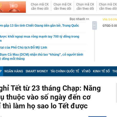
Chọn mã CK
Chọn mã CK
Chọn mã CK
Chọn mã CK
cần theo dõi
cần theo dõi
cần theo dõi
cần theo dõi
Đọc nhanh >>
ớn gấp 13 lần tỉnh Chiết Giang tiến gần bờ, Trung Quốc
được khối ngoại mua ròng mạnh tay 700 tỷ đồng trong
ần
 tại của Phó Chủ tịch Đỗ Mỹ Linh
 Đạm Cà Mau (DCM) nhận thù lao “khủng”, có người bình
ỷ đồng mỗi tháng
 ngân hàng chưa từng được sử dụng bất ngờ có số dư
g
P
NGÂN HÀNG
SMART MONEY
TÀI CHÍNH QUỐC TẾ
VĨ MÔ
KINH TẾ SỐ
TH
 báu' lớn nhất thế giới tại láng giềng Việt Nam: giá khai
SD/kg, công ty được Bill Gates, Amazon hậu thuẫn lập
ghỉ Tết từ 23 tháng Chạp: Năng
đường, phát hiện hơn 3 tỷ đồng tiền mặt giấu trong lốp
ụ thuộc vào số ngày đến cơ
giáo viên trẻ: Tăng từ bậc 1 lên bậc 2 không tạo nhiều
 thì làm họ sao lo Tết được
thu nhập
 tra bổ sung đại án dự án bất động sản 'ma'