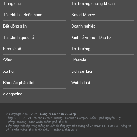
Trang chủ
Thị trường chứng khoán
Tài chính - Ngân hàng
Smart Money
Bất động sản
Doanh nghiệp
Tài chính quốc tế
Kinh tế vĩ mô - Đầu tư
Kinh tế số
Thị trường
Sống
Lifestyle
Xã hội
Lịch sự kiện
Báo cáo phân tích
Watch List
eMagazine
© Copyright 2007 - 2026 -
Công ty Cổ phần VCCorp.
Tầng 17, 19, 20, 21 Toà nhà Center Building - Hapulico Complex, Số 01, phố Nguyễn Huy
Tưởng, phường Thanh Xuân, thành phố Hà Nội
Giấy phép thiết lập trang thông tin điện tử tổng hợp trên mạng số 2216/GP-TTĐT do Sở Thông tin
và Truyền thông Hà Nội cấp ngày 10 tháng 4 năm 2019.