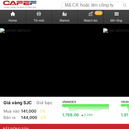
New
Home
Tin mới
Market
Watch list
Mở rộng
Giá vàng SJC
Giá bạc
VNINDEX
VN30
Mua vào
141,000
0%
1,768.06
1,91
0.19%
Bán ra
144,000
0%