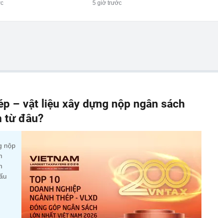
ớc
5 giờ trước
p – vật liệu xây dựng nộp ngân sách
n từ đâu?
g nộp
m
n
cấu