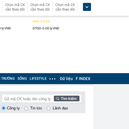
Chọn mã CK
Chọn mã CK
Chọn mã CK
cần theo dõi
cần theo dõi
cần theo dõi
Dữ liệu
F INDEX
Ị TRƯỜNG
SỐNG
LIFESTYLE
Công ty
Tin tức
Lãnh đạo