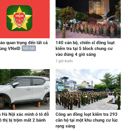
áo quan trọng đến tất cả
140 cán bộ, chiến sĩ đồng loạt
dùng VNeID
kiểm tra tại 5 block chung cư
Nổi bật
vào đúng 4 giờ sáng
7 giờ trước
 Hà Nội xác minh ô tô đỗ
Công an đồng loạt kiểm tra 293
ô thị bị trộm mất 2 bánh
căn hộ tại một khu chung cư lúc
rạng sáng