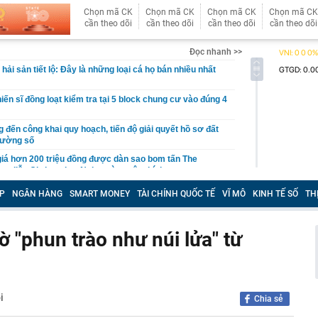
Chọn mã CK
Chọn mã CK
Chọn mã CK
Chọn mã CK
cần theo dõi
cần theo dõi
cần theo dõi
cần theo dõi
Đọc nhanh >>
ải sản tiết lộ: Đây là những loại cá họ bán nhiều nhất
iến sĩ đồng loạt kiểm tra tại 5 block chung cư vào đúng 4
ến công khai quy hoạch, tiến độ giải quyết hồ sơ đất
trường số
iá hơn 200 triệu đồng được dàn sao bom tấn The
o diễn Christopher Nolan cùng yêu thích
 làm mô hình nhà miền Tây, thu gần nửa tỉ mỗi năm
P
NGÂN HÀNG
SMART MONEY
TÀI CHÍNH QUỐC TẾ
VĨ MÔ
KINH TẾ SỐ
TH
ất đồng bằng sông Cửu Long chính thức được công nhận
chính cấp tỉnh loại I
 "phun trào như núi lửa" từ
 nơi được tạp chí Mỹ đánh giá đẹp hơn cả Maldives và
ng loạt “ông lớn” Sun Group, Vingroup, BIM Group... chọn
phát triển gần 61.000 căn nhà ở xã hội, doanh nghiệp
hất thị trường đang triển khai đến đâu?
i
Chia sẻ
Nhật Bản thích đi nhà tắm công cộng?