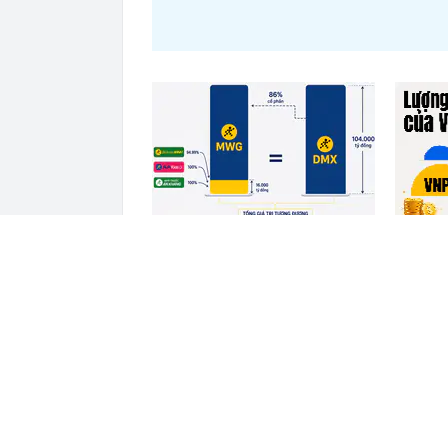
Nắm trong tay Điện Máy Xanh,
VNPT nắ
Bách Hóa Xanh, An Khang, vốn
62.000 
hóa MWG chỉ ngang DMX
Vinhome
ĐỌC THÊM