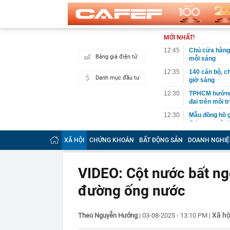
MỚI NHẤT!
12:45
Chủ cửa hàng h
Bảng giá điện tử
mỗi sáng
12:35
140 cán bộ, ch
Danh mục đầu tư
giờ sáng
12:30
TPHCM hướng đ
đai trên môi 
12:30
Mẫu đồng hồ g
Odyssey và đạ
12:28
Bỏ phố về quê
XÃ HỘI
CHỨNG KHOÁN
BẤT ĐỘNG SẢN
DOANH NGHIỆ
12:19
Tỉnh rộng nh
là đơn vị hành 
VIDEO: Cột nước bất ngờ
12:16
Việt Nam có 1
Bali, được hà
đường ống nước
làm điểm đến
12:15
Từng công bố 
BĐS "khủng" n
Xã hộ
Theo Nguyễn Hưởng
|
03-08-2025 - 13:10 PM
|
12:15
Vì sao người 