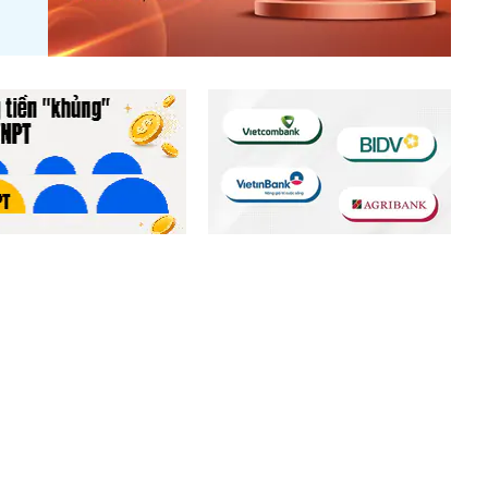
m giữ lượng tiền hơn
Cả nghìn nhân viên tại
tỷ đồng, lớn hơn cả
Vietcombank, VietinBank, BIDV
s, Viettel Global
và Agribank nghỉ việc trong nửa
đầu năm 2026