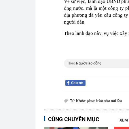
Về sự việc, lãnh đạo UBND phườ
ống nước, mà là một công ty p
địa phương đã yêu cầu công ty
người dân.
Theo lãnh đạo này, vụ việc xảy 
Theo
Người lao động
Chia sẻ
phun trào như núi lửa
Từ Khóa:
CÙNG CHUYÊN MỤC
XEM