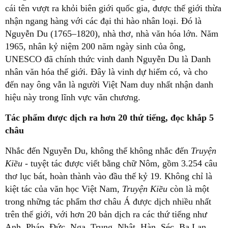
cái tên vượt ra khỏi biên giới quốc gia, được thế giới thừa
nhận ngang hàng với các đại thi hào nhân loại. Đó là
Nguyễn Du (1765–1820), nhà thơ, nhà văn hóa lớn. Năm
1965, nhân kỷ niệm 200 năm ngày sinh của ông,
UNESCO đã chính thức vinh danh Nguyễn Du là Danh
nhân văn hóa thế giới. Đây là vinh dự hiếm có, và cho
đến nay ông vẫn là người Việt Nam duy nhất nhận danh
hiệu này trong lĩnh vực văn chương.
Tác phẩm được dịch ra hơn 20 thứ tiếng, đọc khắp 5
châu
Nhắc đến Nguyễn Du, không thể không nhắc đến
Truyện
Kiều
- tuyệt tác được viết bằng chữ Nôm, gồm 3.254 câu
thơ lục bát, hoàn thành vào đầu thế kỷ 19. Không chỉ là
kiệt tác của văn học Việt Nam,
Truyện Kiều
còn là một
trong những tác phẩm thơ châu Á được dịch nhiều nhất
trên thế giới, với hơn 20 bản dịch ra các thứ tiếng như
Anh, Pháp, Đức, Nga, Trung, Nhật, Hàn, Séc, Ba Lan,