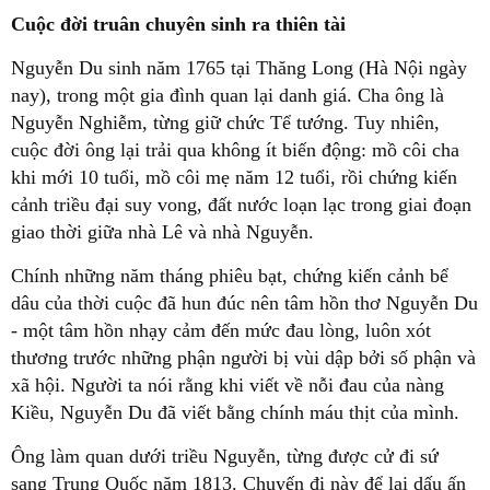
Cuộc đời truân chuyên sinh ra thiên tài
Nguyễn Du sinh năm 1765 tại Thăng Long (Hà Nội ngày
nay), trong một gia đình quan lại danh giá. Cha ông là
Nguyễn Nghiễm, từng giữ chức Tể tướng. Tuy nhiên,
cuộc đời ông lại trải qua không ít biến động: mồ côi cha
khi mới 10 tuổi, mồ côi mẹ năm 12 tuổi, rồi chứng kiến
cảnh triều đại suy vong, đất nước loạn lạc trong giai đoạn
giao thời giữa nhà Lê và nhà Nguyễn.
Chính những năm tháng phiêu bạt, chứng kiến cảnh bể
dâu của thời cuộc đã hun đúc nên tâm hồn thơ Nguyễn Du
- một tâm hồn nhạy cảm đến mức đau lòng, luôn xót
thương trước những phận người bị vùi dập bởi số phận và
xã hội. Người ta nói rằng khi viết về nỗi đau của nàng
Kiều, Nguyễn Du đã viết bằng chính máu thịt của mình.
Ông làm quan dưới triều Nguyễn, từng được cử đi sứ
sang Trung Quốc năm 1813. Chuyến đi này để lại dấu ấn