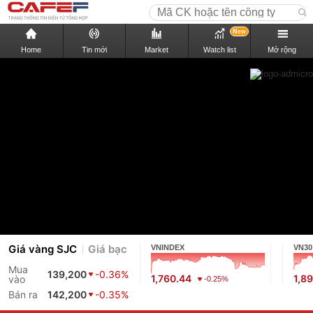
New
Home
Tin mới
Market
Watch list
Mở rộng
Giá vàng SJC
Giá bạc
VNINDEX
VN30
Mua
139,200
-0.36%
1,760.44
1,8
vào
-0.25%
Bán ra
142,200
-0.35%