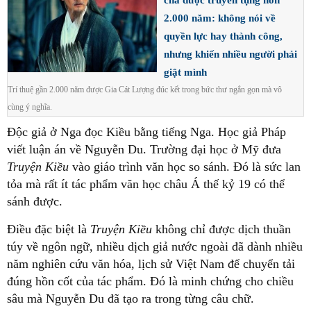
2.000 năm: không nói về
quyền lực hay thành công,
nhưng khiến nhiều người phải
giật mình
Trí thuệ gần 2.000 năm được Gia Cát Lượng đúc kết trong bức thư ngắn gọn mà vô
cùng ý nghĩa.
Độc giả ở Nga đọc Kiều bằng tiếng Nga. Học giả Pháp
viết luận án về Nguyễn Du. Trường đại học ở Mỹ đưa
Truyện Kiều
vào giáo trình văn học so sánh. Đó là sức lan
tỏa mà rất ít tác phẩm văn học châu Á thế kỷ 19 có thể
sánh được.
Điều đặc biệt là
Truyện Kiều
không chỉ được dịch thuần
túy về ngôn ngữ, nhiều dịch giả nước ngoài đã dành nhiều
năm nghiên cứu văn hóa, lịch sử Việt Nam để chuyển tải
đúng hồn cốt của tác phẩm. Đó là minh chứng cho chiều
sâu mà Nguyễn Du đã tạo ra trong từng câu chữ.