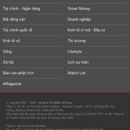
Tài chính - Ngân hàng
Smart Money
Bất động sản
Doanh nghiệp
Tài chính quốc tế
Kinh tế vĩ mô - Đầu tư
Kinh tế số
Thị trường
Sống
Lifestyle
Xã hội
Lịch sự kiện
Báo cáo phân tích
Watch List
eMagazine
© Copyright 2007 - 2026 -
Công ty Cổ phần VCCorp.
Tầng 17, 19, 20, 21 Toà nhà Center Building - Hapulico Complex, Số 01, phố Nguyễn Huy
Tưởng, phường Thanh Xuân, thành phố Hà Nội
Giấy phép thiết lập trang thông tin điện tử tổng hợp trên mạng số 2216/GP-TTĐT do Sở Thông tin
và Truyền thông Hà Nội cấp ngày 10 tháng 4 năm 2019.
Tầng 21, tòa nhà Center Building.
Địa chỉ: Số 01, phố Nguyễn Huy Tưởng, phường Thanh Xuân, thành phố Hà Nội