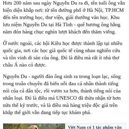
Hơn 200 năm sau ngày Nguyễn Du ra đi, tên tuổi ông vẫn
hiện diện khắp nơi: từ tên đường phố ở Hà Nội, TP.HCM
đến tên trường học, thư viện, giải thưởng văn học. Khu
lưu niệm Nguyễn Du tại Hà Tĩnh - quê hương ông hằng
năm đón hàng chục nghìn lượt khách đến thăm viếng.
Ở nước ngoài, các hội Kiều học được thành lập tại nhiều
quốc gia, nơi các học giả quốc tế cùng nhau nghiên cứu
và tôn vinh di sản của ông. Đó là điều mà rất ít nhà thơ
châu Á nào có được.
Nguyễn Du - người đàn ông sinh ra trong loạn lạc, sống
trong truân chuyên đã biến nỗi đau cá nhân thành tiếng
nói của cả dân tộc, rồi vươn xa hơn, thành tiếng nói của
nhân loại. Đó là điều mà UNESCO đã thừa nhận từ hơn
nửa thế kỷ trước, và là điều mà hàng triệu độc giả trên
khắp thế giới vẫn đang tiếp tục khám phá.
Việt Nam có 1 tác phẩm văn