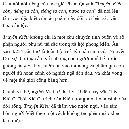
Câu nói nổi tiếng của học giả Phạm Quỳnh
"Truyện Kiều
còn, tiếng ta còn; tiếng ta còn, nước ta còn"
đã nói lên
tầm vóc đặc biệt của tác phẩm này đối với bản sắc văn
hóa dân tộc.
Truyện Kiều
không chỉ là một câu chuyện tình buồn về số
phận người phụ nữ tài sắc trong xã hội phong kiến. Ẩn
sau 3.254 câu thơ là toàn bộ triết lý nhân sinh của Nguyễn
Du: sự thương cảm với những con người nhỏ bé trước
guồng máy xã hội, niềm tin vào tài năng và phẩm giá con
người dù hoàn cảnh có nghiệt ngã đến đâu, và khát vọng
về một thế giới công bằng hơn.
Chính vì thế, người Việt từ thế kỷ 19 đến nay vẫn "lẩy
Kiều", "bói Kiều", trích dẫn Kiều trong mọi hoàn cảnh của
đời sống.
Truyện Kiều
đã thấm vào ngôn ngữ, vào tâm
hồn người Việt theo một cách không tác phẩm nào khác
làm được.