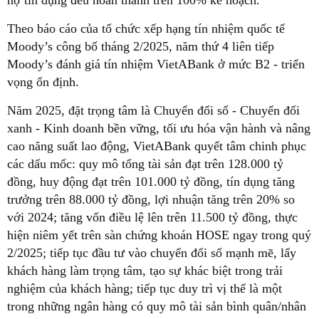
nợ tín dụng đều hoàn thành trên 100% kế hoạch.
Theo báo cáo của tổ chức xếp hạng tín nhiệm quốc tế
Moody’s công bố tháng 2/2025, năm thứ 4 liên tiếp
Moody’s đánh giá tín nhiệm VietABank ở mức B2 - triển
vọng ổn định.
Năm 2025, đặt trọng tâm là Chuyển đổi số - Chuyển đổi
xanh - Kinh doanh bền vững, tối ưu hóa vận hành và nâng
cao năng suất lao động, VietABank quyết tâm chinh phục
các dấu mốc: quy mô tổng tài sản đạt trên 128.000 tỷ
đồng, huy động đạt trên 101.000 tỷ đồng, tín dụng tăng
trưởng trên 88.000 tỷ đồng, lợi nhuận tăng trên 20% so
với 2024; tăng vốn điều lệ lên trên 11.500 tỷ đồng, thực
hiện niêm yết trên sàn chứng khoán HOSE ngay trong quý
2/2025; tiếp tục đầu tư vào chuyển đổi số mạnh mẽ, lấy
khách hàng làm trọng tâm, tạo sự khác biệt trong trải
nghiệm của khách hàng; tiếp tục duy trì vị thế là một
trong những ngân hàng có quy mô tài sản bình quân/nhân