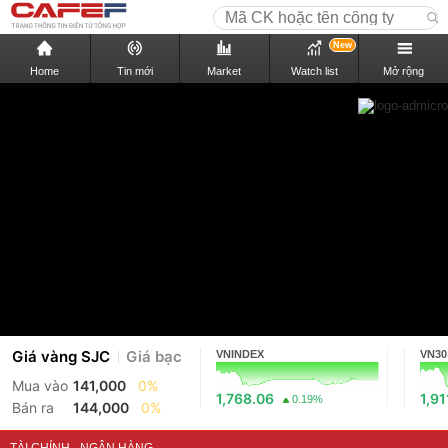
New
Home
Tin mới
Market
Watch list
Mở rộng
Giá vàng SJC
Giá bạc
VNINDEX
VN30
Mua vào
141,000
0%
1,768.06
1,91
0.19%
Bán ra
144,000
0%