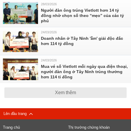
28/03/2026
Người đàn ông trúng Vietlott hơn 14 tỷ
đồng nhờ chọn số theo “mẹo” của các tỷ
phú
24/03/2026
Doanh nhân ở Tây Ninh 'ẵm' giải độc đắc
hơn 114 tỷ đồng
24/03/2026
Mua vé số Vietlott mỗi ngày qua điện thoại,
người đàn ông ở Tây Ninh trúng thưởng
hơn 114 tỉ đồng
Xem thêm
Lên đầu trang
Trang chủ
Thị trường chứng khoán