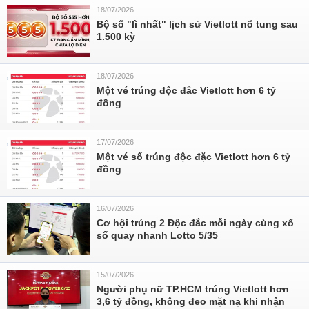
18/07/2026
Bộ số "lì nhất" lịch sử Vietlott nổ tung sau
1.500 kỳ
18/07/2026
Một vé trúng độc đắc Vietlott hơn 6 tỷ
đồng
17/07/2026
Một vé số trúng độc đặc Vietlott hơn 6 tỷ
đồng
16/07/2026
Cơ hội trúng 2 Độc đắc mỗi ngày cùng xổ
số quay nhanh Lotto 5/35
15/07/2026
Người phụ nữ TP.HCM trúng Vietlott hơn
3,6 tỷ đồng, không đeo mặt nạ khi nhận