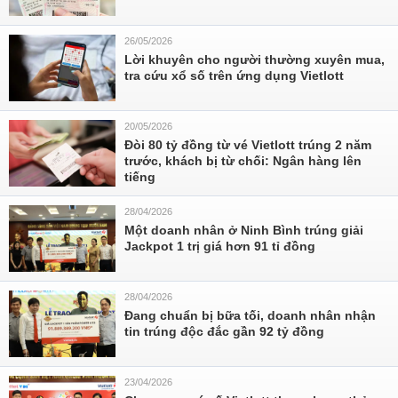
26/05/2026
Lời khuyên cho người thường xuyên mua,
tra cứu xổ số trên ứng dụng Vietlott
20/05/2026
Đòi 80 tỷ đồng từ vé Vietlott trúng 2 năm
trước, khách bị từ chối: Ngân hàng lên
tiếng
28/04/2026
Một doanh nhân ở Ninh Bình trúng giải
Jackpot 1 trị giá hơn 91 tỉ đồng
28/04/2026
Đang chuẩn bị bữa tối, doanh nhân nhận
tin trúng độc đắc gần 92 tỷ đồng
23/04/2026