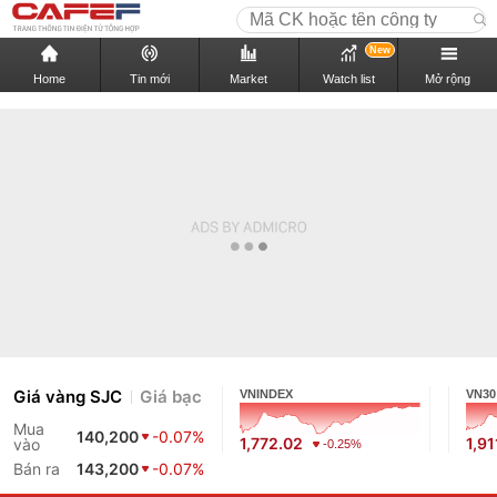
New
Home
Tin mới
Market
Watch list
Mở rộng
Giá vàng SJC
Giá bạc
VNINDEX
VN30
Mua
140,200
-0.07%
1,772.02
1,91
vào
-0.25%
Bán ra
143,200
-0.07%