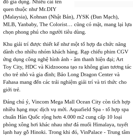
đồ gia dụng. Nhiều cái tên
quen thuộc như Mr.DIY
(Malaysia), Kohnan (Nhật Bản), JYSK (Đan Mạch),
MLB, Yanbaby, The Colorist… cũng có mặt, mang lại lựa
chọn phong phú cho người tiêu dùng.
Khu giải trí được thiết kế như một tổ hợp đa chức năng
dành cho nhiều nhóm khách hàng. Rạp chiếu phim CGV
ứng dụng công nghệ hình ảnh - âm thanh hiện đại; Art
Toy City, HDC và Kidzooona tạo ra không gian tương tác
cho trẻ nhỏ và gia đình; Bảo Long Dragon Center và
Fahasa mang đến các trải nghiệm giải trí và tri thức cho
giới trẻ.
Đáng chú ý, Vincom Mega Mall Ocean City còn tích hợp
nhiều hạng mục dịch vụ mới. Aquafield Spa - tổ hợp spa
chuẩn Hàn Quốc rộng hơn 4.000 m2 cung cấp 10 loại
phòng xông hơi khác nhau như đá muối Himalaya, tuyết
lạnh hay gỗ Hinoki. Trong khi đó, VinPalace - Trung tâm