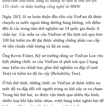
kiện/cụm linh kiện, tăng số lượng xe đưa đi thử lên tới
155 chiếc và thừa hưởng công nghệ từ BMW.
Ngày 20/3, lô xe hoàn thiện đầu tiên của VinFast đã được
chuyển ra nước ngoài bằng đường hàng không, với điểm
đến là các trung tâm thử nghiệm tại 14 quốc gia thuộc 4
châu lục. Các mẫu xe của VinFast sẽ lần lượt trải qua hơn
100 bài kiểm tra để đạt được những chứng nhận cao cấp
về tiêu chuẩn chất lượng và độ an toàn.
Ông Kevin Fisher, Kỹ sư trưởng dòng xe VinFast Lux cho
biết những chiếc xe của VinFast sẽ phải trải qua 2 hạng
mục kiểm tra chính bao gồm thử nghiệm va đập (Crash
Test) và kiểm tra độ tin cậy (Reliability Test).
Ở bài thứ nhất, những chiếc xe VinFast sẽ được kiểm tra
mức độ va đập đối với người trong xe khi xảy ra va chạm.
Trong bài thứ hai, xe được vận hành qua nhiều địa hình,
nhiều loại khí hậu khác nhau, vượt hàng trăm nghìn km để