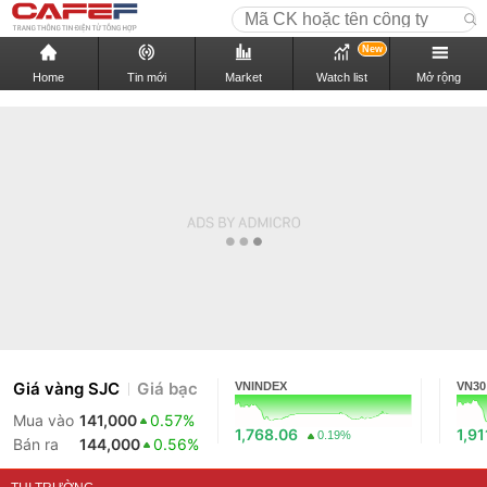
New
Home
Tin mới
Market
Watch list
Mở rộng
Giá vàng SJC
Giá bạc
VNINDEX
VN30
Mua vào
141,000
0.57%
1,768.06
1,91
0.19%
Bán ra
144,000
0.56%