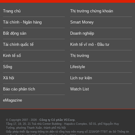
Trang chủ
Thị trường chứng khoán
Tài chính - Ngân hàng
Smart Money
Bất động sản
Doanh nghiệp
Tài chính quốc tế
Kinh tế vĩ mô - Đầu tư
Kinh tế số
Thị trường
Sống
Lifestyle
Xã hội
Lịch sự kiện
Báo cáo phân tích
Watch List
eMagazine
© Copyright 2007 - 2026 -
Công ty Cổ phần VCCorp.
Tầng 17, 19, 20, 21 Toà nhà Center Building - Hapulico Complex, Số 01, phố Nguyễn Huy
Tưởng, phường Thanh Xuân, thành phố Hà Nội
Giấy phép thiết lập trang thông tin điện tử tổng hợp trên mạng số 2216/GP-TTĐT do Sở Thông tin