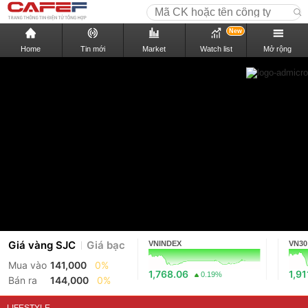
New
Home
Tin mới
Market
Watch list
Mở rộng
Giá vàng SJC
Giá bạc
VNINDEX
VN30
Mua vào
141,000
0%
1,768.06
1,91
0.19%
Bán ra
144,000
0%