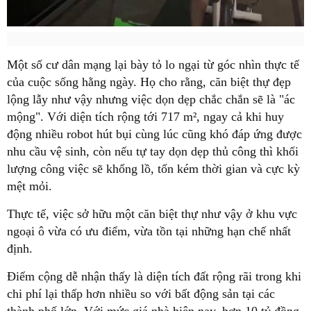
Một số cư dân mạng lại bày tỏ lo ngại từ góc nhìn thực tế
của cuộc sống hằng ngày. Họ cho rằng, căn biệt thự đẹp
lộng lẫy như vậy nhưng việc dọn dẹp chắc chắn sẽ là "ác
mộng". Với diện tích rộng tới 717 m², ngay cả khi huy
động nhiều robot hút bụi cùng lúc cũng khó đáp ứng được
nhu cầu vệ sinh, còn nếu tự tay dọn dẹp thủ công thì khối
lượng công việc sẽ khổng lồ, tốn kém thời gian và cực kỳ
mệt mỏi.
Thực tế, việc sở hữu một căn biệt thự như vậy ở khu vực
ngoại ô vừa có ưu điểm, vừa tồn tại những hạn chế nhất
định.
Điểm cộng dễ nhận thấy là diện tích đất rộng rãi trong khi
chi phí lại thấp hơn nhiều so với bất động sản tại các
thành phố lớn. Với mức giá nhà hiện nay, hơn 10 tỷ đồng