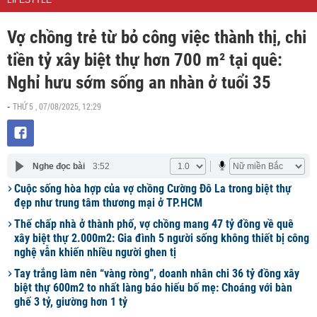
LIFESTYLE
Vợ chồng trẻ từ bỏ công việc thành thị, chi
tiền tỷ xây biệt thự hơn 700 m² tại quê:
Nghỉ hưu sớm sống an nhàn ở tuổi 35
THỨ 5 , 07/08/2025, 12:29
-
Nghe đọc bài
3:52
Cuộc sống hòa hợp của vợ chồng Cường Đô La trong biệt thự
đẹp như trung tâm thương mại ở TP.HCM
Thế chấp nhà ở thành phố, vợ chồng mang 47 tỷ đồng về quê
xây biệt thự 2.000m2: Gia đình 5 người sống không thiết bị công
nghệ vẫn khiến nhiều người ghen tị
Tay trắng làm nên “vàng ròng”, doanh nhân chi 36 tỷ đồng xây
biệt thự 600m2 to nhất làng báo hiếu bố mẹ: Choáng với bàn
ghế 3 tỷ, giường hơn 1 tỷ