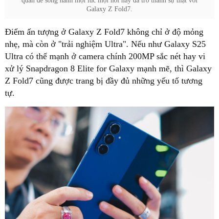
quần để song hành mọi lúc mọi nơi nay đã trở thành sự thật với
Galaxy Z Fold7.
Điểm ấn tượng ở Galaxy Z Fold7 không chỉ ở độ mỏng
nhẹ, mà còn ở "trải nghiệm Ultra". Nếu như Galaxy S25
Ultra có thế mạnh ở camera chính 200MP sắc nét hay vi
xử lý Snapdragon 8 Elite for Galaxy mạnh mẽ, thì Galaxy
Z Fold7 cũng được trang bị đầy đủ những yếu tố tương
tự.