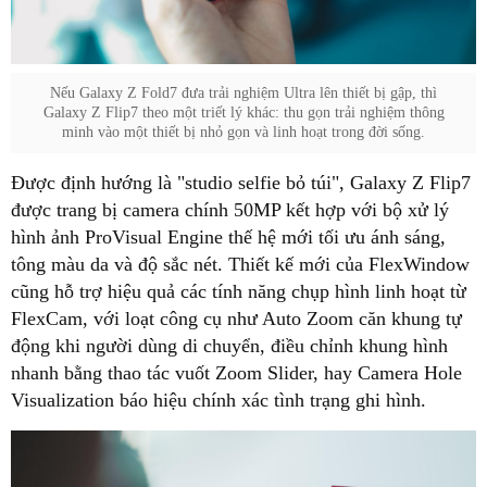
Nếu Galaxy Z Fold7 đưa trải nghiệm Ultra lên thiết bị gập, thì
Galaxy Z Flip7 theo một triết lý khác: thu gọn trải nghiệm thông
minh vào một thiết bị nhỏ gọn và linh hoạt trong đời sống.
Được định hướng là "studio selfie bỏ túi", Galaxy Z Flip7
được trang bị camera chính 50MP kết hợp với bộ xử lý
hình ảnh ProVisual Engine thế hệ mới tối ưu ánh sáng,
tông màu da và độ sắc nét. Thiết kế mới của FlexWindow
cũng hỗ trợ hiệu quả các tính năng chụp hình linh hoạt từ
FlexCam, với loạt công cụ như Auto Zoom căn khung tự
động khi người dùng di chuyển, điều chỉnh khung hình
nhanh bằng thao tác vuốt Zoom Slider, hay Camera Hole
Visualization báo hiệu chính xác tình trạng ghi hình.