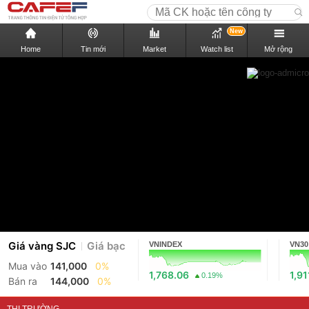
New
Home
Tin mới
Market
Watch list
Mở rộng
Giá vàng SJC
Giá bạc
VNINDEX
VN30
Mua vào
141,000
0%
1,768.06
1,91
0.19%
Bán ra
144,000
0%