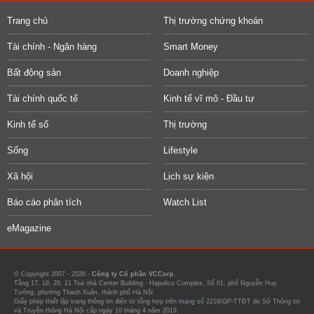
Trang chủ
Thị trường chứng khoán
Tài chính - Ngân hàng
Smart Money
Bất động sản
Doanh nghiệp
Tài chính quốc tế
Kinh tế vĩ mô - Đầu tư
Kinh tế số
Thị trường
Sống
Lifestyle
Xã hội
Lịch sự kiện
Báo cáo phân tích
Watch List
eMagazine
© Copyright 2007 - 2026 -
Công ty Cổ phần VCCorp.
Tầng 17, 19, 20, 21 Toà nhà Center Building - Hapulico Complex, Số 01, phố Nguyễn Huy
Tưởng, phường Thanh Xuân, thành phố Hà Nội
Giấy phép thiết lập trang thông tin điện tử tổng hợp trên mạng số 2216/GP-TTĐT do Sở Thông tin
và Truyền thông Hà Nội cấp ngày 10 tháng 4 năm 2019.