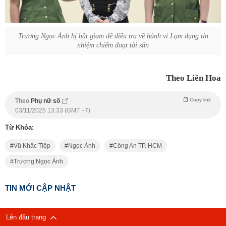
Trương Ngọc Ánh bị bắt giam để điều tra về hành vi Lạm dụng tín
nhiệm chiếm đoạt tài sản
Theo Liên Hoa
Copy link
Theo
Phụ nữ số
03/11/2025 13:33 (GMT +7)
Từ Khóa:
Vũ Khắc Tiệp
Ngọc Ánh
Công An TP. HCM
Trương Ngọc Ánh
TIN MỚI CẬP NHẬT
Lên đầu trang