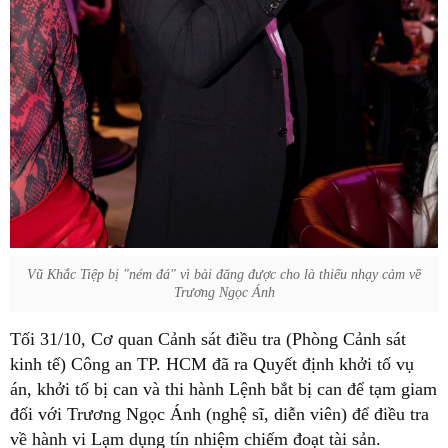
Vũ Khắc Tiệp bị "ném đá" vì bài đăng được cho là thiếu nhạy cảm về
Trương Ngọc Ánh
Tối 31/10, Cơ quan Cảnh sát điều tra (Phòng Cảnh sát
kinh tế) Công an TP. HCM đã ra Quyết định khởi tố vụ
án, khởi tố bị can và thi hành Lệnh bắt bị can để tạm giam
đối với Trương Ngọc Ánh (nghệ sĩ, diễn viên) để điều tra
về hành vi Lạm dụng tín nhiệm chiếm đoạt tài sản.