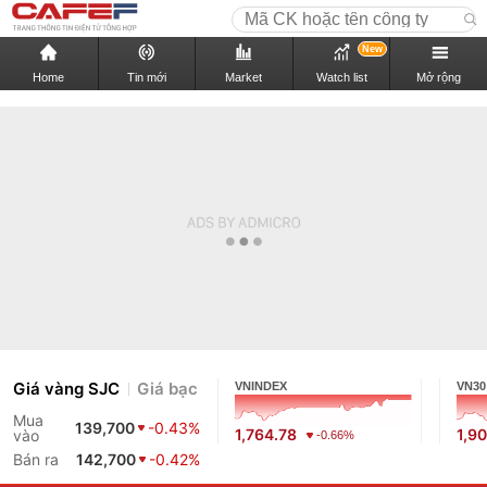
New
Home
Tin mới
Market
Watch list
Mở rộng
Giá vàng SJC
Giá bạc
VNINDEX
VN30
Mua
139,700
-0.43%
1,764.78
1,9
vào
-0.66%
Bán ra
142,700
-0.42%