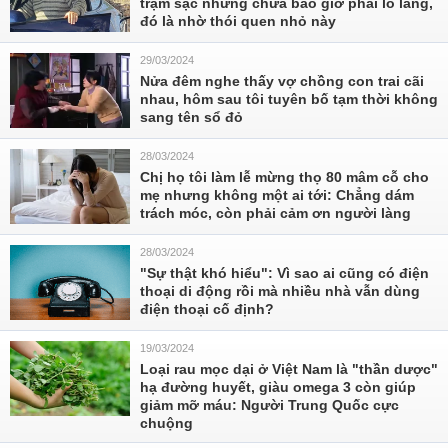
trạm sạc nhưng chưa bao giờ phải lo lắng,
đó là nhờ thói quen nhỏ này
29/03/2024
Nửa đêm nghe thấy vợ chồng con trai cãi
nhau, hôm sau tôi tuyên bố tạm thời không
sang tên sổ đỏ
28/03/2024
Chị họ tôi làm lễ mừng thọ 80 mâm cỗ cho
mẹ nhưng không một ai tới: Chẳng dám
trách móc, còn phải cảm ơn người làng
28/03/2024
"Sự thật khó hiểu": Vì sao ai cũng có điện
thoại di động rồi mà nhiều nhà vẫn dùng
điện thoại cố định?
19/03/2024
Loại rau mọc dại ở Việt Nam là "thần dược"
hạ đường huyết, giàu omega 3 còn giúp
giảm mỡ máu: Người Trung Quốc cực
chuộng