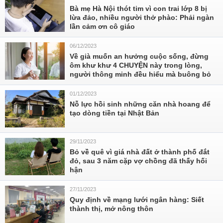
Bà mẹ Hà Nội thót tim vì con trai lớp 8 bị
lừa đảo, nhiều người thở phào: Phải ngàn
lần cảm ơn cô giáo
06/12/2023
Về già muốn an hưởng cuộc sống, đừng
ôm khư khư 4 CHUYỆN này trong lòng,
người thông minh đều hiểu mà buông bỏ
01/12/2023
Nỗ lực hồi sinh những căn nhà hoang để
tạo dòng tiền tại Nhật Bản
29/11/2023
Bỏ về quê vì giá nhà đất ở thành phố đắt
đỏ, sau 3 năm cặp vợ chồng đã thấy hối
hận
27/11/2023
Quy định về mạng lưới ngân hàng: Siết
thành thị, mở nông thôn