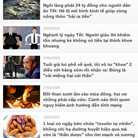
Ngôi làng phát 24 tỷ đồng cho người dân
ăn Tết: Hé lộ mô hình kinh tế giúp vùng
nông thôn “hái ra tiền”
28/01/2024
Nghịch lý ngày Tết: Người giàu thì khiêm
tốn nhưng kẻ không có tiền lại thích khoe
khoang
27/01/2024
Tuổi già bỏ phố về quê, tôi vô tư "khoe" 2
điều với hàng xóm rồi nhận ra: Đúng là
"cái miệng hại cái thân"
27/01/2024
Đốt than sưởi ấm vào mùa đông, hai vợ
chồng phải cấp cứu: Cảnh cáo thói quen
nguy hiểm ảnh hưởng đến tính mạng
19/01/2024
1 loại củ ngậy béo chứa “insulin tự nhiên”,
không chỉ hạ đường huyết hiệu quả mà
còn là “thần dược” cho tim mạch và xương