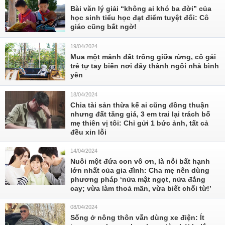
Bài văn lý giải “không ai khó ba đời” của
học sinh tiểu học đạt điểm tuyệt đối: Cô
giáo cũng bất ngờ!
19/04/2024
Mua một mảnh đất trống giữa rừng, cô gái
trẻ tự tay biến nơi đây thành ngôi nhà bình
yên
18/04/2024
Chia tài sản thừa kế ai cũng đồng thuận
nhưng đất tăng giá, 3 em trai lại trách bố
mẹ thiên vị tôi: Chỉ gửi 1 bức ảnh, tất cả
đều xin lỗi
14/04/2024
Nuôi một đứa con vô ơn, là nỗi bất hạnh
lớn nhất của gia đình: Cha mẹ nên dùng
phương pháp ‘nửa mật ngọt, nửa đắng
cay; vừa làm thoả mãn, vừa biết chối từ!’
08/04/2024
Sống ở nông thôn vẫn dùng xe điện: Ít