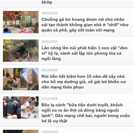
khớp
08/01/2024
Chuồng gà bỏ hoang được nữ chủ nhân
cải tạo thành không gian nhà ở ''chill'' như
quán cà phê, gây sốt toàn cõi mạng
02/01/2024
Lão nông lên núi phát hiện 1 con vật "đen
sì" kỳ lạ, cảnh sát lập tức phong tỏa cả
ngôi làng
29/12/2023
Rút tiền tiết kiệm hơn 15 năm để xây nhà
cho bố mẹ dưỡng già, cô gái trẻ khiến cư
dân mạng thán phục
17/12/2023
Độc lạ cảnh "bữa tiệc dưới tuyết, khách
ngồi co ro ăn thịt cá đóng băng nguội
lạnh": Dân mạng chê bai, người trong cuộc
hé lộ sự thật
12/12/2023