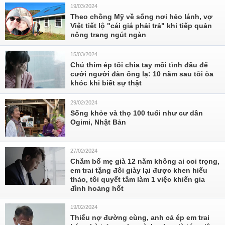
19/03/2024
Theo chồng Mỹ về sống nơi hẻo lánh, vợ
Việt tiết lộ "cái giá phải trả" khi tiếp quản
nông trang ngút ngàn
15/03/2024
Chú thím ép tôi chia tay mối tình đầu để
cưới người đàn ông lạ: 10 năm sau tôi òa
khóc khi biết sự thật
29/02/2024
Sống khỏe và thọ 100 tuổi như cư dân
Ogimi, Nhật Bản
27/02/2024
Chăm bố mẹ già 12 năm không ai coi trọng,
em trai tặng đôi giày lại được khen hiếu
thảo, tôi quyết tâm làm 1 việc khiến gia
đình hoảng hốt
19/02/2024
Thiếu nợ đường cùng, anh cả ép em trai