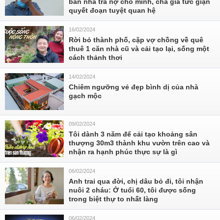
bán nhà trả nợ cho mình, cha già tức giận
quyết đoạn tuyệt quan hệ
16/02/2024
Rời bỏ thành phố, cặp vợ chồng về quê
thuê 1 căn nhà cũ và cải tạo lại, sống một
cách thảnh thơi
14/02/2024
Chiêm ngưỡng vẻ đẹp bình dị của nhà
gạch mộc
09/02/2024
Tôi dành 3 năm để cải tạo khoảng sân
thượng 30m3 thành khu vườn trên cao và
nhận ra hạnh phúc thực sự là gì
06/02/2024
Anh trai qua đời, chị dâu bỏ đi, tôi nhận
nuôi 2 cháu: Ở tuổi 60, tôi được sống
trong biệt thự to nhất làng
06/02/2024