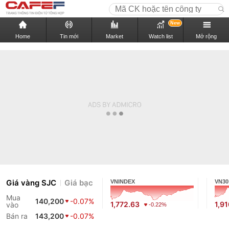
New
Home
Tin mới
Market
Watch list
Mở rộng
Giá vàng SJC
Giá bạc
VNINDEX
VN30
Mua
140,200
-0.07%
1,772.63
1,91
vào
-0.22%
Bán ra
143,200
-0.07%