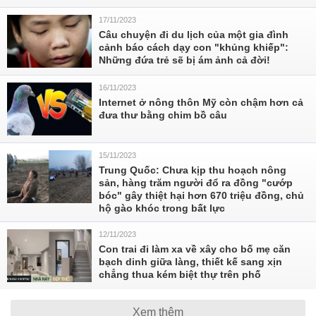
17/11/2023
Câu chuyện đi du lịch của một gia đình
cảnh báo cách dạy con "khủng khiếp":
Những đứa trẻ sẽ bị ám ảnh cả đời!
16/11/2023
Internet ở nông thôn Mỹ còn chậm hơn cả
đưa thư bằng chim bồ câu
15/11/2023
Trung Quốc: Chưa kịp thu hoạch nông
sản, hàng trăm người đổ ra đồng "cướp
bóc" gây thiệt hại hơn 670 triệu đồng, chủ
hộ gào khóc trong bất lực
12/11/2023
Con trai đi làm xa về xây cho bố mẹ căn
bạch dinh giữa làng, thiết kế sang xịn
chẳng thua kém biệt thự trên phố
Xem thêm