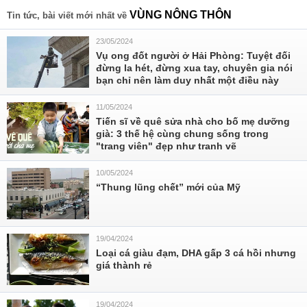
VÙNG NÔNG THÔN
Tin tức, bài viết mới nhất về
23/05/2024
Vụ ong đốt người ở Hải Phòng: Tuyệt đối
đừng la hét, đừng xua tay, chuyên gia nói
bạn chỉ nên làm duy nhất một điều này
11/05/2024
Tiến sĩ về quê sửa nhà cho bố mẹ dưỡng
già: 3 thế hệ cùng chung sống trong
"trang viên" đẹp như tranh vẽ
10/05/2024
“Thung lũng chết” mới của Mỹ
19/04/2024
Loại cá giàu đạm, DHA gấp 3 cá hồi nhưng
giá thành rẻ
19/04/2024