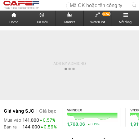
New
Home
Tin mới
Market
Watch list
Mở rộng
Giá vàng SJC
Giá bạc
VNINDEX
VN30
Mua vào
141,000
0.57%
1,768.06
1,91
0.19%
Bán ra
144,000
0.56%