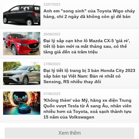
12/07/2023
Anh em "song sinh" của Toyota Wigo cháy
hàng, chỉ 2 ngày đã không còn gì để bán
26/06/2023
Đại lý sắp cạn kho lô Mazda CX-5 'giá rẻ',
tiết lộ bản mới ra mắt tháng sau, có thể
tăng giá đến cả trăm triệu
17/06/2023
Đại lý tiết lộ trang bị 3 bản Honda City 2023
sắp bán tại Việt Nam: Bản rẻ nhất có
Sensing, RS nhiều thay đổi
07/06/2023
'Không thèm' vào Mỹ, hãng xe điện Trung
Quốc vượt Tesla từ Á sang Âu, nhân viên
nhiều hơn cả Toyota, xoá sạch thành tựu
15 năm của Volkswagen
Xem thêm