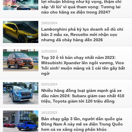
lợi nhuận không như kỳ vọng, thậm chí
sắp ‘đi lùi’ vì quá tham vọng: Tương lai
nào cho hãng xe điện trong 2024?
19/01/2024
Lamborghini phá kỷ lục doanh số dù chỉ
bán 2 mẫu xe, Revuelto mới nhận cọc
nhưng đã cháy hàng đến 2026
11/01/2024
Top 10 ô tô bán chạy nhất năm 2023:
Mitsubishi Xpander lên ngôi vương, Vios
'hồi sinh' muộn màng và 1 cái tên gây bất
ngờ
02/01/2024
Nhiều hãng đồng loạt giảm mạnh giá xe
đầu năm 2024: Subaru giảm cao nhất 410
triệu, Toyota giảm tới 120 triệu đồng
16/12/2023
Bán chạy gấp 3 lần, người dân quốc gia
Đông Nam Á này mê xe điện Trung Quốc
hơn cả xe xăng cùng phân khúc