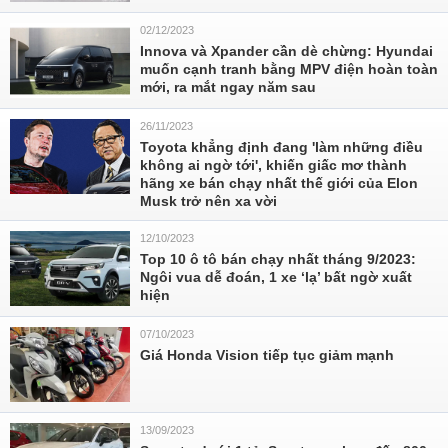
02/12/2023
Innova và Xpander cần dè chừng: Hyundai
muốn cạnh tranh bằng MPV điện hoàn toàn
mới, ra mắt ngay năm sau
26/11/2023
Toyota khẳng định đang 'làm những điều
không ai ngờ tới', khiến giấc mơ thành
hãng xe bán chạy nhất thế giới của Elon
Musk trở nên xa vời
12/10/2023
Top 10 ô tô bán chạy nhất tháng 9/2023:
Ngôi vua dễ đoán, 1 xe ‘lạ’ bất ngờ xuất
hiện
07/10/2023
Giá Honda Vision tiếp tục giảm mạnh
13/09/2023