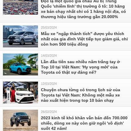
Độc lạ một quốc gia châu Âu bị Trung
Quốc 'chiếm lĩnh' thị trường ô tô: 10 hãng
xe bán chạy nhất chỉ có 1 hãng nội địa, có
thương hiệu tăng trưởng gần 20.000%
25/03/2024
Mẫu xe "ngập thành tích" được yêu thích
nhất của gia đình Việt tiếp tục giảm giá, chỉ
còn hơn 500 triệu đồng
14/03/2024
Lần đầu tiên sau nhiều năm trắng tay ở
Top 10 tại Việt Nam: 'Hy vọng mới' của
Toyota có thật sự đáng nể?
12/03/2024
Chuyện chưa từng có trong lịch sử của
Toyota tại Việt Nam: Không một mẫu xe
nào xuất hiện trong top 10 bán chạy
26/02/2024
2023 kinh tế khó khăn vẫn bán đến 700.000
chiếc, dòng xe này còn giữ ngôi 'vô địch'
suốt 42 năm!