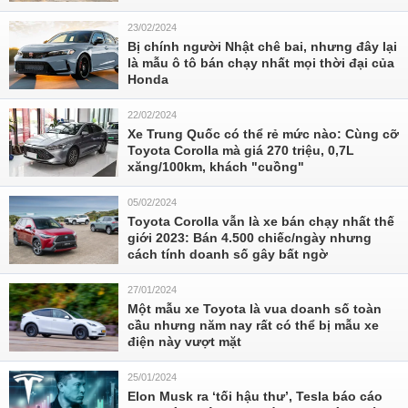
23/02/2024
Bị chính người Nhật chê bai, nhưng đây lại
là mẫu ô tô bán chạy nhất mọi thời đại của
Honda
22/02/2024
Xe Trung Quốc có thể rẻ mức nào: Cùng cỡ
Toyota Corolla mà giá 270 triệu, 0,7L
xăng/100km, khách "cuồng"
05/02/2024
Toyota Corolla vẫn là xe bán chạy nhất thế
giới 2023: Bán 4.500 chiếc/ngày nhưng
cách tính doanh số gây bất ngờ
27/01/2024
Một mẫu xe Toyota là vua doanh số toàn
cầu nhưng năm nay rất có thể bị mẫu xe
điện này vượt mặt
25/01/2024
Elon Musk ra ‘tối hậu thư’, Tesla báo cáo