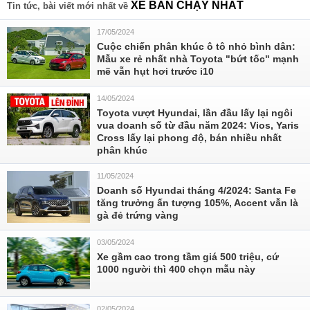
XE BÁN CHẠY NHẤT
Tin tức, bài viết mới nhất về
17/05/2024
Cuộc chiến phân khúc ô tô nhỏ bình dân:
Mẫu xe rẻ nhất nhà Toyota "bứt tốc" mạnh
mẽ vẫn hụt hơi trước i10
14/05/2024
Toyota vượt Hyundai, lần đầu lấy lại ngôi
vua doanh số từ đầu năm 2024: Vios, Yaris
Cross lấy lại phong độ, bán nhiều nhất
phân khúc
11/05/2024
Doanh số Hyundai tháng 4/2024: Santa Fe
tăng trưởng ấn tượng 105%, Accent vẫn là
gà đẻ trứng vàng
03/05/2024
Xe gầm cao trong tầm giá 500 triệu, cứ
1000 người thì 400 chọn mẫu này
02/05/2024