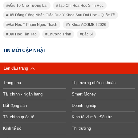
Đầu Tư Cho Tương Lai
Tạp Chí Hoá Học Sinh Học
Hội Đồng Công Nhận Giáo Dục Y Khoa Sau Đại Học – Quốc Tế
Đại Học Y Phạm Ngọc Thạch
Y Khoa ACGME-I 2026
Đại Học Tân Tạo
Chương Trình
Bác Sĩ
TIN MỚI CẬP NHẬT
Lên đầu trang
Trang chủ
Thị trường chứng khoán
Tài chính - Ngân hàng
Smart Money
Bất động sản
Doanh nghiệp
Tài chính quốc tế
Kinh tế vĩ mô - Đầu tư
Kinh tế số
Thị trường