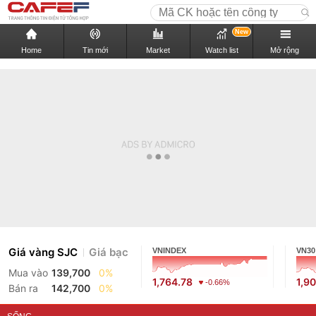
New
Home
Tin mới
Market
Watch list
Mở rộng
Giá vàng SJC
Giá bạc
VNINDEX
VN30
Mua vào
139,700
0%
1,764.78
1,9
-0.66%
Bán ra
142,700
0%