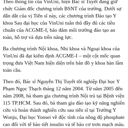
Theo thông tin của VinUni, hiện Bác sĩ Tuyết đang giữ
chức Giám đốc chương trình BSNT của trường. Dưới sự
dẫn dắt của vị Tiến sĩ này, các chương trình Đào tạo Y
khoa Sau đại học của VinUni tuân thủ đầy đủ các tiêu
chuẩn của ACGME-I, bảo đảm môi trường đào tạo an
toàn, hỗ trợ và dựa trên năng lực.
Ba chương trình Nội khoa, Nhi khoa và Ngoại khoa của
VinUni đã đạt kiểm định ACGME-I – một cột mốc quan
trọng đưa Việt Nam hiện diện trên bản đồ y khoa hàn lâm
toàn cầu.
Theo đó, Bác sĩ Nguyễn Thị Tuyết tốt nghiệp Đại học Y
Phạm Ngọc Thạch tháng 12 năm 2004. Từ năm 2005 đến
năm 2008, bà tham gia chương trình Nội trú tại Bệnh viện
115 TP.HCM. Sau đó, bà tham gia đào tạo kỹ năng nghiên
cứu và hoàn thành nghiên cứu sau tiến sĩ tại Trường Y
Wonju, Đại học Yonsei về độc tính của nồng độ phosphate
cao đối với tế bào tiết insulin và tế bào cơ trơn mạch máu.