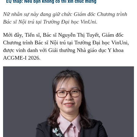
EQ thấp: Nếu bạn không có thì xin chúc mừng
Nữ nhân sự này đang giữ chức Giám đốc Chương trình
Bác sĩ Nội trú tại Trường Đại học VinUni.
Mới đây, Tiến sĩ, Bác sĩ Nguyễn Thị Tuyết, Giám đốc
Chương trình Bác sĩ Nội trú tại Trường Đại học VinUni,
được vinh danh với Giải thưởng Nhà giáo dục Y khoa
ACGME-I 2026.