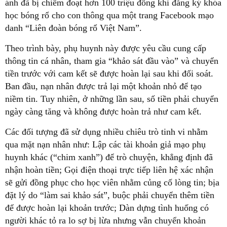
ánh đã bị chiếm đoạt hơn 100 triệu đồng khi đăng ký khóa
học bóng rổ cho con thông qua một trang Facebook mạo
danh “Liên đoàn bóng rổ Việt Nam”.
Theo trình bày, phụ huynh này được yêu cầu cung cấp
thông tin cá nhân, tham gia “khảo sát đầu vào” và chuyển
tiền trước với cam kết sẽ được hoàn lại sau khi đối soát.
Ban đầu, nạn nhân được trả lại một khoản nhỏ để tạo
niềm tin. Tuy nhiên, ở những lần sau, số tiền phải chuyển
ngày càng tăng và không được hoàn trả như cam kết.
Các đối tượng đã sử dụng nhiều chiêu trò tinh vi nhằm
qua mặt nạn nhân như: Lập các tài khoản giả mạo phụ
huynh khác (“chim xanh”) để trò chuyện, khẳng định đã
nhận hoàn tiền; Gọi điện thoại trực tiếp liên hệ xác nhận
sẽ gửi đồng phục cho học viên nhằm củng cố lòng tin; bịa
đặt lý do “làm sai khảo sát”, buộc phải chuyển thêm tiền
để được hoàn lại khoản trước; Dàn dựng tình huống có
người khác tỏ ra lo sợ bị lừa nhưng vẫn chuyển khoản