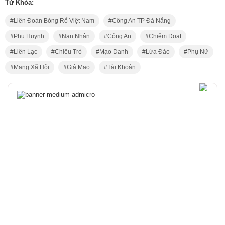
Từ Khóa:
Liên Đoàn Bóng Rổ Việt Nam
Công An TP Đà Nẵng
Phụ Huynh
Nạn Nhân
Công An
Chiếm Đoạt
Liên Lạc
Chiêu Trò
Mạo Danh
Lừa Đảo
Phụ Nữ
Mạng Xã Hội
Giả Mạo
Tài Khoản