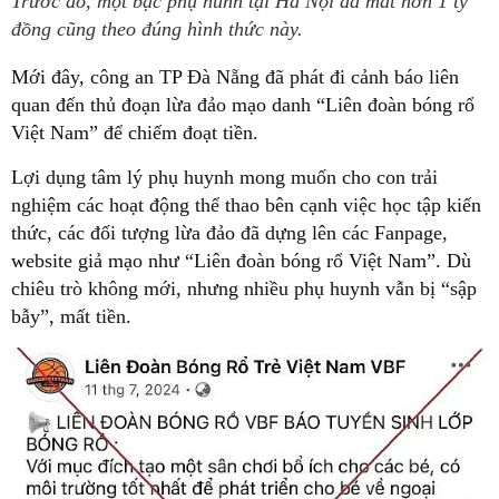
Trước đó, một bậc phụ hunh tại Hà Nội đã mất hơn 1 tỷ
đồng cũng theo đúng hình thức này.
Mới đây, công an TP Đà Nẵng đã phát đi cảnh báo liên
quan đến thủ đoạn lừa đảo mạo danh “Liên đoàn bóng rổ
Việt Nam” để chiếm đoạt tiền.
Lợi dụng tâm lý phụ huynh mong muốn cho con trải
nghiệm các hoạt động thể thao bên cạnh việc học tập kiến
thức, các đối tượng lừa đảo đã dựng lên các Fanpage,
website giả mạo như “Liên đoàn bóng rổ Việt Nam”. Dù
chiêu trò không mới, nhưng nhiều phụ huynh vẫn bị “sập
bẫy”, mất tiền.