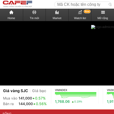
New
Home
Tin mới
Market
Watch list
Mở rộng
Giá vàng SJC
Giá bạc
VNINDEX
VN30
Mua vào
141,000
0.57%
1,768.06
1,91
0.19%
Bán ra
144,000
0.56%