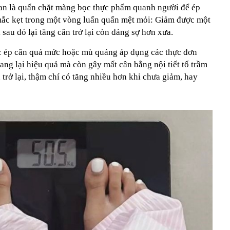
ian là quấn chặt màng bọc thực phẩm quanh người để ép
mắc kẹt trong một vòng luẩn quẩn mệt mỏi: Giảm được một
i sau đó lại tăng cân trở lại còn đáng sợ hơn xưa.
iệc ép cân quá mức hoặc mù quáng áp dụng các thực đơn
g lại hiệu quả mà còn gây mất cân bằng nội tiết tố trầm
 trở lại, thậm chí có tăng nhiều hơn khi chưa giảm, hay