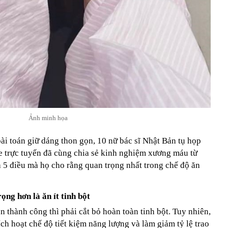
Ảnh minh họa
 bài toán giữ dáng thon gọn, 10 nữ bác sĩ Nhật Bản tụ họp
e trực tuyến đã cùng chia sẻ kinh nghiệm xương máu từ
a 5 điều mà họ cho rằng quan trọng nhất trong chế độ ăn
rọng hơn là ăn ít tinh bột
thành công thì phải cắt bỏ hoàn toàn tinh bột. Tuy nhiên,
ích hoạt chế độ tiết kiệm năng lượng và làm giảm tỷ lệ trao