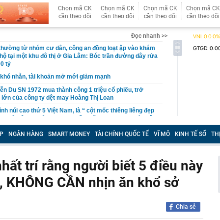
Chọn mã CK
Chọn mã CK
Chọn mã CK
Chọn mã CK
cần theo dõi
cần theo dõi
cần theo dõi
cần theo dõi
Đọc nhanh >>
 thường từ nhóm cư dân, công an đồng loạt ập vào khám
 hộ tại một khu đô thị ở Gia Lâm: Bóc trần đường dây rửa
0 tỷ
khó nhằn, tài khoản mở mới giảm mạnh
ễn Du SN 1972 mua thành công 1 triệu cổ phiếu, trở
 lớn của công ty dệt may Hoàng Thị Loan
đỉnh núi cao thứ 5 Việt Nam, là “ cột mốc thiêng liêng đẹp
ng” ở độ cao trên 3.000m, điểm đến "trong mơ" của dân
P
NGÂN HÀNG
SMART MONEY
TÀI CHÍNH QUỐC TẾ
VĨ MÔ
KINH TẾ SỐ
TH
 hệ thống y khoa tư nhân sở hữu 14 bệnh viện, 2.900
vừa được vinh danh "Hệ thống Y khoa tốt nhất Việt Nam
hất trí rằng người biết 5 điều này
hoán bị HoSE cắt margin trong tháng 8
g, KHÔNG CẦN nhịn ăn khổ sở
iệp Việt thu hơn 1 tỷ USD ở nước ngoài trong nửa đầu
i nhuận tăng hơn 120%
Vietcap dự phóng VN-Index có thể chạm mốc 1.885 điểm
Chia sẻ
áng 8