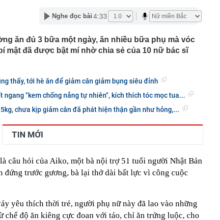
lượng tiền hơn 62.000 tỷ đồng, lớn hơn cả Vinhomes,
4:33
Nghe đọc bài
y Điện Máy Xanh, Bách Hóa Xanh, An Khang, vốn hóa
ng DMX
ờng ăn đủ 3 bữa một ngày, ăn nhiều bữa phụ mà vóc
 nhà cổ, phát hiện 'kho báu' gồm 1.000 đồng tiền vàng và
bí mật đã được bật mí nhờ chia sẻ của 10 nữ bác sĩ
ấu trong nhiều ngăn bí mật - giá trị hơn 18 tỷ đồng
ận biết ngôi nhà có phong thuỷ không thuận lợi
ượng khách đến Việt Nam đông nhất 7 tháng đầu năm,
ũng thấy, tới hè ăn để giảm cân giảm bụng siêu đỉnh
 và Nga, gấp gần 6 lần Ấn Độ
t ngang "kem chống nắng tự nhiên", kích thích tóc mọc tua...
i cây tiết lộ: Khách thường chọn quả to, người trong
tra 5 chi tiết này trước
15kg, chưa kịp giảm cân đã phát hiện thận gần như hỏng,...
 cao tốc quỳ gối 1h an ủi khách: 7 năm sau ở khách sạn 5
 ở nhà, bay hạng thương gia
TIN MỚI
 có xương trẻ khỏe như phụ nữ 30, bác sĩ kinh ngạc khi
a đựng tâm huyết của NSND Tự Long
là câu hỏi của Aiko, một bà nội trợ 51 tuổi người Nhật Bản
 đứng trước gương, bà lại thở dài bất lực vì công cuộc
 4.300 USD/ounce, chuyên gia dự báo đỉnh mới
iệp dầu khí đem hơn 42.200 tỷ đồng gửi ngân hàng
o những người không rút điện ấm siêu tốc trước khi ngủ
váy yêu thích thời trẻ, người phụ nữ này đã lao vào những
 chế độ ăn kiêng cực đoan với táo, chỉ ăn trứng luộc, cho