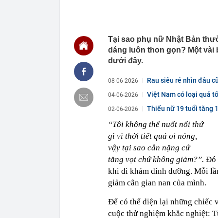
00:01
VNPT nắm giữ 
Viettel Global
00:01
Nắm trong ta
MWG chỉ nga
Tại sao phụ nữ Nhật Bản thư
00:01
Khám xét ngôi
dáng luôn thon gọn? Một vài 
5 thỏi vàng gi
dưới đây.
23:28
4 dấu hiệu nh
23:12
Quốc gia có l
Rau siêu rẻ nhìn đâu c
08-06-2026
vượt Hàn Quốc
Việt Nam có loại quả tố
04-06-2026
23:01
Người bán trá
nghề lại kiểm 
Thiếu nữ 19 tuổi tăng 
02-06-2026
23:00
Tiếp viên tàu
“Tôi không thể nuốt nổi thứ
sao nhiều hơn
gì vì thời tiết quá oi nóng,
22:34
Cụ bà 70 tuổi
biết bí quyết
vậy tại sao cân nặng cứ
tăng vọt chứ không giảm?”.
22:34
Ngôi nhà chứ
Đó 
khi đi khám dinh dưỡng. Mỗi lần
22:31
Giá vàng vượt
giảm cân gian nan của mình.
22:30
Một doanh ngh
22:08
Lời khuyên ch
Để có thể diện lại những chiếc 
cuộc thử nghiệm khắc nghiệt: Từ