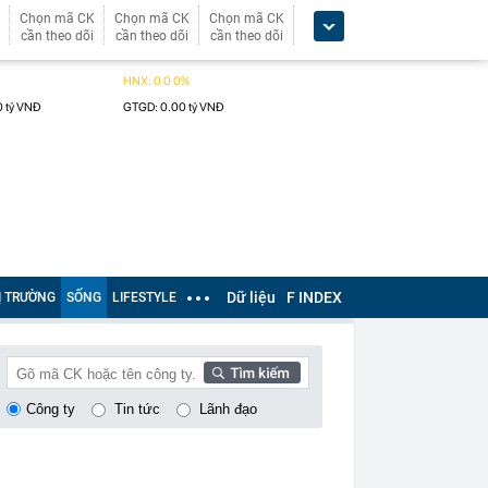
Chọn mã CK
Chọn mã CK
Chọn mã CK
cần theo dõi
cần theo dõi
cần theo dõi
Dữ liệu
F INDEX
Ị TRƯỜNG
SỐNG
LIFESTYLE
Công ty
Tin tức
Lãnh đạo