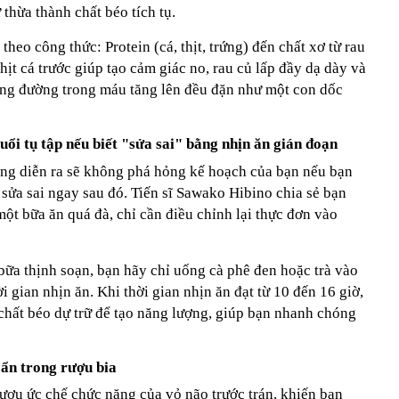
thừa thành chất béo tích tụ.
theo công thức: Protein (cá, thịt, trứng) đến chất xơ từ rau
thịt cá trước giúp tạo cảm giác no, rau củ lấp đầy dạ dày và
ượng đường trong máu tăng lên đều đặn như một con dốc
uổi tụ tập nếu biết "sửa sai" bằng nhịn ăn gián đoạn
ảng diễn ra sẽ không phá hỏng kế hoạch của bạn nếu bạn
à sửa sai ngay sau đó. Tiến sĩ Sawako Hibino chia sẻ bạn
một bữa ăn quá đà, chỉ cần điều chỉnh lại thực đơn vào
bữa thịnh soạn, bạn hãy chỉ uống cà phê đen hoặc trà vào
 gian nhịn ăn. Khi thời gian nhịn ăn đạt từ 10 đến 16 giờ,
chất béo dự trữ để tạo năng lượng, giúp bạn nhanh chóng
 ẩn trong rượu bia
ượu ức chế chức năng của vỏ não trước trán, khiến bạn