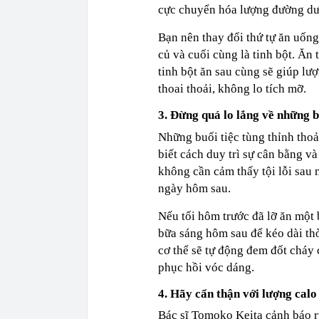
cực chuyển hóa lượng đường dư 
Bạn nên thay đổi thứ tự ăn uống 
củ và cuối cùng là tinh bột. Ăn 
tinh bột ăn sau cùng sẽ giúp l
thoai thoải, không lo tích mỡ.
3. Đừng quá lo lắng về những b
Những buổi tiệc tùng thỉnh tho
biết cách duy trì sự cân bằng v
không cần cảm thấy tội lỗi sau 
ngày hôm sau.
Nếu tối hôm trước đã lỡ ăn một 
bữa sáng hôm sau để kéo dài thời
cơ thể sẽ tự động đem đốt cháy 
phục hồi vóc dáng.
4. Hãy cẩn thận với lượng calo
Bác sĩ Tomoko Keita cảnh báo r