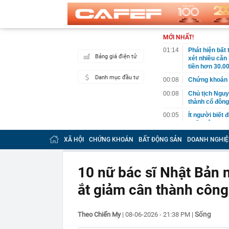
MỚI NHẤT!
01:14
Phát hiện bất
Bảng giá điện tử
xét nhiều căn
tiền hơn 30.00
Danh mục đầu tư
00:08
Chứng khoán 
00:08
Chủ tịch Nguy
thành cổ đông
00:05
Ít người biết 
nhất biên cươ
trekking
XÃ HỘI
CHỨNG KHOÁN
BẤT ĐỘNG SẢN
DOANH NGHIỆ
00:05
Việt Nam có 1
giường bệnh, 
2026"
10 nữ bác sĩ Nhật Bản n
00:05
56 mã chứng k
ắt giảm cân thành côn
00:03
Một doanh ngh
năm 2026, lợ
00:03
Chứng khoán 
Sống
Theo Chiến My
|
08-06-2026 - 21:38 PM
|
ngay trong th