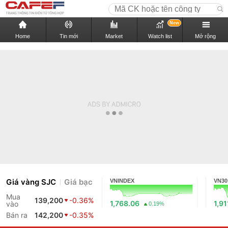
New
Home
Tin mới
Market
Watch list
Mở rộng
Giá vàng SJC
Giá bạc
VNINDEX
VN30
Mua
139,200
-0.36%
1,768.06
1,91
vào
0.19%
Bán ra
142,200
-0.35%