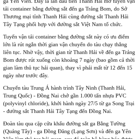
ga Yên Viên. Đây là lần đầu tiên Thanh Hải mở tuyến vận
tải container bằng đường sắt đến ga Trảng Bom, do Sở
Thương mại tỉnh Thanh Hải cùng đường sắt Thanh Hải
Tây Tạng phối hợp với đường sắt Việt Nam tổ chức.
Tuyến vận tải container bằng đường sắt này có ưu điểm
lớn là rút ngắn thời gian vận chuyển do tàu chạy thẳng
liên tục. Nhờ vậy, thời gian từ Thanh Hải về đến ga Trảng
Bom được rút xuống còn khoảng 7 ngày (bao gồm cả thời
gian làm thủ tục hải quan), thay vì phải mất từ 12 đến 15
ngày như trước đây.
Chuyến tàu Trung Á hành trình Tây Ninh (Thanh Hải,
Trung Quốc) - Đồng Nai chở gần 1.000 tấn nhựa PVC
(polyvinyl chloride), khởi hành ngày 27/5 từ ga Song Trại
- đường sắt Thanh Hải Tây Tạng đến Đồng Nai.
Đoàn tàu qua cặp cửa khẩu đường sắt ga Bằng Tường
(Quảng Tây) - ga Đồng Đăng (Lạng Sơn) và đến ga Yên
Viên làm thủ tục hải quan, sau đó toàn bộ hàng hóa được