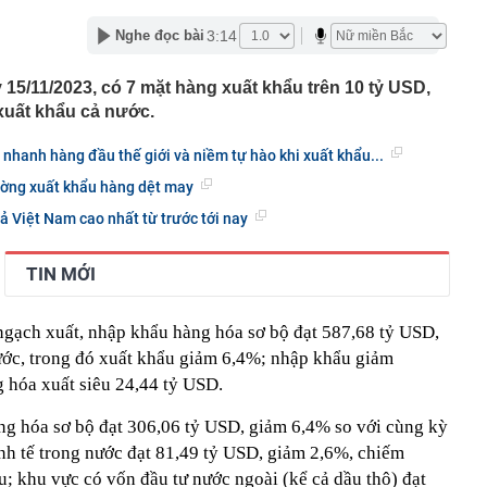
 nơi được tạp chí Mỹ đánh giá đẹp hơn cả Maldives và
3:14
Nghe đọc bài
ng loạt “ông lớn” Sun Group, Vingroup, BIM Group... chọn
15/11/2023, có 7 mặt hàng xuất khẩu trên 10 tỷ USD,
phát triển gần 61.000 căn nhà ở xã hội, doanh nghiệp
hất thị trường đang triển khai đến đâu?
xuất khẩu cả nước.
Nhật Bản thích đi nhà tắm công cộng?
 nhanh hàng đầu thế giới và niềm tự hào khi xuất khẩu...
“nhà” Sun Group làm 2 khu đô thị 36.000 tỷ đồng tại tỉnh
t Nam
ường xuất khẩu hàng dệt may
 triển khai Vùng phát thải thấp trong Vành đai 1
ả Việt Nam cao nhất từ trước tới nay
50 tuổi bị loãng xương, "thủ phạm" có liên quan đến một
hiều người rất chuộng vì nhanh và tiện lợi
TIN MỚI
êm ở khu đô thị bị trộm mất 2 bánh
g bố giá Jaecoo J5 tại Việt Nam
ngạch xuất, nhập khẩu hàng hóa sơ bộ đạt 587,68 tỷ USD,
g mất vốn tại các ngân hàng vượt 200.000 tỷ: Nhà băng
ước, trong đó xuất khẩu giảm 6,4%; nhập khẩu giảm
t?
 hóa xuất siêu 24,44 tỷ USD.
 đới hình thành ngay trên Vịnh Bắc Bộ
ng hóa sơ bộ đạt 306,06 tỷ USD, giảm 6,4% so với cùng kỳ
inh tế trong nước đạt 81,49 tỷ USD, giảm 2,6%, chiếm
; khu vực có vốn đầu tư nước ngoài (kể cả dầu thô) đạt