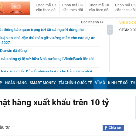
Chọn mã CK
Chọn mã CK
Chọn mã CK
Chọn mã CK
cần theo dõi
cần theo dõi
cần theo dõi
cần theo dõi
Đọc nhanh >>
t thông báo quan trọng tới tất cả người dùng thẻ
 luận cơ chế đặc thù tháo gỡ vướng mắc cho các dự án
 2027
 Darwin đã đúng
 cầu nâng tỷ lệ sở hữu Nhà nước tại VietinBank lên tối
ải sản tiết lộ: Đây là những loại cá họ bán nhiều nhất
P
NGÂN HÀNG
SMART MONEY
TÀI CHÍNH QUỐC TẾ
VĨ MÔ
KINH TẾ SỐ
TH
iến sĩ đồng loạt kiểm tra tại 5 block chung cư vào đúng 4
ến công khai quy hoạch, tiến độ giải quyết hồ sơ đất
ặt hàng xuất khẩu trên 10 tỷ
trường số
iá hơn 200 triệu đồng được dàn sao bom tấn The
o diễn Christopher Nolan cùng yêu thích
 làm mô hình nhà miền Tây, thu gần nửa tỉ mỗi năm
Đầu tư
Chia sẻ
ất đồng bằng sông Cửu Long chính thức được công nhận
chính cấp tỉnh loại I