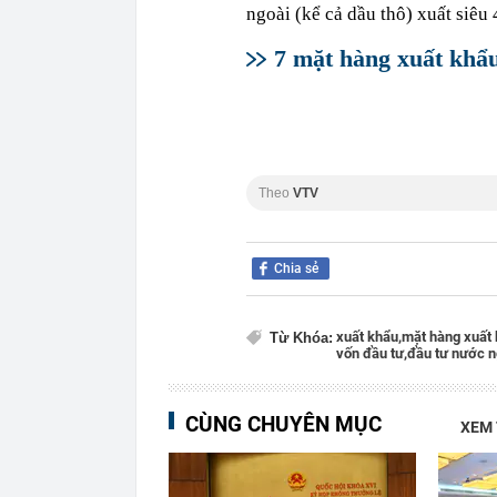
ngoài (kể cả dầu thô) xuất siêu
7 mặt hàng xuất khẩu
Theo
VTV
Chia sẻ
xuất khẩu,
mặt hàng xuất 
Từ Khóa:
vốn đầu tư,
đầu tư nước n
CÙNG CHUYÊN MỤC
XEM