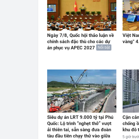
Ngày 7/8, Quốc hội thảo luận về
Việt Na
chính sách đặc thù cho các dự
vàng" 4
án phục vụ APEC 2027
Nổi bật
Siêu dự án LRT 9.000 tỷ tại Phú
Cận cản
Quốc: Lộ trình “nghẹt thở” vượt
chống ồ
ải thiên tai, sẵn sàng đưa đoàn
khu đô 
tàu đầu tiên chạy thử vào giữa
5 giờ trư