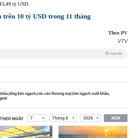
 43,49 tỷ USD.
 trên 10 tỷ USD trong 11 tháng
Theo PV
VTV
Copy link
khẩu,
tổng kim ngạch,
cán cân thương mại,
kim ngạch xuất khẩu,
goài
XEM
 THEO NGÀY