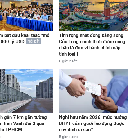
m bắt đầu khai thác "mỏ
Tỉnh rộng nhất đồng bằng sông
.000 tỷ USD
Cửu Long chính thức được công
Nổi bật
nhận là đơn vị hành chính cấp
tỉnh loại I
6 giờ trước
h gần 7 km gắn 'tường'
Nghỉ hưu năm 2026, mức hưởng
n trên Vành đai 3 qua
BHYT của người lao động được
thị TP.HCM
quy định ra sao?
ớc
5 giờ trước