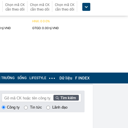
Chọn mã CK
Chọn mã CK
Chọn mã CK
cần theo dõi
cần theo dõi
cần theo dõi
Dữ liệu
F INDEX
Ị TRƯỜNG
SỐNG
LIFESTYLE
Công ty
Tin tức
Lãnh đạo