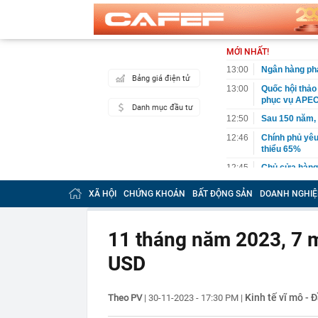
MỚI NHẤT!
13:00
Ngân hàng phá
Bảng giá điện tử
13:00
Quốc hội thảo
phục vụ APEC
Danh mục đầu tư
12:50
Sau 150 năm,
12:46
Chính phủ yêu
thiểu 65%
12:45
Chủ cửa hàng h
mỗi sáng
XÃ HỘI
CHỨNG KHOÁN
BẤT ĐỘNG SẢN
DOANH NGHIỆ
12:35
140 cán bộ, ch
giờ sáng
12:30
TPHCM hướng đ
11 tháng năm 2023, 7 m
đai trên môi 
USD
12:30
Mẫu đồng hồ g
Odyssey và đạ
12:28
Bỏ phố về quê
Kinh tế vĩ mô - 
Theo PV
|
30-11-2023 - 17:30 PM
|
12:19
Tỉnh rộng nh
là đơn vị hành 