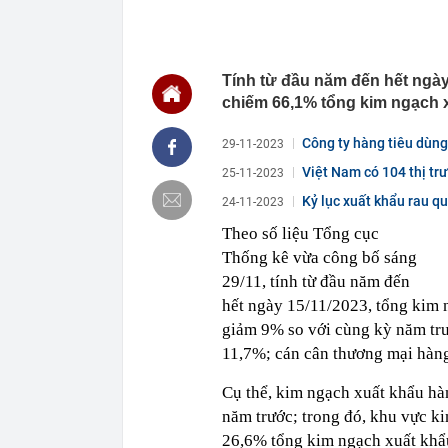
12:16
Việt Nam có 1
Bali, được hà
làm điểm đến
Tính từ đầu năm đến hết ngày 
12:15
Từng công bố 
BĐS "khủng" n
chiếm 66,1% tổng kim ngạch 
12:15
Vì sao người 
Công ty hàng tiêu dùng
29-11-2023
12:14
Doanh nghiệp 
rộng nhất Việ
Việt Nam có 104 thị tr
25-11-2023
12:13
Hà Nội đồng bộ
Kỷ lục xuất khẩu rau qu
24-11-2023
12:12
Người phụ nữ 
Theo số liệu Tổng cục
món ăn sáng n
Thống kê vừa công bố sáng
12:03
Ô tô đỗ qua đ
29/11, tính từ đầu năm đến
12:01
Chốt ngày côn
hết ngày 15/11/2023, tổng kim 
12:00
Nợ có khả năn
giảm 9% so với cùng kỳ năm tr
nào nhiều nhấ
11,7%; cán cân thương mại hàng
11:59
Áp thấp nhiệt
Cụ thể, kim ngạch xuất khẩu hà
năm trước; trong đó, khu vực k
26,6% tổng kim ngạch xuất khẩu