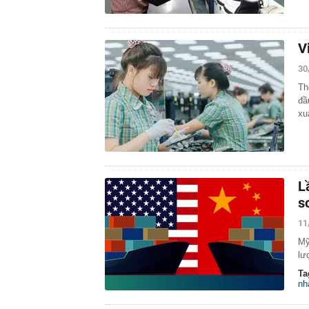
V
30
Th
đầ
xu
L
s
11
Mỹ
lư
Ta
nh