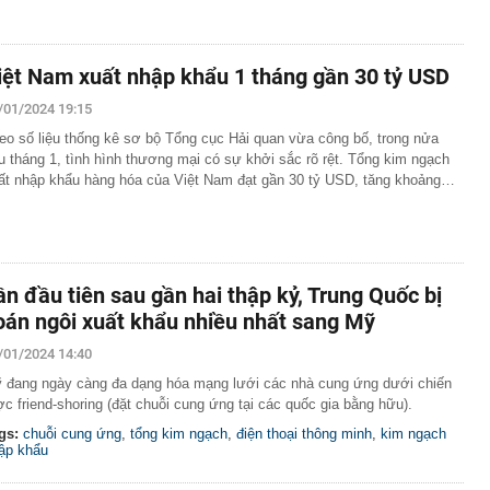
iệt Nam xuất nhập khẩu 1 tháng gần 30 tỷ USD
/01/2024 19:15
eo số liệu thống kê sơ bộ Tổng cục Hải quan vừa công bố, trong nửa
u tháng 1, tình hình thương mại có sự khởi sắc rõ rệt. Tổng kim ngạch
ất nhập khẩu hàng hóa của Việt Nam đạt gần 30 tỷ USD, tăng khoảng…
ần đầu tiên sau gần hai thập kỷ, Trung Quốc bị
oán ngôi xuất khẩu nhiều nhất sang Mỹ
/01/2024 14:40
 đang ngày càng đa dạng hóa mạng lưới các nhà cung ứng dưới chiến
ợc friend-shoring (đặt chuỗi cung ứng tại các quốc gia bằng hữu).
gs:
chuỗi cung ứng
,
tổng kim ngạch
,
điện thoại thông minh
,
kim ngạch
ập khẩu