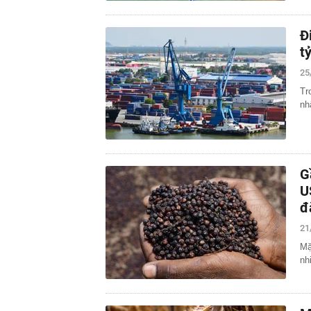
Đ
t
25
Tr
nh
G
U
đ
21
Mặ
nh