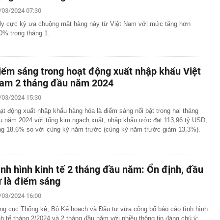
3.000 ô tô vi phạm giao thông bị phát hiện qua hệ thống
/03/2024 07:30
át trong tháng 7
aly cực kỳ ưa chuộng mặt hàng này từ Việt Nam với mức tăng hơn
ự của những người siêu giàu
0% trong tháng 1.
ó công viên câu cá rừng ngập mặn quy mô top đầu thế
 45 lần sân Mỹ Đình
Một chiếc thẻ cho mọi giai đoạn tài chính
iểm sáng trong hoạt động xuất nhập khẩu Việt
sinh thường nằm ở ngoài rìa công viên?
am 2 tháng đầu năm 2024
n trọng đến tất cả người dùng VNeID
/03/2024 15:30
gia đình không còn đặt bồn rửa trong phòng tắm? Hóa ra
u hướng đang được ưa chuộng
ạt động xuất nhập khẩu hàng hóa là điểm sáng nổi bật trong hai tháng
u năm 2024 với tổng kim ngạch xuất, nhập khẩu ước đạt 113,96 tỷ USD,
hà mái Nhật 1 tầng 3 phòng ngủ 100m² bao nhiêu?
ng 18,6% so với cùng kỳ năm trước (cùng kỳ năm trước giảm 13,3%).
0m² gây ấn tượng với hồ nước và loạt giải pháp tiết kiệm
àng trị giá 11.660 tỷ đồng dưới nền nhà một lão nông,
ập tức bị phong tỏa
ình hình kinh tế 2 tháng đầu năm: Ổn định, đầu
ư là điểm sáng
/03/2024 16:00
ng cục Thống kê, Bộ Kế hoạch và Đầu tư vừa công bố báo cáo tình hình
nh tế tháng 2/2024 và 2 tháng đầu năm với nhiều thông tin đáng chú ý: