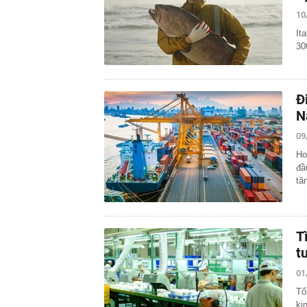
09:00
Phú Thọ: Hơn 
10
camera giám s
It
09:00
Tâm lý thực s
30
08:53
Việt Nam sẽ c
giới, rộng gấp
08:52
VIB One Card: 
Đ
08:50
Lý do nhà vệ 
N
08:47
Thông báo qua
09
08:44
Vì sao nhiều 
đây mới là x
Ho
đầ
08:42
Chi phí xây n
tă
08:38
Biệt thự 1.80
năng lượng
08:34
Tịch thu kho v
hiện trường l
T
t
01
Tổ
ki