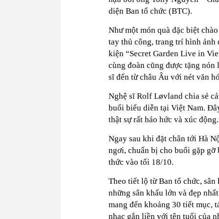
diện Ban tổ chức (BTC).
Như một món quà đặc biệt chào
tay thủ công, trang trí hình ản
kiện “Secret Garden Live in Vie
cùng đoàn cũng được tặng nón lá
sĩ đến từ châu Âu với nét văn h
Nghệ sĩ Rolf Løvland chia sẻ c
buổi biểu diễn tại Việt Nam. Đâ
thật sự rất háo hức và xúc động.
Ngay sau khi đặt chân tới Hà N
ngơi, chuẩn bị cho buổi gặp gỡ 
thức vào tối 18/10.
Theo tiết lộ từ Ban tổ chức, sâ
những sân khấu lớn và đẹp nhất 
mang đến khoảng 30 tiết mục, tá
nhạc gắn liền với tên tuổi của 