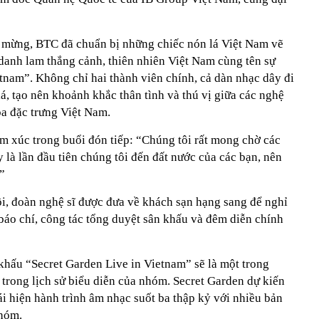
 mừng, BTC đã chuẩn bị những chiếc nón lá Việt Nam vẽ
h danh lam thắng cảnh, thiên nhiên Việt Nam cùng tên sự
tnam”. Không chỉ hai thành viên chính, cả dàn nhạc dây đi
, tạo nên khoảnh khắc thân tình và thú vị giữa các nghệ
óa đặc trưng Việt Nam.
ảm xúc trong buổi đón tiếp: “Chúng tôi rất mong chờ các
y là lần đầu tiên chúng tôi đến đất nước của các bạn, nên
”
ội, đoàn nghệ sĩ được đưa về khách sạn hạng sang để nghỉ
báo chí, công tác tổng duyệt sân khấu và đêm diễn chính
n khấu “Secret Garden Live in Vietnam” sẽ là một trong
trong lịch sử biểu diễn của nhóm. Secret Garden dự kiến
i hiện hành trình âm nhạc suốt ba thập kỷ với nhiều bản
nhóm.