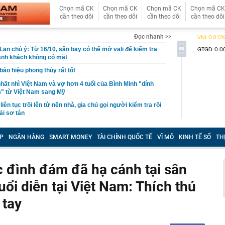
Chọn mã CK
Chọn mã CK
Chọn mã CK
Chọn mã CK
cần theo dõi
cần theo dõi
cần theo dõi
cần theo dõi
Đọc nhanh >>
 Lan chú ý: Từ 16/10, sân bay có thể mở vali để kiểm tra
ành khách không có mặt
báo hiệu phong thủy rất tốt
hất nhì Việt Nam và vợ hơn 4 tuổi của Bình Minh "dính
" từ Việt Nam sang Mỹ
liên tục trồi lên từ nền nhà, gia chủ gọi người kiểm tra rồi
ải sơ tán
 700 tỷ giờ bán cà phê ở phường Hoà Hưng (TP.HCM),
iền "vỡ trận"
P
NGÂN HÀNG
SMART MONEY
TÀI CHÍNH QUỐC TẾ
VĨ MÔ
KINH TẾ SỐ
TH
ngủ, người phụ nữ sốt cao liên tục, phổi tổn thương hơn
sĩ cảnh báo mối nguy ít ai ngờ ngay trong nhà
 đình đám đã hạ cánh tại sân
sterD cảnh báo nóng, tuyên bố hành động pháp lý
uổi diễn tại Việt Nam: Thích thú
trộm bánh xe ô tô ở khu đô thị Hà Nội
ứng dụng Android có thể âm thầm theo dõi vị trí người
 tay
i tên hồi sinh phim Việt giờ vàng: Rating vượt mốc 50%,
 3 tỷ mỗi tập