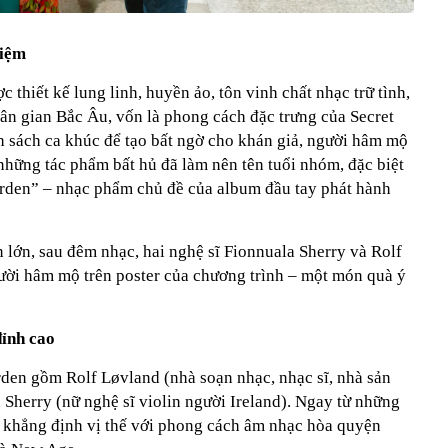
niệm
 thiết kế lung linh, huyền ảo, tôn vinh chất nhạc trữ tình,
dân gian Bắc Âu, vốn là phong cách đặc trưng của Secret
 sách ca khúc để tạo bất ngờ cho khán giả, người hâm mộ
những tác phẩm bất hủ đã làm nên tên tuổi nhóm, đặc biệt
rden” – nhạc phẩm chủ đề của album đầu tay phát hành
n lớn, sau đêm nhạc, hai nghệ sĩ Fionnuala Sherry và Rolf
gười hâm mộ trên poster của chương trình – một món quà ý
đỉnh cao
den gồm Rolf Løvland (nhà soạn nhạc, nhạc sĩ, nhà sản
Sherry (nữ nghệ sĩ violin người Ireland). Ngay từ những
khẳng định vị thế với phong cách âm nhạc hòa quyện