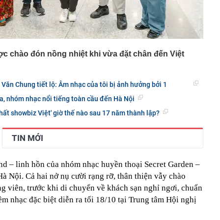
c chào đón nồng nhiệt khi vừa đặt chân đến Việt
 Văn Chung tiết lộ: Âm nhạc của tôi bị ảnh hưởng bởi 1
a, nhóm nhạc nổi tiếng toàn cầu đến Hà Nội
ất showbiz Việt' giờ thế nào sau 17 năm thành lập?
TIN MỚI
nd – linh hồn của nhóm nhạc huyền thoại Secret Garden –
à Nội. Cả hai nở nụ cười rạng rỡ, thân thiện vẫy chào
 viên, trước khi di chuyển về khách sạn nghỉ ngơi, chuẩn
êm nhạc đặc biệt diễn ra tối 18/10 tại Trung tâm Hội nghị