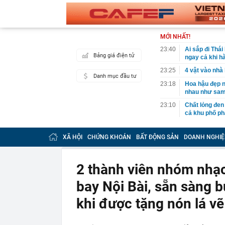
MỚI NHẤT!
23:40
Ai sắp đi Thái
Bảng giá điện tử
ngay cả khi h
23:25
4 vật vào nhà 
Danh mục đầu tư
23:18
Hoa hậu đẹp n
nhau như sam
23:10
Chất lỏng đen 
cả khu phố ph
23:01
Nam diễn viên
vừa mở quán l
XÃ HỘI
CHỨNG KHOÁN
BẤT ĐỘNG SẢN
DOANH NGHIỆ
22:59
Bật điều hòa 
một nửa: Bác 
2 thành viên nhóm nhạc
22:53
Quang Hùng Ma
bay Nội Bài, sẵn sàng b
22:48
Danh tính tên 
22:42
Cảnh báo các 
khi được tặng nón lá vẽ
dùng
22:39
Đây mới là cá
nhà đài đút túi