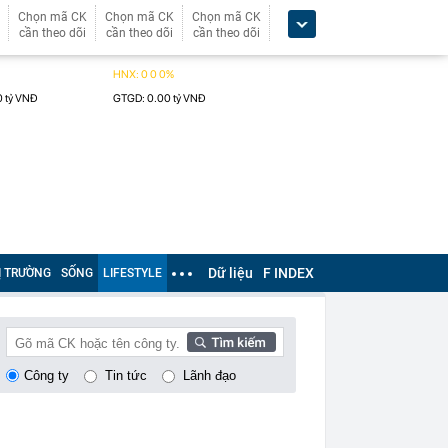
Chọn mã CK
Chọn mã CK
Chọn mã CK
cần theo dõi
cần theo dõi
cần theo dõi
Dữ liệu
F INDEX
Ị TRƯỜNG
SỐNG
LIFESTYLE
Công ty
Tin tức
Lãnh đạo