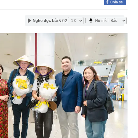
Chia sẻ
í điểm làn vượt xe ở cao tốc Hà Nội - Hải Phòng, Cầu Giẽ
5:02
Nghe đọc bài
hà đất công 'chây ì' bàn giao mặt bằng
vé số trúng hơn 30 tỷ đồng vào thùng rác, người đàn
ông ty vệ sinh phải mất 2 ngày tìm lại
u hồi được hơn 15 tỉ đồng tiền cọc đấu giá đất tại Gia
nhất tại Mi Hồng, Bảo Tín Mạnh Hải, DOJI, SJC, PNJ,…
rang trại lợn ở Trung Quốc rơi vào cảnh tán gia bại sản,
triệu USD vì án oan
 miền Tây là tiểu thư nhưng gia đình phá sản, được
m 4 tuổi mang 20 cây vàng hỏi cưới
rên thẻ ngân hàng nghĩa là gì?
nhận được 97 triệu đồng tiền chuyển khoản nhầm liền
i, 30 ngày sau được công an thông báo: “Chị đang nợ tiền
h đi xe máy chạy show, rất đắt show