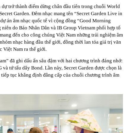
h dự trở thành điểm dừng chân đầu tiên trong chuỗi World
Secret Garden. Đêm nhạc mang tên “Secret Garden Live in
dự án âm nhạc quốc tế vì cộng đồng “Good Morning
g niên do Báo Nhân Dân và IB Group Vietnam phối hợp tổ
u mang đến cho công chúng Việt Nam những trải nghiệm âm
nhóm nhạc hàng đầu thế giới, đồng thời lan tỏa giá trị văn
c Việt Nam ra thế giới.
m” đã ghi dấu ấn sâu đậm với hai chương trình đáng nhớ:
và tứ tấu dây Bond. Lần này, Secret Garden được chọn là
n tiếp tục khẳng định đẳng cấp của chuỗi chương trình âm