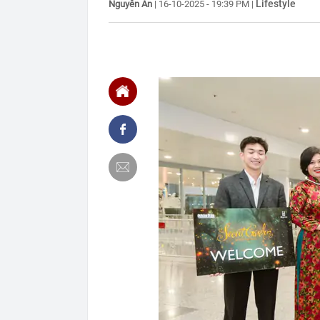
Lifestyle
Nguyên An
|
16-10-2025 - 19:39 PM
|
22:30
Nghiên cứu th
- Cao Bồ
22:22
Cưỡng chế 6 n
22:21
Vứt nhầm tấm 
ông khiến cả c
22:17
Vì sao chưa th
Lai?
22:16
Giá vàng mới 
22:15
Vợ chồng chủ t
mất trắng 15 
22:15
Mỹ nhân người
chàng trai ké
22:10
Chữ “NAPAS” t
22:08
Người phụ nữ 
chuyển trả lạ
ngân hàng”
22:01
NSƯT Hoài Lin