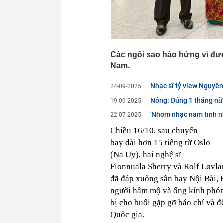
Các ngôi sao hào hứng vì đượ
Nam.
Nhạc sĩ tỷ view Nguyễn
24-09-2025
nhóm...
Nóng: Đúng 1 tháng nữ
19-09-2025
'Nhóm nhạc nam tính nh
22-07-2025
Chiều 16/10, sau chuyến
bay dài hơn 15 tiếng từ Oslo
(Na Uy), hai nghệ sĩ
Fionnuala Sherry và Rolf Løvla
đã đáp xuống sân bay Nội Bài, H
người hâm mộ và ống kính phóng
bị cho buổi gặp gỡ báo chí và đ
Quốc gia.