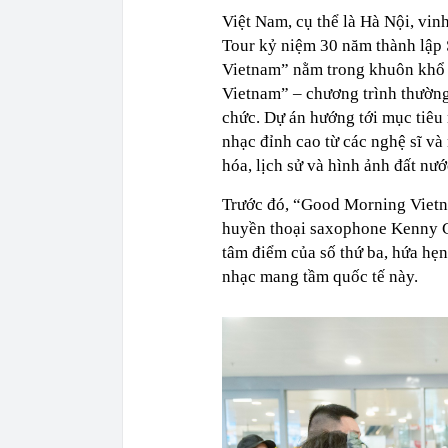
Việt Nam, cụ thể là Hà Nội, vin
Tour kỷ niệm 30 năm thành lập 
Vietnam” nằm trong khuôn khổ 
Vietnam” – chương trình thườn
chức. Dự án hướng tới mục tiê
nhạc đỉnh cao từ các nghệ sĩ và 
hóa, lịch sử và hình ảnh đất nướ
Trước đó, “Good Morning Vietna
huyền thoại saxophone Kenny G 
tâm điểm của số thứ ba, hứa hẹ
nhạc mang tầm quốc tế này.