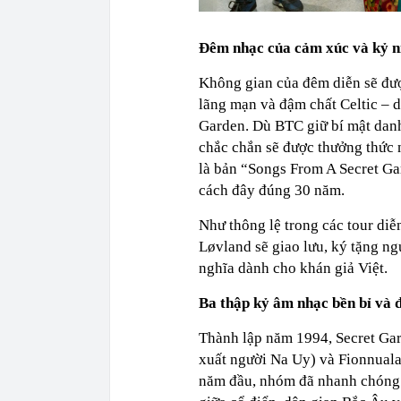
Đêm nhạc của cảm xúc và kỷ 
Không gian của đêm diễn sẽ được
lãng mạn và đậm chất Celtic – 
Garden. Dù BTC giữ bí mật danh
chắc chắn sẽ được thưởng thức 
là bản “Songs From A Secret Ga
cách đây đúng 30 năm.
Như thông lệ trong các tour diễ
Løvland sẽ giao lưu, ký tặng n
nghĩa dành cho khán giả Việt.
Ba thập kỷ âm nhạc bền bỉ và 
Thành lập năm 1994, Secret Gar
xuất người Na Uy) và Fionnuala 
năm đầu, nhóm đã nhanh chóng 