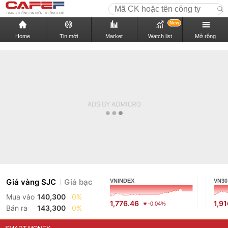
New
Home
Tin mới
Market
Watch list
Mở rộng
Giá vàng SJC
Giá bạc
VNINDEX
VN30
Mua vào
140,300
0%
1,776.46
1,9
-0.04%
Bán ra
143,300
0%