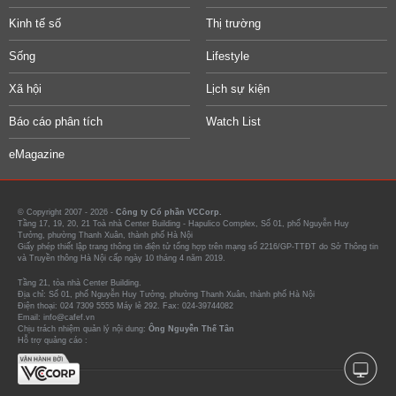
Kinh tế số
Thị trường
Sống
Lifestyle
Xã hội
Lịch sự kiện
Báo cáo phân tích
Watch List
eMagazine
© Copyright 2007 - 2026 -
Công ty Cổ phần VCCorp.
Tầng 17, 19, 20, 21 Toà nhà Center Building - Hapulico Complex, Số 01, phố Nguyễn Huy
Tưởng, phường Thanh Xuân, thành phố Hà Nội
Giấy phép thiết lập trang thông tin điện tử tổng hợp trên mạng số 2216/GP-TTĐT do Sở Thông tin
và Truyền thông Hà Nội cấp ngày 10 tháng 4 năm 2019.
Tầng 21, tòa nhà Center Building.
Địa chỉ: Số 01, phố Nguyễn Huy Tưởng, phường Thanh Xuân, thành phố Hà Nội
Điện thoại: 024 7309 5555 Máy lẻ 292. Fax: 024-39744082
Email: info@cafef.vn
Chịu trách nhiệm quản lý nội dung:
Ông Nguyễn Thế Tân
Hỗ trợ quảng cáo :