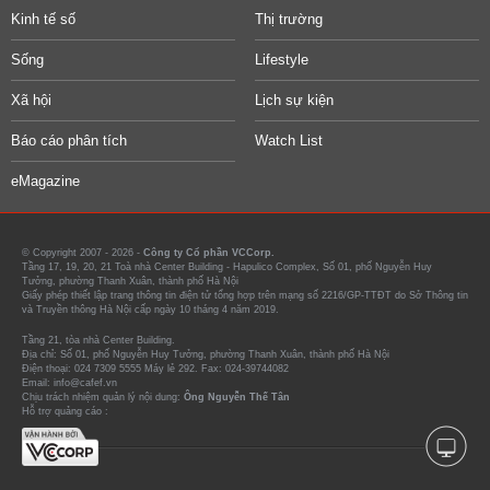
Kinh tế số
Thị trường
Sống
Lifestyle
Xã hội
Lịch sự kiện
Báo cáo phân tích
Watch List
eMagazine
© Copyright 2007 - 2026 -
Công ty Cổ phần VCCorp.
Tầng 17, 19, 20, 21 Toà nhà Center Building - Hapulico Complex, Số 01, phố Nguyễn Huy
Tưởng, phường Thanh Xuân, thành phố Hà Nội
Giấy phép thiết lập trang thông tin điện tử tổng hợp trên mạng số 2216/GP-TTĐT do Sở Thông tin
và Truyền thông Hà Nội cấp ngày 10 tháng 4 năm 2019.
Tầng 21, tòa nhà Center Building.
Địa chỉ: Số 01, phố Nguyễn Huy Tưởng, phường Thanh Xuân, thành phố Hà Nội
Điện thoại: 024 7309 5555 Máy lẻ 292. Fax: 024-39744082
Email: info@cafef.vn
Chịu trách nhiệm quản lý nội dung:
Ông Nguyễn Thế Tân
Hỗ trợ quảng cáo :