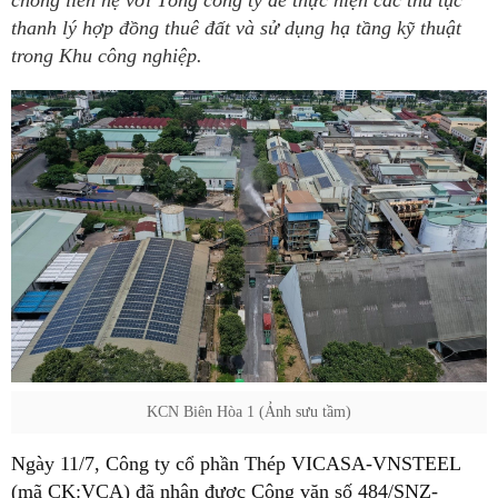
chóng liên hệ với Tổng công ty để thực hiện các thủ tục
thanh lý hợp đồng thuê đất và sử dụng hạ tầng kỹ thuật
trong Khu công nghiệp.
KCN Biên Hòa 1 (Ảnh sưu tầm)
Ngày 11/7, Công ty cổ phần Thép VICASA-VNSTEEL
(mã CK:VCA) đã nhận được Công văn số 484/SNZ-