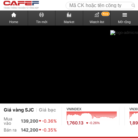
New
Home
Tin mới
Market
Watch list
Mở rộng
Giá vàng SJC
Giá bạc
VNINDEX
VN30
Mua
139,200
-0.36%
1,760.13
1,8
vào
-0.26%
Bán ra
142,200
-0.35%