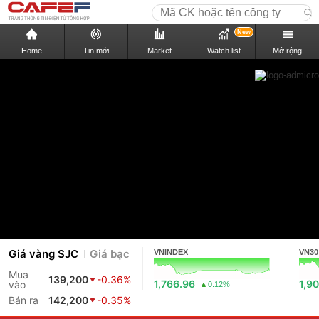
New
Home
Tin mới
Market
Watch list
Mở rộng
Giá vàng SJC
Giá bạc
VNINDEX
VN30
Mua
139,200
-0.36%
1,766.96
1,9
vào
0.12%
Bán ra
142,200
-0.35%