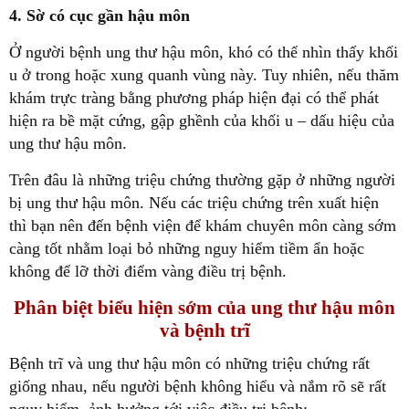
4. Sờ có cục gần hậu môn
Ở người bệnh ung thư hậu môn, khó có thể nhìn thấy khối
u ở trong hoặc xung quanh vùng này. Tuy nhiên, nếu thăm
khám trực tràng bằng phương pháp hiện đại có thể phát
hiện ra bề mặt cứng, gập ghềnh của khối u – dấu hiệu của
ung thư hậu môn.
Trên đâu là những triệu chứng thường gặp ở những người
bị ung thư hậu môn. Nếu các triệu chứng trên xuất hiện
thì bạn nên đến bệnh viện để khám chuyên môn càng sớm
càng tốt nhằm loại bỏ những nguy hiểm tiềm ẩn hoặc
không để lỡ thời điểm vàng điều trị bệnh.
Phân biệt biểu hiện sớm của ung thư hậu môn
và bệnh trĩ
Bệnh trĩ và ung thư hậu môn có những triệu chứng rất
giống nhau, nếu người bệnh không hiểu và nắm rõ sẽ rất
nguy hiểm, ảnh hưởng tới việc điều trị bệnh: