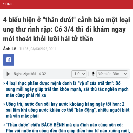
SỐNG
4 biểu hiện ở "thân dưới" cảnh báo một loại
ung thư rình rập: Có 3/4 thì đi khám ngay
mới thoát khỏi lưỡi hái tử thần
THỨ 5 , 03/03/2022, 00:11
Ánh Lê
-
Nghe đọc bài
4:32
4 loại thực phẩm được mệnh danh là “vệ sĩ của trái tim”: Bổ
sung mỗi ngày giúp trái tim khỏe mạnh, sát thủ tắc nghẽn mạch
máu cũng phải rời xa
Uống trà, nước đun sôi hay nước khoáng hàng ngày tốt hơn: 2
sai lầm khi uống nước khiến cơ thể "báo động", nhiều người biết
mà vẫn mắc phải
"Thần dược" chữa BÁCH BỆNH mà gia đình nào cũng nên có:
Pha với nước ấm uống đều đặn giúp điều hòa từ não xuống ruột,