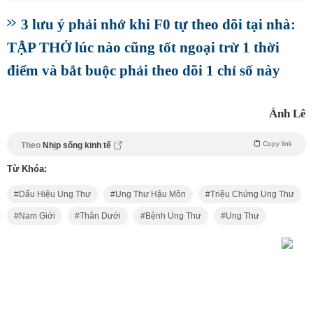
3 lưu ý phải nhớ khi F0 tự theo dõi tại nhà:
TẬP THỞ lúc nào cũng tốt ngoại trừ 1 thời
điểm và bắt buộc phải theo dõi 1 chỉ số này
Ánh Lê
Copy link
Theo
Nhịp sống kinh tế
Từ Khóa:
Dấu Hiệu Ung Thư
Ung Thư Hậu Môn
Triệu Chứng Ung Thư
Nam Giới
Thân Dưới
Bệnh Ung Thư
Ung Thư