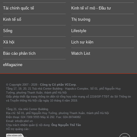
Tài chính quốc tế
Kinh tế vĩ mô - Đầu tư
Kinh tế số
Thị trường
Sống
Lifestyle
Xã hội
Lịch sự kiện
Báo cáo phân tích
Watch List
eMagazine
© Copyright 2007 - 2026 -
Công ty Cổ phần VCCorp.
Tầng 17, 19, 20, 21 Toà nhà Center Building - Hapulico Complex, Số 01, phố Nguyễn Huy
Tưởng, phường Thanh Xuân, thành phố Hà Nội
Giấy phép thiết lập trang thông tin điện tử tổng hợp trên mạng số 2216/GP-TTĐT do Sở Thông tin
và Truyền thông Hà Nội cấp ngày 10 tháng 4 năm 2019.
Tầng 21, tòa nhà Center Building.
Địa chỉ: Số 01, phố Nguyễn Huy Tưởng, phường Thanh Xuân, thành phố Hà Nội
Điện thoại: 024 7309 5555 Máy lẻ 292. Fax: 024-39744082
Email: info@cafef.vn
Chịu trách nhiệm quản lý nội dung:
Ông Nguyễn Thế Tân
Hỗ trợ quảng cáo :