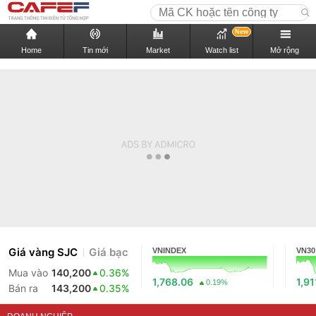
New
Home
Tin mới
Market
Watch list
Mở rộng
Giá vàng SJC
Giá bạc
VNINDEX
VN30
Mua vào
140,200
0.36%
1,768.06
1,91
0.19%
Bán ra
143,200
0.35%