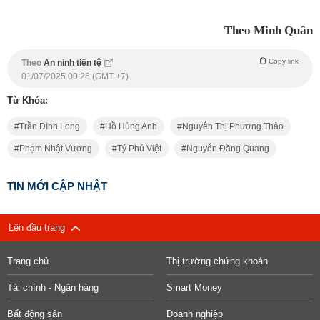
Theo Minh Quân
Copy link
Theo
An ninh tiền tệ
01/07/2025 00:26 (GMT +7)
Từ Khóa:
Trần Đình Long
Hồ Hùng Anh
Nguyễn Thị Phương Thảo
Phạm Nhật Vượng
Tỷ Phú Việt
Nguyễn Đăng Quang
TIN MỚI CẬP NHẬT
Lên đầu trang
Trang chủ
Thị trường chứng khoán
Tài chính - Ngân hàng
Smart Money
Bất động sản
Doanh nghiệp