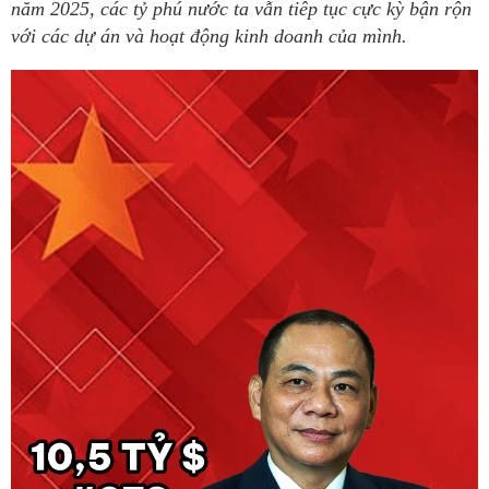
năm 2025, các tỷ phú nước ta vẫn tiêp tục cực kỳ bận rộn
với các dự án và hoạt động kinh doanh của mình.