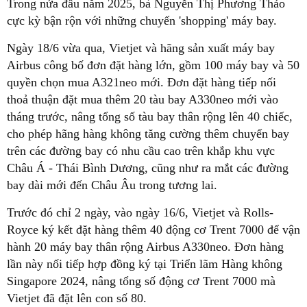
Trong nửa đầu năm 2025, bà Nguyễn Thị Phương Thảo
cực kỳ bận rộn với những chuyến 'shopping' máy bay.
Ngày 18/6 vừa qua, Vietjet và hãng sản xuất máy bay
Airbus công bố đơn đặt hàng lớn, gồm 100 máy bay và 50
quyền chọn mua A321neo mới. Đơn đặt hàng tiếp nối
thoả thuận đặt mua thêm 20 tàu bay A330neo mới vào
tháng trước, nâng tổng số tàu bay thân rộng lên 40 chiếc,
cho phép hãng hàng không tăng cường thêm chuyến bay
trên các đường bay có nhu cầu cao trên khắp khu vực
Châu Á - Thái Bình Dương, cũng như ra mắt các đường
bay dài mới đến Châu Âu trong tương lai.
Trước đó chỉ 2 ngày, vào ngày 16/6, Vietjet và Rolls-
Royce ký kết đặt hàng thêm 40 động cơ Trent 7000 để vận
hành 20 máy bay thân rộng Airbus A330neo. Đơn hàng
lần này nối tiếp hợp đồng ký tại Triển lãm Hàng không
Singapore 2024, nâng tổng số động cơ Trent 7000 mà
Vietjet đã đặt lên con số 80.