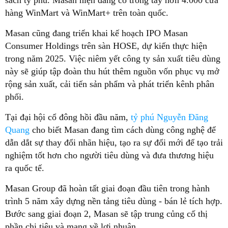
sách tỷ phú. Masan hiện đang có trong tay hơn 4.000 cửa
hàng WinMart và WinMart+ trên toàn quốc.
Masan cũng đang triển khai kế hoạch IPO Masan
Consumer Holdings trên sàn HOSE, dự kiến thực hiện
trong năm 2025. Việc niêm yết công ty sản xuất tiêu dùng
này sẽ giúp tập đoàn thu hút thêm nguồn vốn phục vụ mở
rộng sản xuất, cải tiến sản phẩm và phát triển kênh phân
phối.
Tại đại hội cổ đông hồi đầu năm,
tỷ phú Nguyễn Đăng
Quang
cho biết Masan đang tìm cách dùng công nghệ để
dẫn dắt sự thay đổi nhãn hiệu, tạo ra sự đổi mới để tạo trải
nghiệm tốt hơn cho người tiêu dùng và đưa thương hiệu
ra quốc tế.
Masan Group đã hoàn tất giai đoạn đầu tiên trong hành
trình 5 năm xây dựng nền tảng tiêu dùng - bán lẻ tích hợp.
Bước sang giai đoạn 2, Masan sẽ tập trung củng cố thị
phần chi tiêu và mang về lợi nhuận.