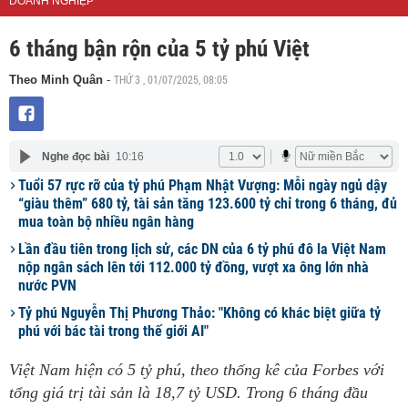
DOANH NGHIỆP
6 tháng bận rộn của 5 tỷ phú Việt
THỨ 3 , 01/07/2025, 08:05
Theo Minh Quân
-
Nghe đọc bài
10:16
Tuổi 57 rực rỡ của tỷ phú Phạm Nhật Vượng: Mỗi ngày ngủ dậy
“giàu thêm” 680 tỷ, tài sản tăng 123.600 tỷ chỉ trong 6 tháng, đủ
mua toàn bộ nhiều ngân hàng
Lần đầu tiên trong lịch sử, các DN của 6 tỷ phú đô la Việt Nam
nộp ngân sách lên tới 112.000 tỷ đồng, vượt xa ông lớn nhà
nước PVN
Tỷ phú Nguyễn Thị Phương Thảo: "Không có khác biệt giữa tỷ
phú với bác tài trong thế giới AI"
Việt Nam hiện có 5 tỷ phú, theo thống kê của Forbes với
tổng giá trị tài sản là 18,7 tỷ USD. Trong 6 tháng đầu