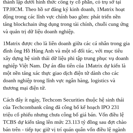
thành lập dưới hình thức công ty cổ phần, có trụ sở tại
TP.HCM. Theo hồ sơ đăng ký kinh doanh, 1Matrix hoạt
động trong các lĩnh vực chính bao gồm: phát triển nền
tảng blockchain ứng dụng trong tài chính, chuỗi cung ứng
và quản trị dữ liệu doanh nghiệp.
1Matrix được cho là liên doanh giữa các cá nhân trong gia
đình ông Hồ Hùng Anh và một số đối tác, với mục tiêu
xây dựng hệ sinh thái dữ liệu phi tập trung phục vụ doanh
nghiệp Việt Nam. Dự án đầu tiên của 1Matrix dự kiến là
một nền tảng xác thực giao dịch điện tử dành cho các
doanh nghiệp trong lĩnh vực ngân hàng, logistics và
thương mại điện tử.
Cách đây ít ngày, Techcom Securities thuộc hệ sinh thái
của Techcombank cũng đã công bố kế hoạch IPO 231
triệu cổ phiếu nhưng chưa công bố giá bán. Vốn điều lệ
TCBS dự kiến tăng lên mức 23.113 tỷ đồng sau đợt chào
bán trên - tiếp tục giữ vị trí quán quân vốn điều lệ ngành