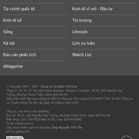
Tài chính quốc tế
Kinh tế vĩ mô - Đầu tư
Kinh tế số
Thị trường
Sống
Lifestyle
Xã hội
Lịch sự kiện
Báo cáo phân tích
Watch List
eMagazine
© Copyright 2007 - 2026 -
Công ty Cổ phần VCCorp.
Tầng 17, 19, 20, 21 Toà nhà Center Building - Hapulico Complex, Số 01, phố Nguyễn Huy
Tưởng, phường Thanh Xuân, thành phố Hà Nội
Giấy phép thiết lập trang thông tin điện tử tổng hợp trên mạng số 2216/GP-TTĐT do Sở Thông tin
và Truyền thông Hà Nội cấp ngày 10 tháng 4 năm 2019.
Tầng 21, tòa nhà Center Building.
Địa chỉ: Số 01, phố Nguyễn Huy Tưởng, phường Thanh Xuân, thành phố Hà Nội
Điện thoại: 024 7309 5555 Máy lẻ 292. Fax: 024-39744082
Email: info@cafef.vn
Chịu trách nhiệm quản lý nội dung:
Ông Nguyễn Thế Tân
Hỗ trợ quảng cáo :