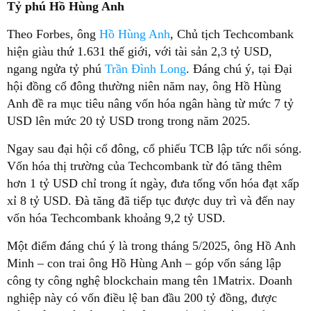
Tỷ phú Hồ Hùng Anh
Theo Forbes, ông
Hồ Hùng Anh
, Chủ tịch Techcombank
hiện giàu thứ 1.631 thế giới, với tài sản 2,3 tỷ USD,
ngang ngửa tỷ phú
Trần Đình Long
. Đáng chú ý, tại Đại
hội đồng cổ đông thường niên năm nay, ông Hồ Hùng
Anh đề ra mục tiêu nâng vốn hóa ngân hàng từ mức 7 tỷ
USD lên mức 20 tỷ USD trong trong năm 2025.
Ngay sau đại hội cổ đông, cổ phiếu TCB lập tức nổi sóng.
Vốn hóa thị trường của Techcombank từ đó tăng thêm
hơn 1 tỷ USD chỉ trong ít ngày, đưa tổng vốn hóa đạt xấp
xỉ 8 tỷ USD. Đà tăng đã tiếp tục được duy trì và đến nay
vốn hóa Techcombank khoảng 9,2 tỷ USD.
Một điểm đáng chú ý là trong tháng 5/2025, ông Hồ Anh
Minh – con trai ông Hồ Hùng Anh – góp vốn sáng lập
công ty công nghệ blockchain mang tên 1Matrix. Doanh
nghiệp này có vốn điều lệ ban đầu 200 tỷ đồng, được