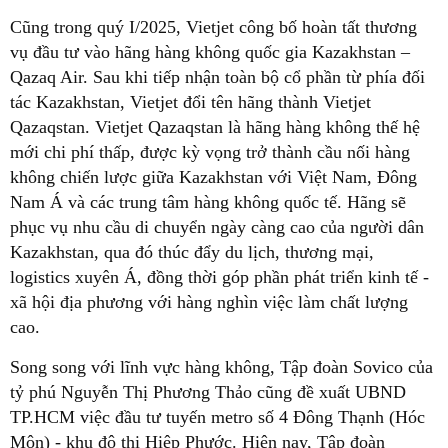
Cũng trong quý I/2025, Vietjet công bố hoàn tất thương
vụ đầu tư vào hãng hàng không quốc gia Kazakhstan –
Qazaq Air. Sau khi tiếp nhận toàn bộ cổ phần từ phía đối
tác Kazakhstan, Vietjet đổi tên hãng thành Vietjet
Qazaqstan. Vietjet Qazaqstan là hãng hàng không thế hệ
mới chi phí thấp, được kỳ vọng trở thành cầu nối hàng
không chiến lược giữa Kazakhstan với Việt Nam, Đông
Nam Á và các trung tâm hàng không quốc tế. Hãng sẽ
phục vụ nhu cầu di chuyển ngày càng cao của người dân
Kazakhstan, qua đó thúc đẩy du lịch, thương mại,
logistics xuyên Á, đồng thời góp phần phát triển kinh tế -
xã hội địa phương với hàng nghìn việc làm chất lượng
cao.
Song song với lĩnh vực hàng không, Tập đoàn Sovico của
tỷ phú Nguyễn Thị Phương Thảo cũng đề xuất UBND
TP.HCM việc đầu tư tuyến metro số 4 Đông Thạnh (Hóc
Môn) - khu đô thị Hiệp Phước. Hiện nay, Tập đoàn