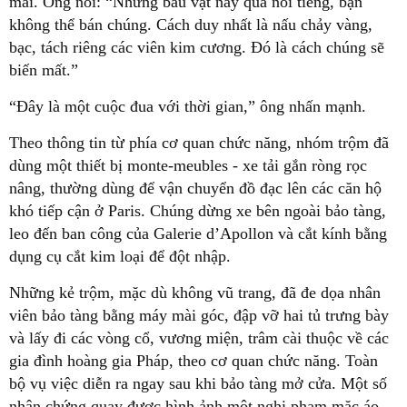
mãi. Ông nói: “Những báu vật này quá nổi tiếng, bạn
không thể bán chúng. Cách duy nhất là nấu chảy vàng,
bạc, tách riêng các viên kim cương. Đó là cách chúng sẽ
biến mất.”
“Đây là một cuộc đua với thời gian,” ông nhấn mạnh.
Theo thông tin từ phía cơ quan chức năng, nhóm trộm đã
dùng một thiết bị monte-meubles - xe tải gắn ròng rọc
nâng, thường dùng để vận chuyển đồ đạc lên các căn hộ
khó tiếp cận ở Paris. Chúng dừng xe bên ngoài bảo tàng,
leo đến ban công của Galerie d’Apollon và cắt kính bằng
dụng cụ cắt kim loại để đột nhập.
Những kẻ trộm, mặc dù không vũ trang, đã đe dọa nhân
viên bảo tàng bằng máy mài góc, đập vỡ hai tủ trưng bày
và lấy đi các vòng cổ, vương miện, trâm cài thuộc về các
gia đình hoàng gia Pháp, theo cơ quan chức năng. Toàn
bộ vụ việc diễn ra ngay sau khi bảo tàng mở cửa. Một số
nhân chứng quay được hình ảnh một nghi phạm mặc áo