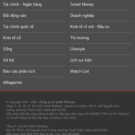
Tài chính - Ngân hàng
Smart Money
Bất động sản
Doanh nghiệp
Tài chính quốc tế
Kinh tế vĩ mô - Đầu tư
Kinh tế số
Thị trường
Sống
Lifestyle
Xã hội
Lịch sự kiện
Báo cáo phân tích
Watch List
eMagazine
© Copyright 2007 - 2026 -
Công ty Cổ phần VCCorp.
Tầng 17, 19, 20, 21 Toà nhà Center Building - Hapulico Complex, Số 01, phố Nguyễn Huy
Tưởng, phường Thanh Xuân, thành phố Hà Nội
Giấy phép thiết lập trang thông tin điện tử tổng hợp trên mạng số 2216/GP-TTĐT do Sở Thông tin
và Truyền thông Hà Nội cấp ngày 10 tháng 4 năm 2019.
Tầng 21, tòa nhà Center Building.
Địa chỉ: Số 01, phố Nguyễn Huy Tưởng, phường Thanh Xuân, thành phố Hà Nội
Điện thoại: 024 7309 5555 Máy lẻ 292. Fax: 024-39744082