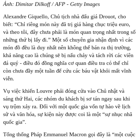
Ảnh: Dimitar Dilkoff / AFP - Getty Images
Alexandre Giquello, Chủ tịch nhà đấu giá Drouot, cho
biết: “Chỉ riêng món này đã trị giá hàng chục triệu euro,
và theo tôi, đây chưa phải là món quan trọng nhất trong số
những thứ bị lấy đi.” Một số chuyên gia nhận định vì các
món đồ đều là duy nhất nên không thể bán ra thị trường,
khả năng cao là chúng sẽ bị nấu chảy và tách rời các viên
đá quý - điều đó đồng nghĩa cơ quan điều tra có thể chỉ
còn chưa đầy một tuần để cứu các báu vật khỏi mất vĩnh
viễn.
Vụ việc khiến Louvre phải đóng cửa vào Chủ nhật và
sáng thứ Hai, các nhóm du khách bị sơ tán ngay sau khi
vụ trộm xảy ra. Đối với một quốc gia vốn tự hào về lịch
sử và văn hóa, sự kiện này được coi là một “sự nhục nhã
quốc gia”.
Tổng thống Pháp Emmanuel Macron gọi đây là “một cuộc