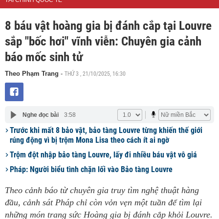
TÀI CHÍNH QUỐC TẾ
8 báu vật hoàng gia bị đánh cắp tại Louvre
sắp "bốc hơi" vĩnh viễn: Chuyên gia cảnh
báo mốc sinh tử
THỨ 3 , 21/10/2025, 16:30
Theo Phạm Trang
-
Nghe đọc bài
3:58
Trước khi mất 8 bảo vật, bảo tàng Louvre từng khiến thế giới
rúng động vì bị trộm Mona Lisa theo cách ít ai ngờ
Trộm đột nhập bảo tàng Louvre, lấy đi nhiều báu vật vô giá
Pháp: Người biểu tình chặn lối vào Bảo tàng Louvre
Theo cảnh báo từ chuyên gia truy tìm nghệ thuật hàng
đầu, cảnh sát Pháp chỉ còn vỏn vẹn một tuần để tìm lại
những món trang sức Hoàng gia bị đánh cắp khỏi Louvre.