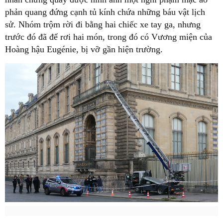
phản quang đứng cạnh tủ kính chứa những báu vật lịch
sử. Nhóm trộm rời đi bằng hai chiếc xe tay ga, nhưng
trước đó đã để rơi hai món, trong đó có Vương miện của
Hoàng hậu Eugénie, bị vỡ gần hiện trường.