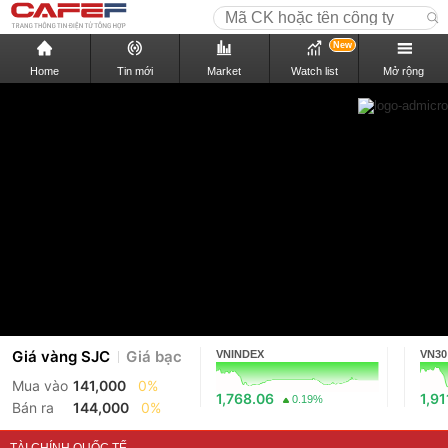
New
Home
Tin mới
Market
Watch list
Mở rộng
Giá vàng SJC
Giá bạc
VNINDEX
VN30
Mua vào
141,000
0%
1,768.06
1,91
0.19%
Bán ra
144,000
0%