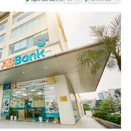
” 1.450 tấn cùng nâng khung thép 125 tấn cho nhà hát
ơn 1,3 tỷ đồng
 tại của Việt Anh - Quỳnh Nga
ng nhiều gia đình thích đặt 1 lọ dầu gió trong nhà vệ
p nghẹt lực lượng Ukraine
 phép titan, Chủ tịch Tập đoàn Hưng Thịnh lãnh 10 năm tù
, phát hiện bí mật dưới mỏ đa kim loại vàng, bạc - thân
 thường hé lộ dư địa khai thác lớn
học tạo ra virus bằng AI
ộng khi trở thành cầu thủ nhập tịch đầu tiên trong lịch
ội trưởng ĐT Việt Nam
vấn liên quan vụ drone mang chất nổ tại sân bay Đức
Sky và Hồ Văn Khoa đến gây rối, nhưng Vua Quạt cũng