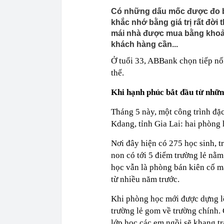
Có những dấu mốc được đo 
khắc nhớ bằng giá trị rất đời
mái nhà được mua bằng khoản 
khách hàng cần...
Ở tuổi 33, ABBank chọn tiếp nố
thế.
Khi hạnh phúc bắt đầu từ nhữn
Tháng 5 này, một công trình đặc
Kdang, tỉnh Gia Lai: hai phòn
Nơi đây hiện có 275 học sinh, 
non có tới 5 điểm trường lẻ nằm
học vẫn là phòng bán kiên cố má
từ nhiều năm trước.
Khi phòng học mới được dựng l
trường lẻ gom về trường chính. 
lớp học các em ngồi sẽ khang tr