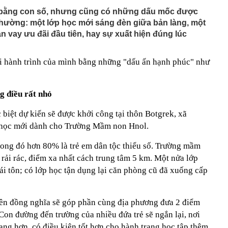
bằng con số, nhưng cũng có những dấu mốc được
 thường: một lớp học mới sáng đèn giữa bản làng, một
vay ưu đãi đầu tiên, hay sự xuất hiện đúng lúc
i hành trình của mình bằng những "dấu ấn hạnh phúc" như
g điều rất nhỏ
 biệt dự kiến sẽ được khởi công tại thôn Botgrek, xã
g học mới dành cho Trường Mầm non Hnol.
trong đó hơn 80% là trẻ em dân tộc thiểu số. Trường mầm
 rải rác, điểm xa nhất cách trung tâm 5 km. Một nửa lớp
i tôn; có lớp học tận dụng lại căn phòng cũ đã xuống cấp
ên đồng nghĩa sẽ góp phần cùng địa phương đưa 2 điểm
Con đường đến trường của nhiều đứa trẻ sẽ ngắn lại, nơi
ang hơn, có điều kiện tốt hơn cho hành trang học tập thêm