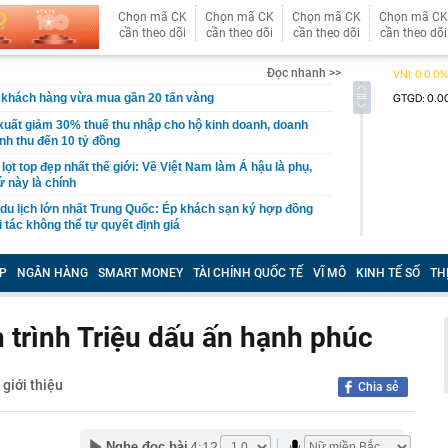
Chọn mã CK
Chọn mã CK
Chọn mã CK
Chọn mã CK
cần theo dõi
cần theo dõi
cần theo dõi
cần theo dõi
Đọc nhanh >>
 khách hàng vừa mua gần 20 tấn vàng
xuất giảm 30% thuế thu nhập cho hộ kinh doanh, doanh
nh thu đến 10 tỷ đồng
n lọt top đẹp nhất thế giới: Về Việt Nam làm Á hậu là phụ,
ứ này là chính
 du lịch lớn nhất Trung Quốc: Ép khách sạn ký hợp đồng
 tác không thể tự quyết định giá
hoạch đấu giá 8 lô đất tại Khu đô thị mới Thủ Thiêm
P
NGÂN HÀNG
SMART MONEY
TÀI CHÍNH QUỐC TẾ
VĨ MÔ
KINH TẾ SỐ
TH
3 thói quen này chứng tỏ họ đang sống giả tạo với chính
nh báo quan trọng đến người thường xuyên nhận tiền
trình Triệu dấu ấn hạnh phúc
 siêu đập thủy điện lớn nhất thế giới, gấp 3 lần Tam
ng giềng Tây Nam lo ngại, lập tức ra đề nghị với Bắc
giới thiệu
Chia sẻ
chuyển 1,1 tỷ đồng vào tài khoản của chính mình, người
ng an chặn giao dịch
4:12
Nghe đọc bài