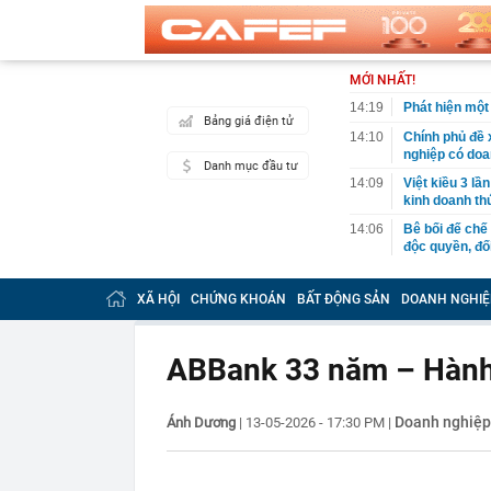
MỚI NHẤT!
14:19
Phát hiện một
Bảng giá điện tử
14:10
Chính phủ đề 
nghiệp có doa
Danh mục đầu tư
14:09
Việt kiều 3 lầ
kinh doanh th
14:06
Bê bối đế chế
độc quyền, đối
14:04
TPHCM sửa kế 
XÃ HỘI
CHỨNG KHOÁN
BẤT ĐỘNG SẢN
DOANH NGHIỆ
14:01
Một người có 
mình
14:00
Công an có cả
ABBank 33 năm – Hành 
chuyển khoản
13:40
Trung Quốc xây
Hiệp: Nước lá
Doanh nghiệp 
Ánh Dương
|
13-05-2026 - 17:30 PM
|
Kinh
13:40
Ra ngân hàng 
đàn ông bị cô