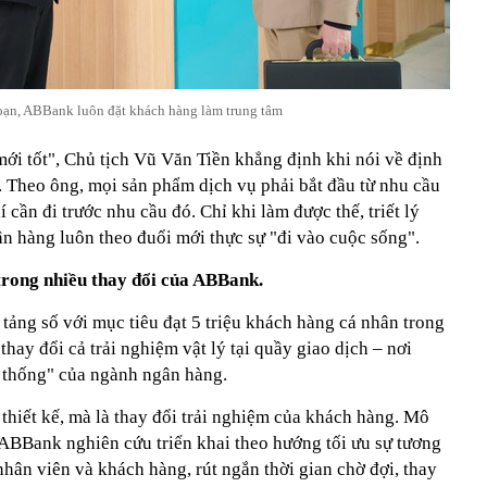
oạn, ABBank luôn đặt khách hàng làm trung tâm
ới tốt", Chủ tịch Vũ Văn Tiền khẳng định khi nói về định
. Theo ông, mọi sản phẩm dịch vụ phải bắt đầu từ nhu cầu
 cần đi trước nhu cầu đó. Chỉ khi làm được thế, triết lý
n hàng luôn theo đuổi mới thực sự "đi vào cuộc sống".
trong nhiều thay đổi của ABBank.
tảng số với mục tiêu đạt 5 triệu khách hàng cá nhân trong
ay đổi cả trải nghiệm vật lý tại quầy giao dịch – nơi
 thống" của ngành ngân hàng.
thiết kế, mà là thay đổi trải nghiệm của khách hàng. Mô
ABBank nghiên cứu triển khai theo hướng tối ưu sự tương
nhân viên và khách hàng, rút ngắn thời gian chờ đợi, thay