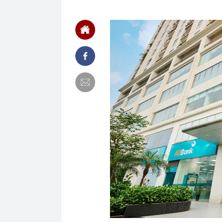
13:36
Hai “siêu cẩu
APEC
13:36
Grab bị phạt h
13:35
Tình hình hiện
13:17
Vì sao ngày cà
sinh?
13:17
Chiến lược bó
13:08
Khai thác trái
13:01
Khoan thăm dò
quặng dày bất
13:00
Các nhà khoa 
12:45
Xuân Son xúc đ
sử đeo băng đ
12:44
Nga bác nghi 
12:21
Vì sao Khánh 
bị khởi tố?