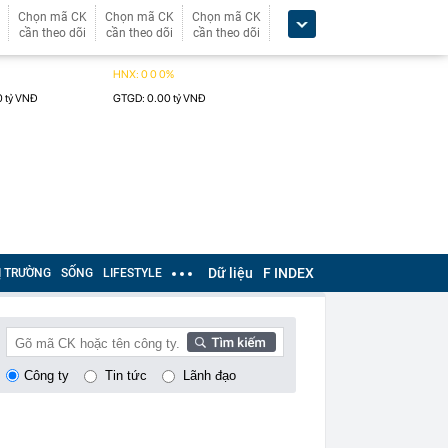
Chọn mã CK
Chọn mã CK
Chọn mã CK
cần theo dõi
cần theo dõi
cần theo dõi
Dữ liệu
F INDEX
Ị TRƯỜNG
SỐNG
LIFESTYLE
Công ty
Tin tức
Lãnh đạo