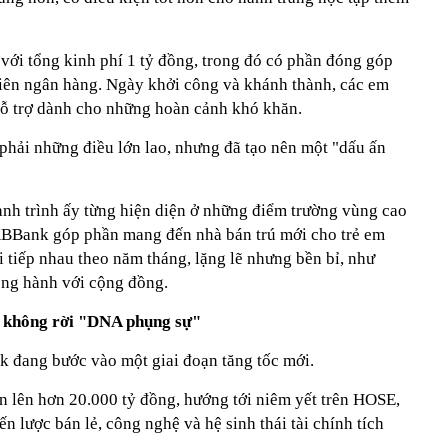
ới tổng kinh phí 1 tỷ đồng, trong đó có phần đóng góp
 viên ngân hàng. Ngày khởi công và khánh thành, các em
hỗ trợ dành cho những hoàn cảnh khó khăn.
hải những điều lớn lao, nhưng đã tạo nên một "dấu ấn
nh trình ấy từng hiện diện ở những điểm trường vùng cao
ABBank góp phần mang đến nhà bán trú mới cho trẻ em
 tiếp nhau theo năm tháng, lặng lẽ nhưng bền bỉ, như
ng hành với cộng đồng.
 không rời "DNA phụng sự"
 đang bước vào một giai đoạn tăng tốc mới.
n lên hơn 20.000 tỷ đồng, hướng tới niêm yết trên HOSE,
 lược bán lẻ, công nghệ và hệ sinh thái tài chính tích