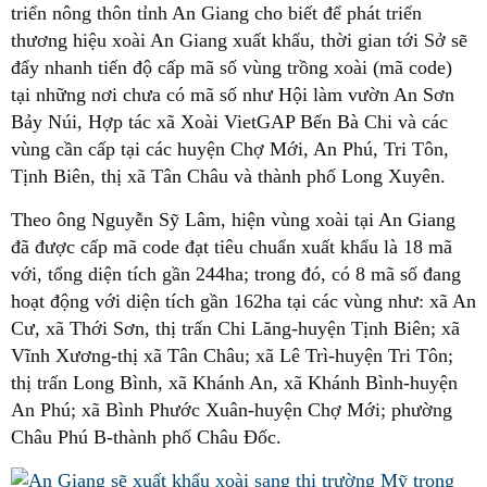
triển nông thôn tỉnh An Giang cho biết để phát triển
thương hiệu xoài An Giang xuất khẩu, thời gian tới Sở sẽ
đẩy nhanh tiến độ cấp mã số vùng trồng xoài (mã code)
tại những nơi chưa có mã số như Hội làm vườn An Sơn
Bảy Núi, Hợp tác xã Xoài VietGAP Bến Bà Chi và các
vùng cần cấp tại các huyện Chợ Mới, An Phú, Tri Tôn,
Tịnh Biên, thị xã Tân Châu và thành phố Long Xuyên.
Theo ông Nguyễn Sỹ Lâm, hiện vùng xoài tại An Giang
đã được cấp mã code đạt tiêu chuẩn xuất khẩu là 18 mã
với, tổng diện tích gần 244ha; trong đó, có 8 mã số đang
hoạt động với diện tích gần 162ha tại các vùng như: xã An
Cư, xã Thới Sơn, thị trấn Chi Lăng-huyện Tịnh Biên; xã
Vĩnh Xương-thị xã Tân Châu; xã Lê Trì-huyện Tri Tôn;
thị trấn Long Bình, xã Khánh An, xã Khánh Bình-huyện
An Phú; xã Bình Phước Xuân-huyện Chợ Mới; phường
Châu Phú B-thành phố Châu Đốc.