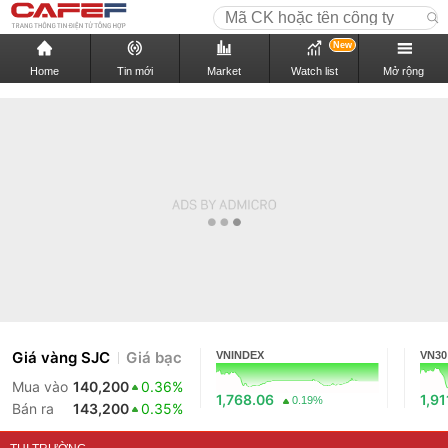
New
Home
Tin mới
Market
Watch list
Mở rộng
Giá vàng SJC
Giá bạc
VNINDEX
VN30
Mua vào
140,200
0.36%
1,768.06
1,91
0.19%
Bán ra
143,200
0.35%