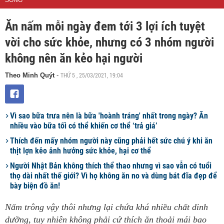
SỐNG
Ăn nấm mỗi ngày đem tới 3 lợi ích tuyệt
vời cho sức khỏe, nhưng có 3 nhóm người
không nên ăn kẻo hại người
THỨ 5 , 25/03/2021, 19:04
Theo Minh Quýt
-
Vì sao bữa trưa nên là bữa 'hoành tráng' nhất trong ngày? Ăn
nhiều vào bữa tối có thể khiến cơ thể ‘trả giá’
Thích đến mấy nhóm người này cũng phải hết sức chú ý khi ăn
thịt lợn kẻo ảnh hưởng sức khỏe, hại cơ thể
Người Nhật Bản không thích thể thao nhưng vì sao vẫn có tuổi
thọ dài nhất thế giới? Vì họ không ăn no và dùng bát đĩa đẹp để
bày biện đồ ăn!
Nấm trông vậy thôi nhưng lại chứa khá nhiều chất dinh
dưỡng, tuy nhiên không phải cứ thích ăn thoải mái bao