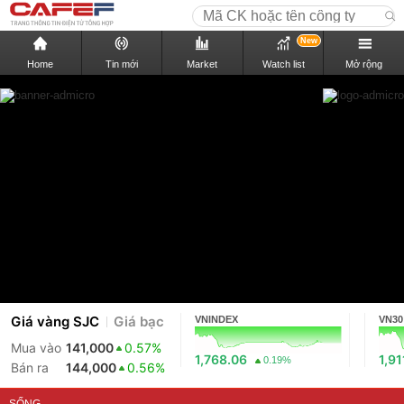
New
Home
Tin mới
Market
Watch list
Mở rộng
Giá vàng SJC
Giá bạc
VNINDEX
VN30
Mua vào
141,000
0.57%
1,768.06
1,91
0.19%
Bán ra
144,000
0.56%