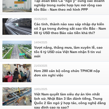
Tập đoàn Đèo Cả "ngỏ ý" cùng các doanh
nghiệp trong nước hợp lực mở rộng cao
tốc Bắc - Nam theo mô hình PPP
05/05/2025
Các tỉnh, thành nào sau sáp nhập dự kiến
có 3 ga trong đường sắt cao tốc Bắc - Nam
68 tỷ USD theo Báo cáo tiền khả thi?
14/04/2025
Vượt nắng, thắng mưa, làm xuyên lễ, cao
tốc 6 tỷ USD của Việt Nam nhận 5 tin vui
mới
21/03/2025
Hơn 280 cán bộ công chức TPHCM nộp
đơn xin nghỉ việc
10/01/2025
Việt Nam quyết làm siêu dự án lớn nhất
lịch sử, Nhật Bản 3 lần đánh tiếng, Trung
Quốc 2 lần ngỏ ý hợp tác, công nghệ đằng
sau đỉnh cao ra sao?