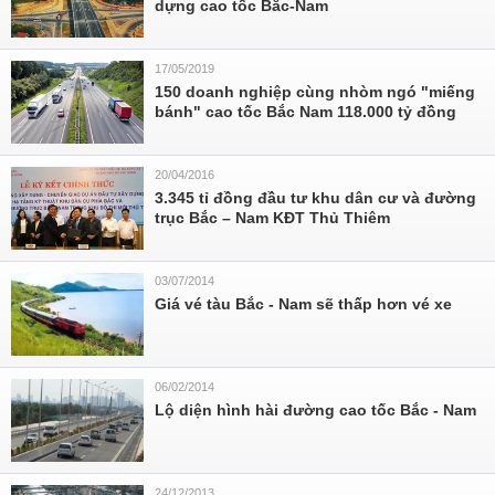
dựng cao tốc Bắc-Nam
17/05/2019
150 doanh nghiệp cùng nhòm ngó "miếng
bánh" cao tốc Bắc Nam 118.000 tỷ đồng
20/04/2016
3.345 tỉ đồng đầu tư khu dân cư và đường
trục Bắc – Nam KĐT Thủ Thiêm
03/07/2014
Giá vé tàu Bắc - Nam sẽ thấp hơn vé xe
06/02/2014
Lộ diện hình hài đường cao tốc Bắc - Nam
24/12/2013