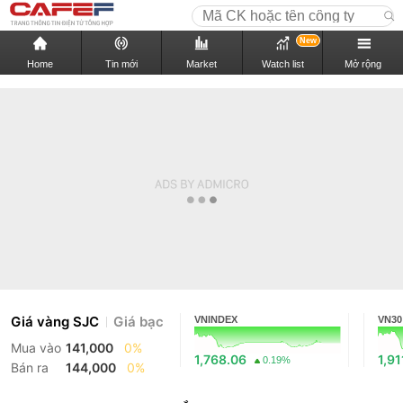
New
Home
Tin mới
Market
Watch list
Mở rộng
Giá vàng SJC
Giá bạc
VNINDEX
VN30
Mua vào
141,000
0%
1,768.06
1,91
0.19%
Bán ra
144,000
0%