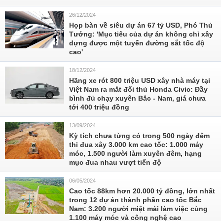
26/12/2024
Họp bàn về siêu dự án 67 tỷ USD, Phó Thủ
Tướng: 'Mục tiêu của dự án không chỉ xây
dựng được một tuyến đường sắt tốc độ
cao'
18/12/2024
Hãng xe rót 800 triệu USD xây nhà máy tại
Việt Nam ra mắt đối thủ Honda Civic: Đầy
bình đủ chạy xuyên Bắc - Nam, giá chưa
tới 400 triệu đồng
13/09/2024
Kỳ tích chưa từng có trong 500 ngày đêm
thi đua xây 3.000 km cao tốc: 1.000 máy
móc, 1.500 người làm xuyên đêm, hạng
mục đua nhau vượt tiến độ
06/05/2024
Cao tốc 88km hơn 20.000 tỷ đồng, lớn nhất
trong 12 dự án thành phần cao tốc Bắc
Nam: 3.200 người miệt mài làm việc cùng
1.100 máy móc và công nghệ cao