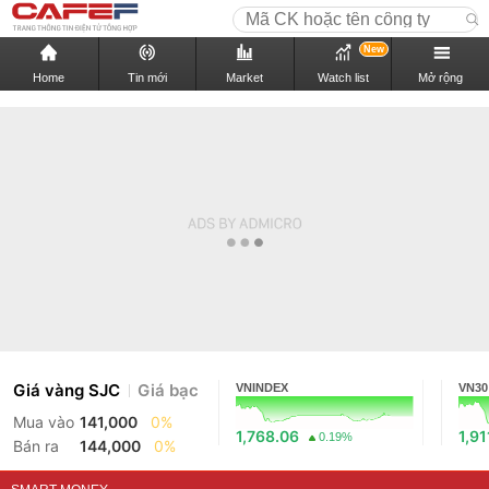
New
Home
Tin mới
Market
Watch list
Mở rộng
Giá vàng SJC
Giá bạc
VNINDEX
VN30
Mua vào
141,000
0%
1,768.06
1,91
0.19%
Bán ra
144,000
0%