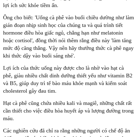
lợi ích sức khỏe tiềm ẩn.
Ông cho biết: 'Uống cà phê vào buổi chiều dường như làm
gián đoạn nhịp sinh học của chúng ta và quá trình tiết
hormone điều hòa giấc ngủ, chẳng hạn như melatonin
hoặc cortisol', đồng thời nói thêm rằng điều này 'làm tăng
mức độ căng thẳng. Vậy nên hãy thưởng thức cà phê ngay
khi thức dậy vào buổi sáng nhé'.
Lợi ích của thức uống này được cho là nhờ vào hạt cà
phê, giàu nhiều chất dinh dưỡng thiết yếu như vitamin B2
và B5, giúp duy trì tế bào máu khỏe mạnh và kiểm soát
cholesterol gây đau tim.
Hạt cà phê cũng chứa nhiều kali và magiê, những chất rất
cần thiết cho việc điều hòa huyết áp và lượng đường trong
máu.
Các nghiên cứu đã chỉ ra rằng những người có chế độ ăn