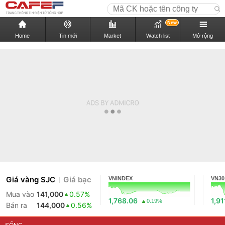
New
Home
Tin mới
Market
Watch list
Mở rộng
Giá vàng SJC
Giá bạc
VNINDEX
VN30
Mua vào
141,000
0.57%
1,768.06
1,91
0.19%
Bán ra
144,000
0.56%