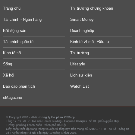
Trang chủ
Thị trường chứng khoán
Tài chính - Ngân hàng
Smart Money
Bất động sản
Doanh nghiệp
Tài chính quốc tế
Kinh tế vĩ mô - Đầu tư
Kinh tế số
Thị trường
Sống
Lifestyle
Xã hội
Lịch sự kiện
Báo cáo phân tích
Watch List
eMagazine
© Copyright 2007 - 2026 -
Công ty Cổ phần VCCorp.
Tầng 17, 19, 20, 21 Toà nhà Center Building - Hapulico Complex, Số 01, phố Nguyễn Huy
Tưởng, phường Thanh Xuân, thành phố Hà Nội
Giấy phép thiết lập trang thông tin điện tử tổng hợp trên mạng số 2216/GP-TTĐT do Sở Thông tin
và Truyền thông Hà Nội cấp ngày 10 tháng 4 năm 2019.