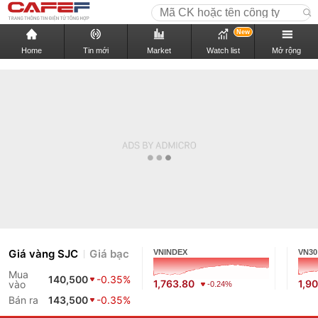
New
Home
Tin mới
Market
Watch list
Mở rộng
Giá vàng SJC
Giá bạc
VNINDEX
VN30
Mua
140,500
-0.35%
1,763.80
1,9
vào
-0.24%
Bán ra
143,500
-0.35%