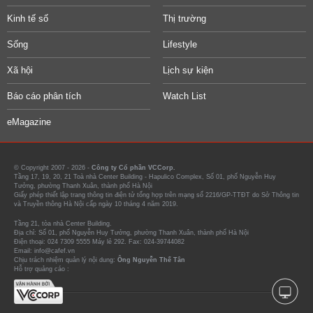
Kinh tế số
Thị trường
Sống
Lifestyle
Xã hội
Lịch sự kiện
Báo cáo phân tích
Watch List
eMagazine
© Copyright 2007 - 2026 -
Công ty Cổ phần VCCorp.
Tầng 17, 19, 20, 21 Toà nhà Center Building - Hapulico Complex, Số 01, phố Nguyễn Huy
Tưởng, phường Thanh Xuân, thành phố Hà Nội
Giấy phép thiết lập trang thông tin điện tử tổng hợp trên mạng số 2216/GP-TTĐT do Sở Thông tin
và Truyền thông Hà Nội cấp ngày 10 tháng 4 năm 2019.
Tầng 21, tòa nhà Center Building.
Địa chỉ: Số 01, phố Nguyễn Huy Tưởng, phường Thanh Xuân, thành phố Hà Nội
Điện thoại: 024 7309 5555 Máy lẻ 292. Fax: 024-39744082
Email: info@cafef.vn
Chịu trách nhiệm quản lý nội dung:
Ông Nguyễn Thế Tân
Hỗ trợ quảng cáo :