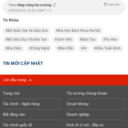
Copy link
Theo
Nhịp sống thị trường
05/09/2025 10:00 (GMT +7)
Từ Khóa:
Bộ Quốc Gia Và Giáo Dục
Đại Học Bách Khoa Hà Nội
Bộ Giáo Dục Và Đào Tạo
Sinh Viên
Đào Tạo
Tự Hào
Đại Diện
Công Nghệ
Bán Dẫn
AI
Kiều Tuấn Định
TIN MỚI CẬP NHẬT
Lên đầu trang
Trang chủ
Thị trường chứng khoán
Tài chính - Ngân hàng
Smart Money
Bất động sản
Doanh nghiệp
Tài chính quốc tế
Kinh tế vĩ mô - Đầu tư