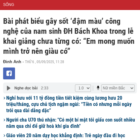
SỐNG
Bài phát biểu gây sốt ‘đậm màu’ công
nghệ của nam sinh ĐH Bách Khoa trong lễ
khai giảng chưa từng có: “Em mong muốn
mình trở nên giàu có”
THỨ 6 , 05/09/2025, 11:28
Đinh Anh
-
Nghe đọc bài
2:33
Nghỉ hưu với 11 tỷ đồng tiền tiết kiệm cùng lương hưu 20
triệu/tháng, cựu chủ tịch ngậm ngùi: “Tiền có nhưng mỗi ngày
trôi qua dài dằng dặc”
Người cha U70 thú nhận: "Có một bí mật tôi giấu con suốt nhiều
năm qua chỉ để giữ hoà khí gia đình"
Giáo viên 20 năm dạy học khẳng định: Trẻ ngày đầu đi học