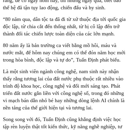
rằng, để có ngày hôm nay, thì những ngày qua, biết bao
thế hệ đã tận tụy lao động, chiến đấu và hy sinh.
“80 năm qua, dân tộc ta đã đi từ xứ thuộc địa tới quốc gia
độc lập, từ chia cắt đến thống nhất, từ bị cô lập đến trở
thành đối tác chiến lược toàn diện của các lớn mạnh.
80 năm ấy là bản trường ca viết bằng mồ hôi, máu và
nước mắt, để hôm nay chúng em có thể đón năm học mới
trong hòa bình, độc lập và tự do”, Tuấn Định phát biểu.
Là một sinh viên ngành công nghệ, nam sinh này nhận
thấy rằng tương lai của đất nước phụ thuộc rất nhiều vào
trình độ khoa học, công nghệ và đổi mới sáng tạo. Phát
triển đất nước gắn liền với công nghệ số, trong đó những
vi mạch bán dẫn nhỏ bé hay những dòng lệnh AI chính là
nền tảng của thế giới hiện tại và tương lai.
Song song với đó, Tuấn Định cũng khẳng định việc học
tập rèn luyện thật tốt kiến thức, kỹ năng nghề nghiệp, tư