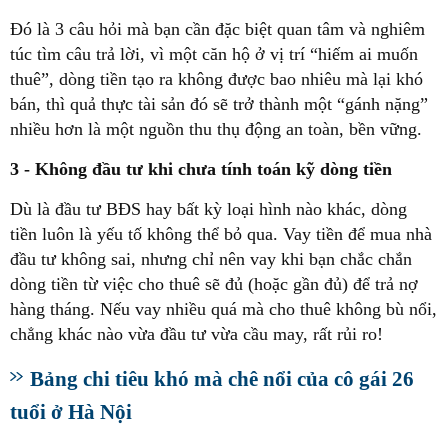
Đó là 3 câu hỏi mà bạn cần đặc biệt quan tâm và nghiêm
túc tìm câu trả lời, vì một căn hộ ở vị trí “hiếm ai muốn
thuê”, dòng tiền tạo ra không được bao nhiêu mà lại khó
bán, thì quả thực tài sản đó sẽ trở thành một “gánh nặng”
nhiều hơn là một nguồn thu thụ động an toàn, bền vững.
3 - Không đầu tư khi chưa tính toán kỹ dòng tiền
Dù là đầu tư BĐS hay bất kỳ loại hình nào khác, dòng
tiền luôn là yếu tố không thể bỏ qua. Vay tiền để mua nhà
đầu tư không sai, nhưng chỉ nên vay khi bạn chắc chắn
dòng tiền từ việc cho thuê sẽ đủ (hoặc gần đủ) để trả nợ
hàng tháng. Nếu vay nhiều quá mà cho thuê không bù nổi,
chẳng khác nào vừa đầu tư vừa cầu may, rất rủi ro!
Bảng chi tiêu khó mà chê nổi của cô gái 26
tuổi ở Hà Nội