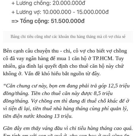
Bảng chi tiêu cũng như các khoản thu hàng tháng mà cô vợ chia sẻ
Bên cạnh câu chuyện thu - chi, cô vợ cho biết vợ chồng
cô đã vay ngân hàng để mua 1 căn hộ ở TP.HCM. Tuy
nhiên, gia đình lại quyết định cho thuê căn hộ này chứ
không ở. Vấn đề khó hiểu bắt nguồn từ đây.
“Căn chung cư này, bọn em đang phải trả góp 12,5 triệu
đồng/tháng. Tiền cho thuê căn này được 8,5 triệu
đồng/tháng. Vợ chồng em thì đang đi thuê chỗ khác để ở
vì tiện đi lại, tiền thuê nhà hàng tháng cùng phí quản lý,
tiền điện nước khoảng 13 triệu.
Gần đây em thấy váng đầu vì chi tiêu hàng tháng cao quá.
Em tính em với con về quê ở, cho con học ở quê cũng ổn,