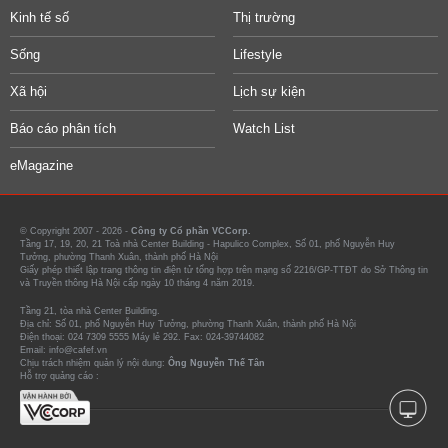
Kinh tế số
Thị trường
Sống
Lifestyle
Xã hội
Lịch sự kiện
Báo cáo phân tích
Watch List
eMagazine
© Copyright 2007 - 2026 -
Công ty Cổ phần VCCorp.
Tầng 17, 19, 20, 21 Toà nhà Center Building - Hapulico Complex, Số 01, phố Nguyễn Huy
Tưởng, phường Thanh Xuân, thành phố Hà Nội
Giấy phép thiết lập trang thông tin điện tử tổng hợp trên mạng số 2216/GP-TTĐT do Sở Thông tin
và Truyền thông Hà Nội cấp ngày 10 tháng 4 năm 2019.
Tầng 21, tòa nhà Center Building.
Địa chỉ: Số 01, phố Nguyễn Huy Tưởng, phường Thanh Xuân, thành phố Hà Nội
Điện thoại: 024 7309 5555 Máy lẻ 292. Fax: 024-39744082
Email: info@cafef.vn
Chịu trách nhiệm quản lý nội dung:
Ông Nguyễn Thế Tân
Hỗ trợ quảng cáo :