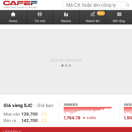
New
Home
Tin mới
Market
Watch list
Mở rộng
Giá vàng SJC
Giá bạc
VNINDEX
VN30
Mua vào
139,700
0%
1,764.78
1,9
-0.66%
Bán ra
142,700
0%