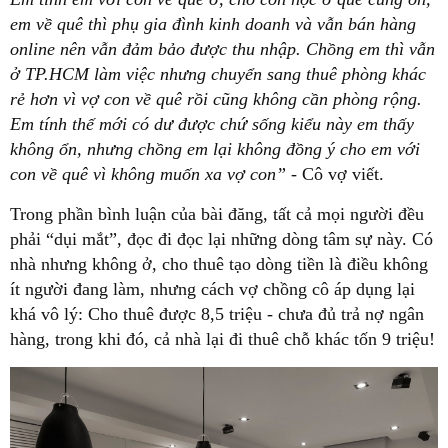
em về quê thì phụ gia đình kinh doanh và vẫn bán hàng
online nên vẫn đảm bảo được thu nhập. Chồng em thì vẫn
ở TP.HCM làm việc nhưng chuyển sang thuê phòng khác
rẻ hơn vì vợ con về quê rồi cũng không cần phòng rộng.
Em tính thế mới có dư được chứ sống kiểu này em thấy
không ổn, nhưng chồng em lại không đồng ý cho em với
con về quê vì không muốn xa vợ con”
- Cô vợ viết.
Trong phần bình luận của bài đăng, tất cả mọi người đều
phải “dụi mắt”, đọc đi đọc lại những dòng tâm sự này. Có
nhà nhưng không ở, cho thuê tạo dòng tiền là điều không
ít người đang làm, nhưng cách vợ chồng cô áp dụng lại
khá vô lý: Cho thuê được 8,5 triệu - chưa đủ trả nợ ngân
hàng, trong khi đó, cả nhà lại đi thuê chỗ khác tốn 9 triệu!