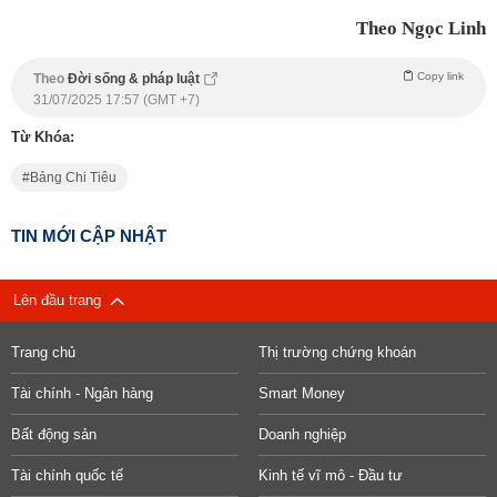
Theo Ngọc Linh
Copy link
Theo
Đời sống & pháp luật
31/07/2025 17:57 (GMT +7)
Từ Khóa:
Bảng Chi Tiêu
TIN MỚI CẬP NHẬT
Lên đầu trang
Trang chủ
Thị trường chứng khoán
Tài chính - Ngân hàng
Smart Money
Bất động sản
Doanh nghiệp
Tài chính quốc tế
Kinh tế vĩ mô - Đầu tư