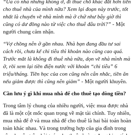
“Ủa có nhà nhưng không ở, đi thuê chỗ khác đắt hơn tiền
cho thuê nhà của mình nữa? Xem lại đoạn này trước, tốt
nhất là chuyển về nhà mình mà ở chứ như bây giờ thì
cũng có dư đồng nào từ việc cho thuê đâu trời?”
- Một
người chung cảm nhận.
“Vợ chồng nên ở gần nhau. Nhà bạn đang đầu tư sai
cách rồi, chưa kể chi tiêu thì khoản nào cũng cao quá.
Trước mắt là không đi thuê nhà nữa, dọn về nhà mình mà
ở, rồi xem lại tiền điện nước với khoản “chi tiêu” 6
triệu/tháng. Tiền học của con cũng nên cân nhắc, tiền ăn
nếu giảm được thì cũng nên giảm”
- Một người khuyên.
Cần lưu ý gì khi mua nhà để cho thuê tạo dòng tiền?
Trong tâm lý chung của nhiều người, việc mua được nhà
đã là một cột mốc quan trọng về mặt tài chính. Tuy nhiên,
mua nhà để ở và mua nhà để cho thuê là hai bài toán hoàn
toàn khác nhau. Và trong trường hợp của gia đình trong