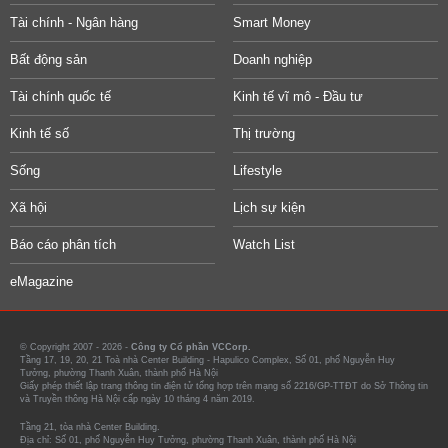
Tài chính - Ngân hàng
Smart Money
Bất động sản
Doanh nghiệp
Tài chính quốc tế
Kinh tế vĩ mô - Đầu tư
Kinh tế số
Thị trường
Sống
Lifestyle
Xã hội
Lịch sự kiện
Báo cáo phân tích
Watch List
eMagazine
© Copyright 2007 - 2026 -
Công ty Cổ phần VCCorp.
Tầng 17, 19, 20, 21 Toà nhà Center Building - Hapulico Complex, Số 01, phố Nguyễn Huy
Tưởng, phường Thanh Xuân, thành phố Hà Nội
Giấy phép thiết lập trang thông tin điện tử tổng hợp trên mạng số 2216/GP-TTĐT do Sở Thông tin
và Truyền thông Hà Nội cấp ngày 10 tháng 4 năm 2019.
Tầng 21, tòa nhà Center Building.
Địa chỉ: Số 01, phố Nguyễn Huy Tưởng, phường Thanh Xuân, thành phố Hà Nội