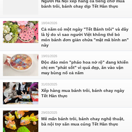
Người Hà Nội xếp hàng cả tiếng chờ mua
bánh trôi, bánh chay dịp Tết Hàn thực
18/04/2026
Cả năm có một ngày "Tết Bánh trôi" và đây
là lý do vì sao người Việt không thể bỏ
món bánh đơn giản chứa "mật mã bình an"
này
19/01/2026
Độc đáo món "pháo hoa nở rộ" đang khiến
chị em "phát sốt" vì quá đẹp, ăn vào vận
may bùng nổ cả năm
31/03/2025
Xếp hàng mua bánh trôi, bánh chay ngày
Tết Hàn thực
29/03/2025
Mê mẩn bánh trôi, bánh chay nghệ thuật,
bà nội trợ săn mua cúng Tết Hàn thực