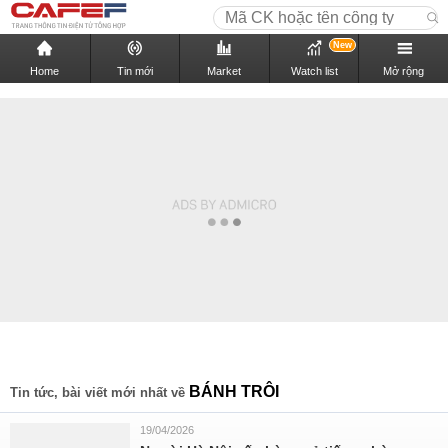
New
Home
Tin mới
Market
Watch list
Mở rộng
BÁNH TRÔI
Tin tức, bài viết mới nhất về
19/04/2026