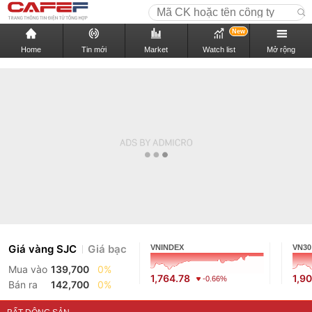
New
Home
Tin mới
Market
Watch list
Mở rộng
Giá vàng SJC
Giá bạc
VNINDEX
VN30
Mua vào
139,700
0%
1,764.78
1,9
-0.66%
Bán ra
142,700
0%