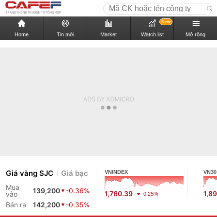
New
Home
Tin mới
Market
Watch list
Mở rộng
Giá vàng SJC
Giá bạc
VNINDEX
VN30
Mua
139,200
-0.36%
1,760.39
1,89
vào
-0.25%
Bán ra
142,200
-0.35%