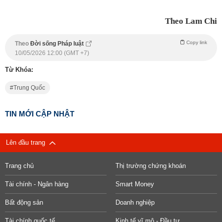
Theo Lam Chi
Copy link
Theo
Đời sống Pháp luật
10/05/2026 12:00 (GMT +7)
Từ Khóa:
Trung Quốc
TIN MỚI CẬP NHẬT
Lên đầu trang
Trang chủ
Thị trường chứng khoán
Tài chính - Ngân hàng
Smart Money
Bất động sản
Doanh nghiệp
Tài chính quốc tế
Kinh tế vĩ mô - Đầu tư