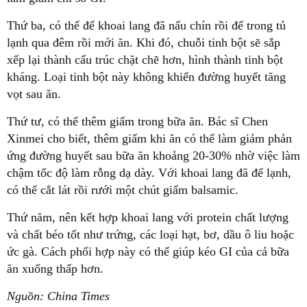
Thứ ba, có thể để khoai lang đã nấu chín rồi để trong tủ
lạnh qua đêm rồi mới ăn. Khi đó, chuỗi tinh bột sẽ sắp
xếp lại thành cấu trúc chặt chẽ hơn, hình thành tinh bột
kháng. Loại tinh bột này không khiến đường huyết tăng
vọt sau ăn.
Thứ tư, có thể thêm giấm trong bữa ăn. Bác sĩ Chen
Xinmei cho biết, thêm giấm khi ăn có thể làm giảm phản
ứng đường huyết sau bữa ăn khoảng 20-30% nhờ việc làm
chậm tốc độ làm rỗng dạ dày. Với khoai lang đã để lạnh,
có thể cắt lát rồi rưới một chút giấm balsamic.
Thứ năm, nên kết hợp khoai lang với protein chất lượng
và chất béo tốt như trứng, các loại hạt, bơ, dầu ô liu hoặc
ức gà. Cách phối hợp này có thể giúp kéo GI của cả bữa
ăn xuống thấp hơn.
Nguồn: China Times