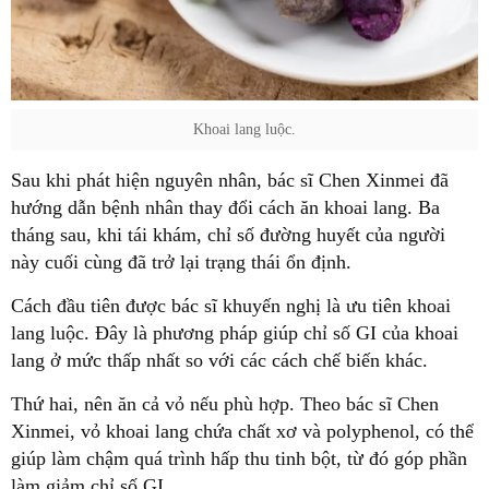
Khoai lang luộc.
Sau khi phát hiện nguyên nhân, bác sĩ Chen Xinmei đã
hướng dẫn bệnh nhân thay đổi cách ăn khoai lang. Ba
tháng sau, khi tái khám, chỉ số đường huyết của người
này cuối cùng đã trở lại trạng thái ổn định.
Cách đầu tiên được bác sĩ khuyến nghị là ưu tiên khoai
lang luộc. Đây là phương pháp giúp chỉ số GI của khoai
lang ở mức thấp nhất so với các cách chế biến khác.
Thứ hai, nên ăn cả vỏ nếu phù hợp. Theo bác sĩ Chen
Xinmei, vỏ khoai lang chứa chất xơ và polyphenol, có thể
giúp làm chậm quá trình hấp thu tinh bột, từ đó góp phần
làm giảm chỉ số GI.