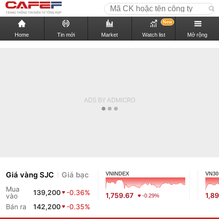
New
Home
Tin mới
Market
Watch list
Mở rộng
Giá vàng SJC
Giá bạc
VNINDEX
VN30
Mua
139,200
-0.36%
1,759.67
1,8
vào
-0.29%
Bán ra
142,200
-0.35%