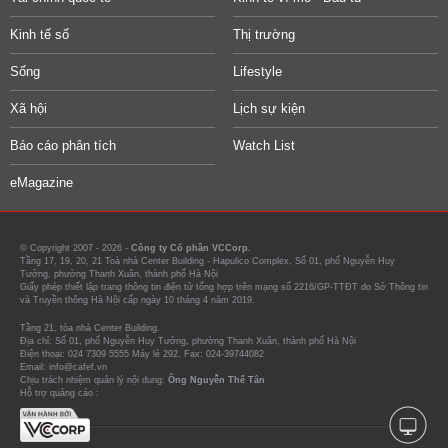
Kinh tế số
Thị trường
Sống
Lifestyle
Xã hội
Lịch sự kiện
Báo cáo phân tích
Watch List
eMagazine
© Copyright 2007 - 2026 -
Công ty Cổ phần VCCorp.
Tầng 17, 19, 20, 21 Toà nhà Center Building - Hapulico Complex, Số 01, phố Nguyễn Huy
Tưởng, phường Thanh Xuân, thành phố Hà Nội
Giấy phép thiết lập trang thông tin điện tử tổng hợp trên mạng số 2216/GP-TTĐT do Sở Thông tin
và Truyền thông Hà Nội cấp ngày 10 tháng 4 năm 2019.
Tầng 21, tòa nhà Center Building.
Địa chỉ: Số 01, phố Nguyễn Huy Tưởng, phường Thanh Xuân, thành phố Hà Nội
Điện thoại: 024 7309 5555 Máy lẻ 292. Fax: 024-39744082
Email: info@cafef.vn
Chịu trách nhiệm quản lý nội dung:
Ông Nguyễn Thế Tân
Hỗ trợ quảng cáo :