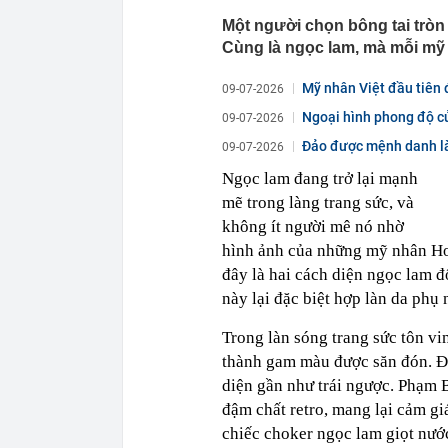
Một người chọn bông tai tròn
Cùng là ngọc lam, mà mỗi mỹ 
Mỹ nhân Việt đầu tiên 
09-07-2026
Ngoại hình phong độ c
09-07-2026
bên...
Đảo được mệnh danh là 
09-07-2026
Ngọc lam đang trở lại mạnh
mẽ trong làng trang sức, và
không ít người mê nó nhờ
hình ảnh của những mỹ nhân H
đây là hai cách diện ngọc lam đ
này lại đặc biệt hợp làn da phụ
Trong làn sóng trang sức tôn vi
thành gam màu được săn đón. Điề
diện gần như trái ngược. Phạm B
đậm chất retro, mang lại cảm gi
chiếc choker ngọc lam giọt nước