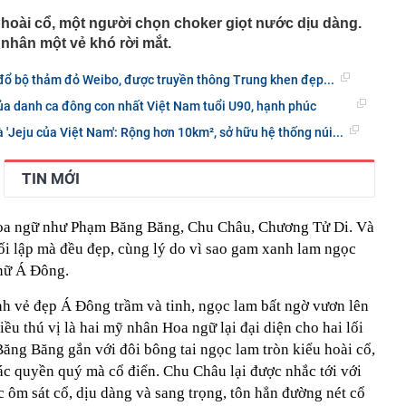
 hoài cổ, một người chọn choker giọt nước dịu dàng.
nhân một vẻ khó rời mắt.
đổ bộ thảm đỏ Weibo, được truyền thông Trung khen đẹp...
ủa danh ca đông con nhất Việt Nam tuổi U90, hạnh phúc
'Jeju của Việt Nam': Rộng hơn 10km², sở hữu hệ thống núi...
TIN MỚI
oa ngữ như Phạm Băng Băng, Chu Châu, Chương Tử Di. Và
ối lập mà đều đẹp, cùng lý do vì sao gam xanh lam ngọc
 nữ Á Đông.
nh vẻ đẹp Á Đông trầm và tinh, ngọc lam bất ngờ vươn lên
u thú vị là hai mỹ nhân Hoa ngữ lại đại diện cho hai lối
ăng Băng gắn với đôi bông tai ngọc lam tròn kiểu hoài cổ,
ác quyền quý mà cổ điển. Chu Châu lại được nhắc tới với
 ôm sát cổ, dịu dàng và sang trọng, tôn hẳn đường nét cổ