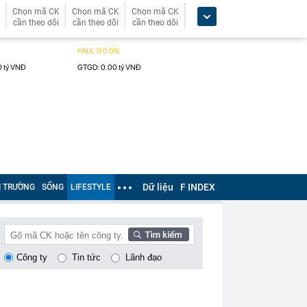
Chọn mã CK
Chọn mã CK
Chọn mã CK
cần theo dõi
cần theo dõi
cần theo dõi
Dữ liệu
F INDEX
Ị TRƯỜNG
SỐNG
LIFESTYLE
Công ty
Tin tức
Lãnh đạo