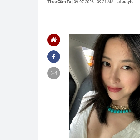
Lifestyle
Theo Cẩm Tú
|
09-07-2026 - 09:21 AM
|
16:22
Honda PCX160 
vương của Y
16:18
Patrik Lê Gia
16:15
Một chủ tịch 
16:15
Tình hình hiệ
"lạnh nhất Vi
16:13
Lừa cho thuê 
công ty bị bắt
16:12
Cổ phiếu DN n
đã xảy ra?
16:12
Phương án thi
làm Trưởng Ba
16:07
Chủ tịch Hải 
16:06
Tăng tốc thi 
năm 2026
16:05
13,4 triệu lư