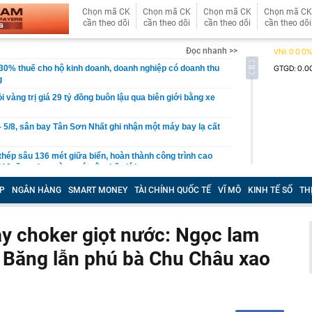
Chọn mã CK
Chọn mã CK
Chọn mã CK
Chọn mã CK
cần theo dõi
cần theo dõi
cần theo dõi
cần theo dõi
Đọc nhanh >>
30% thuế cho hộ kinh doanh, doanh nghiệp có doanh thu
g
ỏi vàng trị giá 29 tỷ đồng buôn lậu qua biên giới bằng xe
- 5/8, sân bay Tân Sơn Nhất ghi nhận một máy bay lạ cất
thép sâu 136 mét giữa biển, hoàn thành công trình cao
110 tầng chưa từng có trên thế giới
g Hà dần lộ diện giữa sông Hồng
P
NGÂN HÀNG
SMART MONEY
TÀI CHÍNH QUỐC TẾ
VĨ MÔ
KINH TẾ SỐ
TH
30% thuế cho hộ kinh doanh, doanh nghiệp thu dưới 10
ay choker giọt nước: Ngọc lam
ựa thường có lỗ tròn ở giữa?
Băng lẫn phú bà Chu Châu xao
ị Quỳnh SN 1995 trong phòng hát karaoke
 một ngân hàng có thể từ chối giao dịch rút/chuyển tiền
ách hàng trong trường hợp sau
 cùng phức tạp": Nga đổi chiến thuật, đánh vào "huyết
raine