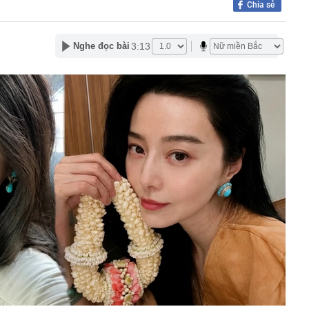
Chia sẻ
2027 trình làng với màn hình TFT và HSTC, đe dọa ngôi
amaha NVX và Honda SH
3:13
Nghe đọc bài
ng là ai mà gây sốt khi vướng nghi vấn hẹn hò Á hậu Việt?
giữ lời, mua hết lượng cổ phiếu đã đăng ký
n tại của tuyến cáp treo lên thẳng nơi được mệnh danh
ệt Nam": Khi nào đón khách?
nhà đã được ngân hàng bán đấu giá, một chủ tịch HĐQT
hà nước GVR, BCM, GAS... đồng loạt tăng trần: Điều gì
 lại cho học sinh Chuyên Tuyên Quang: Ông Đỗ Anh Tuấn
n chỉ đạo cấp tỉnh
Phát Invest "gom" thành công 10 triệu cổ phiếu HPX
công nút giao cửa ngõ phía Nam Hà Nội, cán đích cuối
ợt tìm kiếm về chủ đề việc làm trong 7 tháng đầu năm