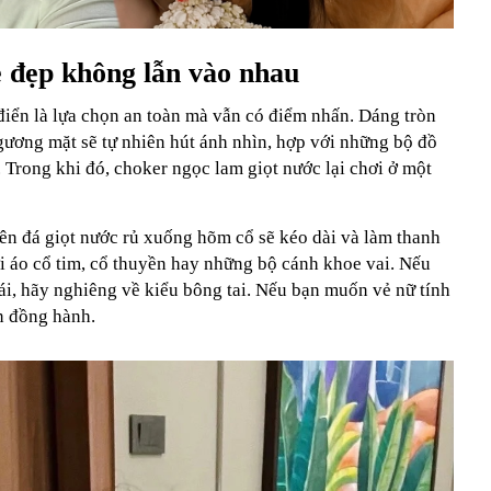
vẻ đẹp không lẫn vào nhau
điển là lựa chọn an toàn mà vẫn có điểm nhấn. Dáng tròn
gương mặt sẽ tự nhiên hút ánh nhìn, hợp với những bộ đồ
 Trong khi đó, choker ngọc lam giọt nước lại chơi ở một
ên đá giọt nước rủ xuống hõm cổ sẽ kéo dài và làm thanh
ới áo cổ tim, cổ thuyền hay những bộ cánh khoe vai. Nếu
ái, hãy nghiêng về kiểu bông tai. Nếu bạn muốn vẻ nữ tính
n đồng hành.