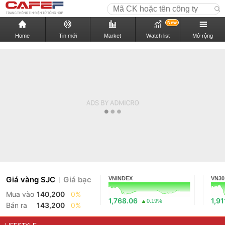
New
Home
Tin mới
Market
Watch list
Mở rộng
Giá vàng SJC
Giá bạc
VNINDEX
VN30
Mua vào
140,200
0%
1,768.06
1,91
0.19%
Bán ra
143,200
0%