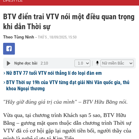
LIFESTYLE
BTV điển trai VTV nói một điều quan trọng
khi dẫn Thời sự
THỨ 5 , 18/09/2025, 15:50
Theo Tùng Ninh
-
Nghe đọc bài
2:10
Nữ BTV 77 tuổi VTV nói thẳng lí do loại đàn em
BTV Thời sự 19h của VTV từng đạt giải Nhì Văn quốc gia, thủ
khoa Ngoại thương
"Hãy giữ đúng giá trị của mình" – BTV Hữu Bằng nói.
Vừa qua, tại chương trình Khách sạn 5 sao, BTV Hữu
Bằng – gương mặt quen thuộc dẫn chương trình Thời sự
VTV đã có cơ hội gặp lại người tiền bối, người thầy của
mình là nghệ sĩ ưu tú Kim Tiến.